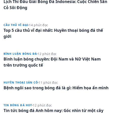
Lịch Thi Đấu Giải Bóng Đá Indonesia: Cuộc Chiến Sân
Cỏ Sôi Động
14 phút đọc
CẦU THỦ VĨ ĐẠI
Top 5 cầu thủ vĩ đại nhất: Huyền thoại bóng đá thế
giới
12 phút đọc
BÌNH LUẬN BÓNG ĐÁ
Bình luận bóng chuyền: Đội Nam và Nữ Việt Nam
trên trường quốc tế
11 phút đọc
HUYỀN THOẠI SÂN CỎ
Bệnh ngôi sao trong bóng đá là gì: Hiểm họa ẩn mình
12 phút đọc
TIN BÓNG ĐÁ HOT
Tin tức bóng đá Anh hôm nay: Góc nhìn từ một cây