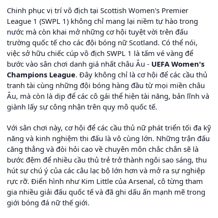
Chinh phục vị trí vô địch tại Scottish Women's Premier
League 1 (SWPL 1) không chỉ mang lại niềm tự hào trong
nước mà còn khai mở những cơ hội tuyệt vời trên đấu
trường quốc tế cho các đội bóng nữ Scotland. Có thể nói,
việc sở hữu chiếc cúp vô địch SWPL 1 là tấm vé vàng để
bước vào sân chơi danh giá nhất châu Âu -
UEFA Women's
Champions League
. Đây không chỉ là cơ hội để các cầu thủ
tranh tài cùng những đội bóng hàng đầu từ mọi miền châu
Âu, mà còn là dịp để các cô gái thể hiện tài năng, bản lĩnh và
giành lấy sự công nhận trên quy mô quốc tế.
Với sân chơi này, cơ hội để các cầu thủ nữ phát triển tối đa kỹ
năng và kinh nghiệm thi đấu là vô cùng lớn. Những trận đấu
căng thẳng và đòi hỏi cao về chuyên môn chắc chắn sẽ là
bước đệm để nhiều cầu thủ trẻ trở thành ngôi sao sáng, thu
hút sự chú ý của các câu lạc bộ lớn hơn và mở ra sự nghiệp
rực rỡ. Điển hình như Kim Little của Arsenal, cô từng tham
gia nhiều giải đấu quốc tế và đã ghi dấu ấn mạnh mẽ trong
giới bóng đá nữ thế giới.