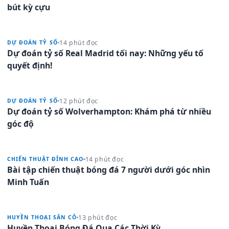
bút kỳ cựu
14 phút đọc
DỰ ĐOÁN TỶ SỐ
Dự đoán tỷ số Real Madrid tối nay: Những yếu tố
quyết định!
12 phút đọc
DỰ ĐOÁN TỶ SỐ
Dự đoán tỷ số Wolverhampton: Khám phá từ nhiều
góc độ
14 phút đọc
CHIẾN THUẬT ĐỈNH CAO
Bài tập chiến thuật bóng đá 7 người dưới góc nhìn
Minh Tuấn
13 phút đọc
HUYỀN THOẠI SÂN CỎ
Huyền Thoại Bóng Đá Qua Các Thời Kỳ