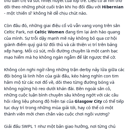
thủ đàn chị và sức nhiệt huyết của lớp trẻ. Liệu có ai nín thở
dõi theo những phút cuối trận khi họ đối đầu với
Hibernian
- một 'chiến sĩ' không hề dễ chịu chút nào.
Còn đâu đó, những giai điệu cổ vũ vẫn vang vọng trên sân
Celtic Park, nơi
Celtic Women
đang tìm lại ánh hào quang
của mình. Sự trỗi dậy mạnh mẽ này không bỏ qua cơ hội
giành điểm quý giá từ đối thủ và cải thiện vị trí trên bảng
xếp hạng. Mỗi cú sút, mỗi đường chuyền là một canh bạc
mạo hiểm mà họ không ngán ngẫm để lật ngược thế cờ.
Không còn nghi ngờ rằng những trận derby nảy lửa giữa các
đội bóng là linh hồn của giải đấu, kéo hàng nghìn con tim
hâm mộ từ các nơi đổ về, dõi theo từng đường bóng và
không ngừng hò reo dưới khán đài. Bên ngoài sân cỏ,
những cuộc luận bình chuyên sâu không ngớt với các câu
hỏi rằng liệu phong độ hiện tại của
Glasgow City
có thể tiếp
tục duy trì trong những mùa giải tới, hay có thể có một
thành viên mới chen chân vào cuộc chơi ngôi vương?
Giải đấu SWPL 1 như một bản giao hưởng, nơi từng chú