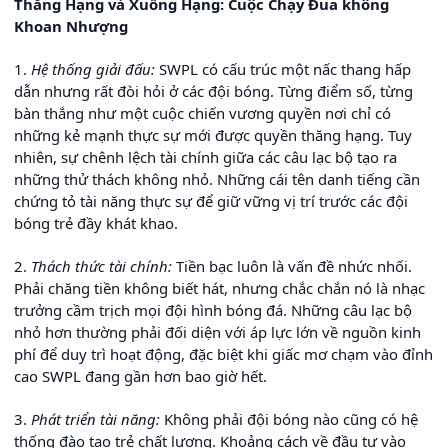
Thăng Hạng và Xuống Hạng: Cuộc Chạy Đua không
Khoan Nhượng
1.
Hệ thống giải đấu:
SWPL có cấu trúc một nấc thang hấp
dẫn nhưng rất đòi hỏi ở các đội bóng. Từng điểm số, từng
bàn thắng như một cuộc chiến vương quyền nơi chỉ có
những kẻ mạnh thực sự mới được quyền thăng hạng. Tuy
nhiên, sự chênh lệch tài chính giữa các câu lạc bộ tạo ra
những thử thách không nhỏ. Những cái tên danh tiếng cần
chứng tỏ tài năng thực sự để giữ vững vị trí trước các đội
bóng trẻ đầy khát khao.
2.
Thách thức tài chính:
Tiền bạc luôn là vấn đề nhức nhối.
Phải chăng tiền không biết hát, nhưng chắc chắn nó là nhạc
trưởng cầm trịch mọi đội hình bóng đá. Những câu lạc bộ
nhỏ hơn thường phải đối diện với áp lực lớn về nguồn kinh
phí để duy trì hoạt động, đặc biệt khi giấc mơ chạm vào đỉnh
cao SWPL đang gần hơn bao giờ hết.
3.
Phát triển tài năng:
Không phải đội bóng nào cũng có hệ
thống đào tạo trẻ chất lượng. Khoảng cách về đầu tư vào