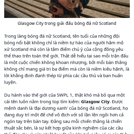
Glasgow City trong giải đấu bóng đá nữ Scotland
Trong làng bóng đá nữ Scotland, tên tuổi của những đội
bóng nổi bật không chỉ là niềm tự hào của người hâm mộ
xứ Scotland mà còn là tâm điểm chú ý của cộng đồng yêu
thể thao trên toàn thế giới. Thật dễ hiểu tại sao mỗi trận đấu
là một cuộc chiến không khoan nhượng, bởi mỗi bàn thắng
không chỉ mang giá trị ba điểm mà còn là niềm kiêu hãnh, là
lời khẳng định đanh thép từ phía các cầu thủ và ban huấn
luyện.
Du hành vào thế giới của SWPL 1, thật khó mà bỏ qua một
cái tên luôn nằm trong top tìm kiếm:
Glasgow City
. Được
mệnh danh là 'đại dương xanh' của bóng đá nữ Scotland, họ
đang duy trì một đế chế vô địch với số lần lên ngôi hơn cả
ngón tay trên bàn tay. Đằng sau mỗi chiến thắng là chiến
thuật sắc bén, là sự kết hợp giữa kinh nghiệm của các cầu