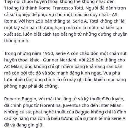
Tiếp nối chuỗi huyền thoại không thể không nhắc đến
'Hoàng tử thành Rome' Francesco Totti. Người đã dành trọn
cả sự nghiệp để phục vụ cho một màu áo duy nhất - AS
Roma. Với hơn 250 bàn thắng tại Serie A, Totti không chỉ là
một tay săn bàn thượng hạng mà còn là một nhà kiến tạo
xuất sắc, luôn biết cách tạo bất ngờ từ những đường chuyền
thông minh.
Trong những năm 1950, Serie A còn chào đón một chân sút
huyền thoại khác - Gunnar Nordahl. Với 225 bàn thắng cho
AC Milan, ông không chỉ ghi điểm bằng khả năng săn bàn
mà còn bởi tốc độ và sức mạnh đáng kinh ngạc. Vua phá
lưới nhiều lần, ông chính là cỗ máy ghi bàn khiến mọi hàng
phòng ngự phải dè chừng.
Roberto Baggio, với mái tóc lãng tử và kỹ thuật điêu luyện,
đã chinh phục từ Fiorentina, Juventus cho đến Inter Milan.
Những cú sút phạt nghệ thuật của Baggio không chỉ là đỉnh
cao kỹ năng mà còn là biểu tượng của sự tinh tế mà Serie A
đã và đang gìn giữ.