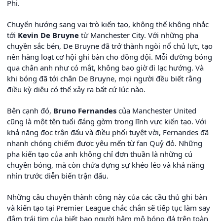
Phi.
Chuyển hướng sang vai trò kiến tạo, không thể không nhắc
tới
Kevin De Bruyne
từ Manchester City. Với những pha
chuyền sắc bén, De Bruyne đã trở thành ngòi nổ chủ lực, tạo
nên hàng loạt cơ hội ghi bàn cho đồng đội. Mỗi đường bóng
qua chân anh như có mắt, không bao giờ đi lạc hướng. Và
khi bóng đã tới chân De Bruyne, mọi người đều biết rằng
điều kỳ diệu có thể xảy ra bất cứ lúc nào.
Bên cạnh đó,
Bruno Fernandes
của Manchester United
cũng là một tên tuổi đáng gờm trong lĩnh vực kiến tạo. Với
khả năng đọc trận đấu và điều phối tuyệt vời, Fernandes đã
nhanh chóng chiếm được yêu mến từ fan Quỷ đỏ. Những
pha kiến tạo của anh không chỉ đơn thuần là những cú
chuyền bóng, mà còn chứa đựng sự khéo léo và khả năng
nhìn trước diễn biến trận đấu.
Những câu chuyện thành công này của các cầu thủ ghi bàn
và kiến tạo tại Premier League chắc chắn sẽ tiếp tục làm say
đắm trái tim của biết bao người hâm mộ bóng đá trên toàn