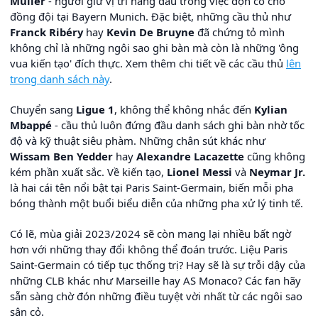
Müller
- người giữ vị trí hàng đầu trong việc dọn cỗ cho
đồng đội tại Bayern Munich. Đặc biệt, những cầu thủ như
Franck Ribéry
hay
Kevin De Bruyne
đã chứng tỏ mình
không chỉ là những ngôi sao ghi bàn mà còn là những 'ông
vua kiến tạo' đích thực. Xem thêm chi tiết về các cầu thủ
lên
trong danh sách này
.
Chuyển sang
Ligue 1
, không thể không nhắc đến
Kylian
Mbappé
- cầu thủ luôn đứng đầu danh sách ghi bàn nhờ tốc
độ và kỹ thuật siêu phàm. Những chân sút khác như
Wissam Ben Yedder
hay
Alexandre Lacazette
cũng không
kém phần xuất sắc. Về kiến tạo,
Lionel Messi
và
Neymar Jr.
là hai cái tên nổi bật tại Paris Saint-Germain, biến mỗi pha
bóng thành một buổi biểu diễn của những pha xử lý tinh tế.
Có lẽ, mùa giải 2023/2024 sẽ còn mang lại nhiều bất ngờ
hơn với những thay đổi không thể đoán trước. Liệu Paris
Saint-Germain có tiếp tục thống trị? Hay sẽ là sự trỗi dậy của
những CLB khác như Marseille hay AS Monaco? Các fan hãy
sẵn sàng chờ đón những điều tuyệt vời nhất từ các ngôi sao
sân cỏ.