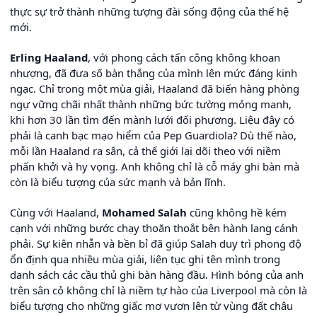
thực sự trở thành những tượng đài sống động của thế hệ
mới.
Erling Haaland
, với phong cách tấn công không khoan
nhượng, đã đưa số bàn thắng của mình lên mức đáng kinh
ngạc. Chỉ trong một mùa giải, Haaland đã biến hàng phòng
ngự vững chãi nhất thành những bức tường mỏng manh,
khi hơn 30 lần tìm đến mành lưới đối phương. Liệu đây có
phải là canh bạc mạo hiểm của Pep Guardiola? Dù thế nào,
mỗi lần Haaland ra sân, cả thế giới lại dõi theo với niềm
phấn khởi và hy vọng. Anh không chỉ là cỗ máy ghi bàn mà
còn là biểu tượng của sức mạnh và bản lĩnh.
Cùng với Haaland,
Mohamed Salah
cũng không hề kém
cạnh với những bước chạy thoăn thoắt bên hành lang cánh
phải. Sự kiên nhẫn và bền bỉ đã giúp Salah duy trì phong độ
ổn định qua nhiều mùa giải, liên tục ghi tên mình trong
danh sách các cầu thủ ghi bàn hàng đầu. Hình bóng của anh
trên sân cỏ không chỉ là niềm tự hào của Liverpool mà còn là
biểu tượng cho những giấc mơ vươn lên từ vùng đất châu