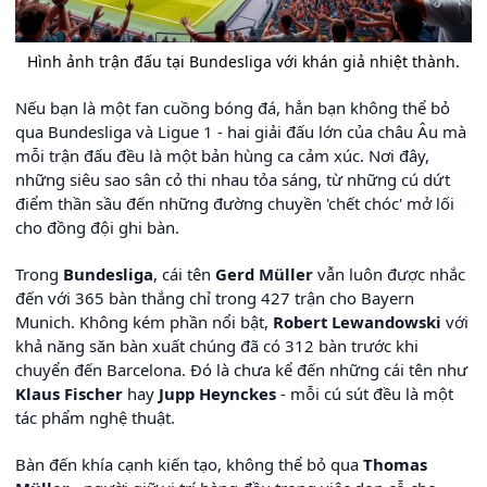
Hình ảnh trận đấu tại Bundesliga với khán giả nhiệt thành.
Nếu bạn là một fan cuồng bóng đá, hẳn bạn không thể bỏ
qua Bundesliga và Ligue 1 - hai giải đấu lớn của châu Âu mà
mỗi trận đấu đều là một bản hùng ca cảm xúc. Nơi đây,
những siêu sao sân cỏ thi nhau tỏa sáng, từ những cú dứt
điểm thần sầu đến những đường chuyền 'chết chóc' mở lối
cho đồng đội ghi bàn.
Trong
Bundesliga
, cái tên
Gerd Müller
vẫn luôn được nhắc
đến với 365 bàn thắng chỉ trong 427 trận cho Bayern
Munich. Không kém phần nổi bật,
Robert Lewandowski
với
khả năng săn bàn xuất chúng đã có 312 bàn trước khi
chuyển đến Barcelona. Đó là chưa kể đến những cái tên như
Klaus Fischer
hay
Jupp Heynckes
- mỗi cú sút đều là một
tác phẩm nghệ thuật.
Bàn đến khía cạnh kiến tạo, không thể bỏ qua
Thomas