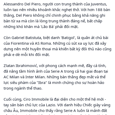
Alessandro Del Piero, người con trung thành của Juventus,
luôn tạo nên nhiều khoảnh khắc nghẹt thở. Với hơn 188 bàn
thắng, Del Piero không chỉ chinh phục bằng khả năng ghi
bàn từ xa mà còn là lòng trung thành đáng nể, bất chấp
những khó khăn mà 'Lão Bà' phải đối mặt.
Còn Gabriel Batistuta, biệt danh 'Batigol', là quân át chủ bài
của Fiorentina và AS Roma. Những cú sút xa uy lực đã xây
dựng nên một huyền thoại mà khiến bất kỳ đối thủ nào cũng
phải e dè mỗi khi đối mặt.
Zlatan Ibrahimović, với phong cách mạnh mẽ, đầy cá tính,
đã nâng tầm hình ảnh của Serie A trong cả hai giai đoạn tại
AC Milan và Inter Milan. Những bàn thắng đẹp mắt và thể
lực siêu phàm của "Ibra" là minh chứng cho sự hoàn hảo
trong ngành thể thao.
Cuối cùng, Ciro Immobile là đại diện cho một thế hệ mới -
tay săn bàn chủ lực của Lazio. Với danh hiệu Chiếc giày vàng
châu Âu, Immobile cho thấy rằng Serie A luôn là mảnh đất