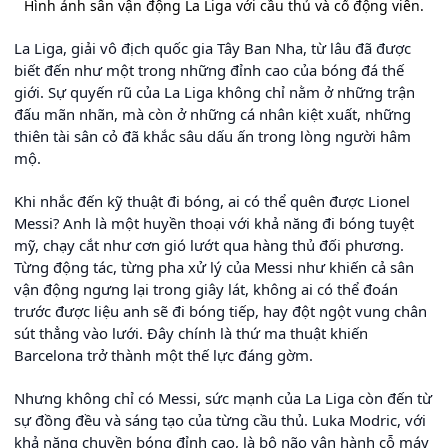
Hình ảnh sân vận động La Liga với cầu thủ và cổ động viên.
La Liga, giải vô địch quốc gia Tây Ban Nha, từ lâu đã được
biết đến như một trong những đỉnh cao của bóng đá thế
giới. Sự quyến rũ của La Liga không chỉ nằm ở những trận
đấu mãn nhãn, mà còn ở những cá nhân kiệt xuất, những
thiên tài sân cỏ đã khắc sâu dấu ấn trong lòng người hâm
mộ.
Khi nhắc đến kỹ thuật đi bóng, ai có thể quên được Lionel
Messi? Anh là một huyền thoại với khả năng đi bóng tuyệt
mỹ, chạy cắt như cơn gió lướt qua hàng thủ đối phương.
Từng động tác, từng pha xử lý của Messi như khiến cả sân
vận động ngưng lại trong giây lát, không ai có thể đoán
trước được liệu anh sẽ đi bóng tiếp, hay đột ngột vung chân
sút thẳng vào lưới. Đây chính là thứ ma thuật khiến
Barcelona trở thành một thế lực đáng gờm.
Nhưng không chỉ có Messi, sức mạnh của La Liga còn đến từ
sự đồng đều và sáng tạo của từng cầu thủ. Luka Modric, với
khả năng chuyền bóng đỉnh cao, là bộ não vận hành cỗ máy