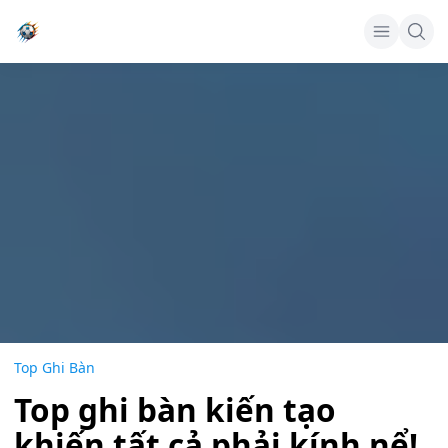
Top Ghi Bàn
Top ghi bàn kiến tạo
khiến tất cả phải kính nể!