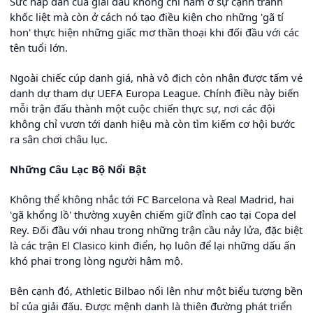
Sức hấp dẫn của giải đấu không chỉ nằm ở sự cạnh tranh
khốc liệt mà còn ở cách nó tạo điều kiện cho những 'gã tí
hon' thực hiện những giấc mơ thần thoại khi đối đầu với các
tên tuổi lớn.
Ngoài chiếc cúp danh giá, nhà vô địch còn nhận được tấm vé
danh dự tham dự UEFA Europa League. Chính điều này biến
mỗi trận đấu thành một cuộc chiến thực sự, nơi các đội
không chỉ vươn tới danh hiệu mà còn tìm kiếm cơ hội bước
ra sân chơi châu lục.
Những Câu Lạc Bộ Nổi Bật
Không thể không nhắc tới FC Barcelona và Real Madrid, hai
'gã khổng lồ' thường xuyên chiếm giữ đỉnh cao tại Copa del
Rey. Đối đầu với nhau trong những trận cầu nảy lửa, đặc biệt
là các trận El Clasico kinh điển, họ luôn để lại những dấu ấn
khó phai trong lòng người hâm mộ.
Bên cạnh đó, Athletic Bilbao nổi lên như một biểu tượng bền
bỉ của giải đấu. Được mệnh danh là thiên đường phát triển