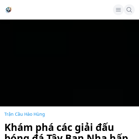
Trận Cầu Hào Hùng
Khám phá các giải đấu
bóng đá Tây Ban Nha hấp