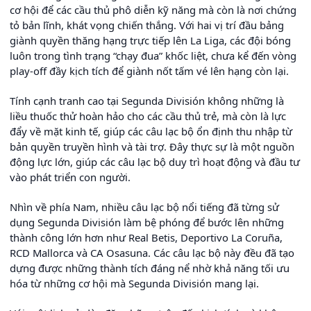
cơ hội để các cầu thủ phô diễn kỹ năng mà còn là nơi chứng
tỏ bản lĩnh, khát vọng chiến thắng. Với hai vị trí đầu bảng
giành quyền thăng hạng trực tiếp lên La Liga, các đội bóng
luôn trong tình trạng “chạy đua” khốc liệt, chưa kể đến vòng
play-off đầy kịch tích để giành nốt tấm vé lên hạng còn lại.
Tính cạnh tranh cao tại Segunda División không những là
liều thuốc thử hoàn hảo cho các cầu thủ trẻ, mà còn là lực
đẩy về mặt kinh tế, giúp các câu lạc bộ ổn định thu nhập từ
bản quyền truyền hình và tài trợ. Đây thực sự là một nguồn
động lực lớn, giúp các câu lạc bộ duy trì hoạt động và đầu tư
vào phát triển con người.
Nhìn về phía Nam, nhiều câu lạc bộ nổi tiếng đã từng sử
dụng Segunda División làm bệ phóng để bước lên những
thành công lớn hơn như Real Betis, Deportivo La Coruña,
RCD Mallorca và CA Osasuna. Các câu lạc bộ này đều đã tạo
dựng được những thành tích đáng nể nhờ khả năng tối ưu
hóa từ những cơ hội mà Segunda División mang lại.