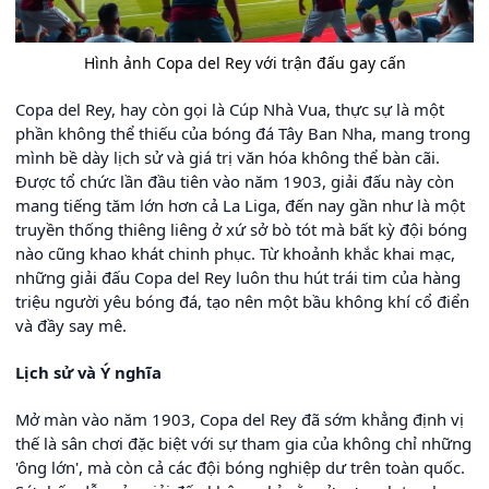
Hình ảnh Copa del Rey với trận đấu gay cấn
Copa del Rey, hay còn gọi là Cúp Nhà Vua, thực sự là một
phần không thể thiếu của bóng đá Tây Ban Nha, mang trong
mình bề dày lịch sử và giá trị văn hóa không thể bàn cãi.
Được tổ chức lần đầu tiên vào năm 1903, giải đấu này còn
mang tiếng tăm lớn hơn cả La Liga, đến nay gần như là một
truyền thống thiêng liêng ở xứ sở bò tót mà bất kỳ đội bóng
nào cũng khao khát chinh phục. Từ khoảnh khắc khai mạc,
những giải đấu Copa del Rey luôn thu hút trái tim của hàng
triệu người yêu bóng đá, tạo nên một bầu không khí cổ điển
và đầy say mê.
Lịch sử và Ý nghĩa
Mở màn vào năm 1903, Copa del Rey đã sớm khẳng định vị
thế là sân chơi đặc biệt với sự tham gia của không chỉ những
'ông lớn', mà còn cả các đội bóng nghiệp dư trên toàn quốc.