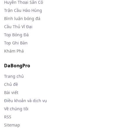
Huyền Thoại Sân Cỏ
Trận Cầu Hào Hùng
Bình luận bóng đá
Cầu Thủ Vĩ Đại
Top Bóng Đá
Top Ghi Bàn
Khám Phá
DaBongPro
Trang chủ
Chủ đề
Bài viết
Điều khoản và dịch vụ
Về chúng tôi
RSS
Sitemap