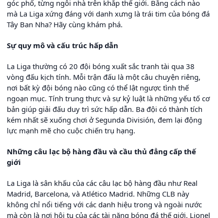
góc phố, từng ngôi nhà trên khắp thế giới. Bằng cách nào
mà La Liga xứng đáng với danh xưng là trái tim của bóng đá
Tây Ban Nha? Hãy cùng khám phá.
Sự quy mô và cấu trúc hấp dẫn
La Liga thường có 20 đội bóng xuất sắc tranh tài qua 38
vòng đấu kịch tính. Mỗi trận đấu là một câu chuyện riêng,
nơi bất kỳ đội bóng nào cũng có thể lật ngược tình thế
ngoạn mục. Tính trung thực và sự kỷ luật là những yếu tố cơ
bản giúp giải đấu duy trì sức hấp dẫn. Ba đội có thành tích
kém nhất sẽ xuống chơi ở Segunda División, đem lại động
lực mạnh mẽ cho cuộc chiến trụ hạng.
Những câu lạc bộ hàng đầu và cầu thủ đẳng cấp thế
giới
La Liga là sân khấu của các câu lạc bộ hàng đầu như Real
Madrid, Barcelona, và Atlético Madrid. Những CLB này
không chỉ nổi tiếng với các danh hiệu trong và ngoài nước
mà còn là nơi hội tụ của các tài năng bóng đá thế giới. Lionel