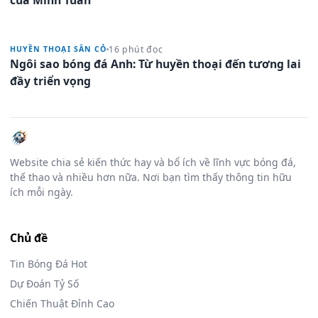
16 phút đọc
HUYỀN THOẠI SÂN CỎ
Ngôi sao bóng đá Anh: Từ huyền thoại đến tương lai
đầy triển vọng
Website chia sẻ kiến thức hay và bổ ích về lĩnh vực bóng đá,
thế thao và nhiều hơn nữa. Nơi bạn tìm thấy thông tin hữu
ích mỗi ngày.
Chủ đề
Tin Bóng Đá Hot
Dự Đoán Tỷ Số
Chiến Thuật Đỉnh Cao