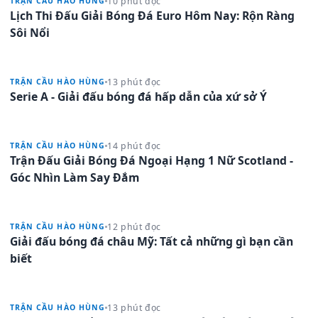
10 phút đọc
TRẬN CẦU HÀO HÙNG
Lịch Thi Đấu Giải Bóng Đá Euro Hôm Nay: Rộn Ràng
Sôi Nổi
13 phút đọc
TRẬN CẦU HÀO HÙNG
Serie A - Giải đấu bóng đá hấp dẫn của xứ sở Ý
14 phút đọc
TRẬN CẦU HÀO HÙNG
Trận Đấu Giải Bóng Đá Ngoại Hạng 1 Nữ Scotland -
Góc Nhìn Làm Say Đắm
12 phút đọc
TRẬN CẦU HÀO HÙNG
Giải đấu bóng đá châu Mỹ: Tất cả những gì bạn cần
biết
13 phút đọc
TRẬN CẦU HÀO HÙNG