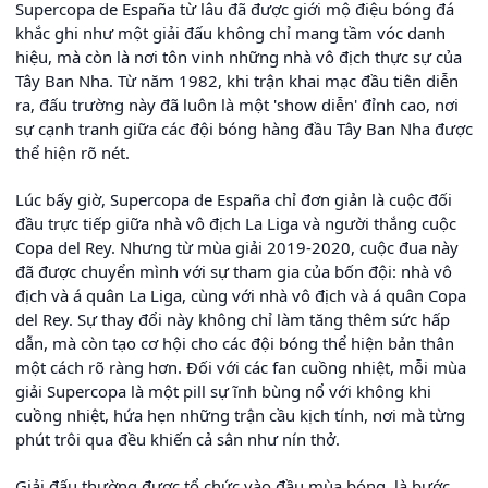
Supercopa de España từ lâu đã được giới mộ điệu bóng đá
khắc ghi như một giải đấu không chỉ mang tầm vóc danh
hiệu, mà còn là nơi tôn vinh những nhà vô địch thực sự của
Tây Ban Nha. Từ năm 1982, khi trận khai mạc đầu tiên diễn
ra, đấu trường này đã luôn là một 'show diễn' đỉnh cao, nơi
sự cạnh tranh giữa các đội bóng hàng đầu Tây Ban Nha được
thể hiện rõ nét.
Lúc bấy giờ, Supercopa de España chỉ đơn giản là cuộc đối
đầu trực tiếp giữa nhà vô địch La Liga và người thắng cuộc
Copa del Rey. Nhưng từ mùa giải 2019-2020, cuộc đua này
đã được chuyển mình với sự tham gia của bốn đội: nhà vô
địch và á quân La Liga, cùng với nhà vô địch và á quân Copa
del Rey. Sự thay đổi này không chỉ làm tăng thêm sức hấp
dẫn, mà còn tạo cơ hội cho các đội bóng thể hiện bản thân
một cách rõ ràng hơn. Đối với các fan cuồng nhiệt, mỗi mùa
giải Supercopa là một pill sự ĩnh bùng nổ với không khi
cuồng nhiệt, hứa hẹn những trận cầu kịch tính, nơi mà từng
phút trôi qua đều khiến cả sân như nín thở.
Giải đấu thường được tổ chức vào đầu mùa bóng, là bước