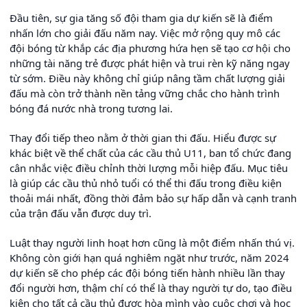
Đầu tiên, sự gia tăng số đội tham gia dự kiến sẽ là điểm
nhấn lớn cho giải đấu năm nay. Việc mở rộng quy mô các
đội bóng từ khắp các địa phương hứa hẹn sẽ tạo cơ hội cho
những tài năng trẻ được phát hiện và trui rèn kỹ năng ngay
từ sớm. Điều này không chỉ giúp nâng tầm chất lượng giải
đấu mà còn trở thành nền tảng vững chắc cho hành trình
bóng đá nước nhà trong tương lai.
Thay đổi tiếp theo nằm ở thời gian thi đấu. Hiểu được sự
khác biệt về thể chất của các cầu thủ U11, ban tổ chức đang
cân nhắc việc điều chỉnh thời lượng mỗi hiệp đấu. Mục tiêu
là giúp các cầu thủ nhỏ tuổi có thể thi đấu trong điều kiện
thoải mái nhất, đồng thời đảm bảo sự hấp dẫn và cạnh tranh
của trận đấu vẫn được duy trì.
Luật thay người linh hoạt hơn cũng là một điểm nhấn thú vị.
Không còn giới hạn quá nghiêm ngặt như trước, năm 2024
dự kiến sẽ cho phép các đội bóng tiến hành nhiều lần thay
đổi người hơn, thậm chí có thể là thay người tự do, tạo điều
kiện cho tất cả cầu thủ được hòa mình vào cuộc chơi và học