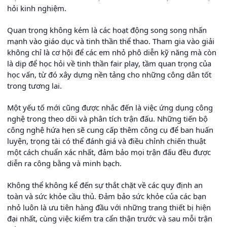
hỏi kinh nghiệm.
Quan trọng không kém là các hoạt động song song nhấn
mạnh vào giáo dục và tinh thần thể thao. Tham gia vào giải
không chỉ là cơ hội để các em nhỏ phô diễn kỹ năng mà còn
là dịp để học hỏi về tinh thần fair play, tầm quan trọng của
học vấn, từ đó xây dựng nền tảng cho những công dân tốt
trong tương lai.
Một yếu tố mới cũng được nhắc đến là việc ứng dụng công
nghệ trong theo dõi và phân tích trận đấu. Những tiến bộ
công nghệ hứa hẹn sẽ cung cấp thêm công cụ để ban huấn
luyện, trọng tài có thể đánh giá và điều chỉnh chiến thuật
một cách chuẩn xác nhất, đảm bảo mọi trận đấu đều được
diễn ra công bằng và minh bạch.
Không thể không kể đến sự thắt chặt về các quy định an
toàn và sức khỏe cầu thủ. Đảm bảo sức khỏe của các bạn
nhỏ luôn là ưu tiên hàng đầu với những trang thiết bị hiện
đại nhất, cùng việc kiểm tra cẩn thận trước và sau mỗi trận