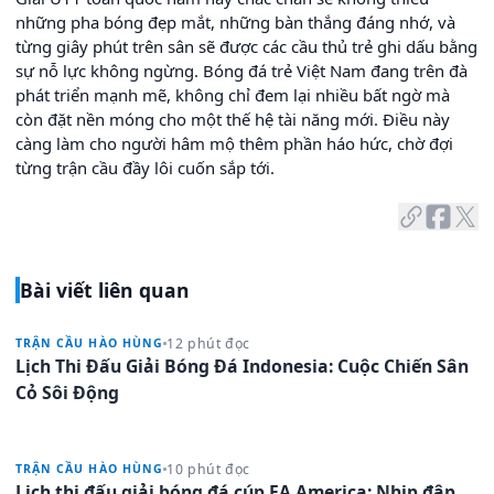
những pha bóng đẹp mắt, những bàn thắng đáng nhớ, và
từng giây phút trên sân sẽ được các cầu thủ trẻ ghi dấu bằng
sự nỗ lực không ngừng. Bóng đá trẻ Việt Nam đang trên đà
phát triển mạnh mẽ, không chỉ đem lại nhiều bất ngờ mà
còn đặt nền móng cho một thế hệ tài năng mới. Điều này
càng làm cho người hâm mộ thêm phần háo hức, chờ đợi
từng trận cầu đầy lôi cuốn sắp tới.
Bài viết liên quan
12 phút đọc
TRẬN CẦU HÀO HÙNG
Lịch Thi Đấu Giải Bóng Đá Indonesia: Cuộc Chiến Sân
Cỏ Sôi Động
10 phút đọc
TRẬN CẦU HÀO HÙNG
Lịch thi đấu giải bóng đá cúp FA America: Nhịp đập