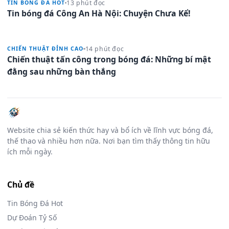
13 phút đọc
TIN BÓNG ĐÁ HOT
Tin bóng đá Công An Hà Nội: Chuyện Chưa Kể!
14 phút đọc
CHIẾN THUẬT ĐỈNH CAO
Chiến thuật tấn công trong bóng đá: Những bí mật
đằng sau những bàn thắng
Website chia sẻ kiến thức hay và bổ ích về lĩnh vực bóng đá,
thế thao và nhiều hơn nữa. Nơi bạn tìm thấy thông tin hữu
ích mỗi ngày.
Chủ đề
Tin Bóng Đá Hot
Dự Đoán Tỷ Số