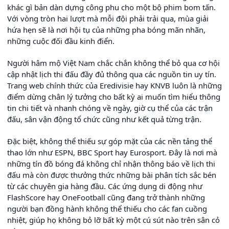
khác gì bản dàn dựng công phu cho một bộ phim bom tấn.
Với vòng tròn hai lượt mà mỗi đội phải trải qua, mùa giải
hứa hẹn sẽ là nơi hội tụ của những pha bóng mãn nhãn,
những cuộc đối đầu kinh điển.
Người hâm mộ Việt Nam chắc chắn không thể bỏ qua cơ hội
cập nhật lịch thi đấu đầy đủ thông qua các nguồn tin uy tín.
Trang web chính thức của Eredivisie hay KNVB luôn là những
điểm dừng chân lý tưởng cho bất kỳ ai muốn tìm hiểu thông
tin chi tiết và nhanh chóng về ngày, giờ cụ thể của các trận
đấu, sân vận động tổ chức cũng như kết quả từng trận.
Đặc biệt, không thể thiếu sự góp mặt của các nền tảng thể
thao lớn như ESPN, BBC Sport hay Eurosport. Đây là nơi mà
những tín đồ bóng đá không chỉ nhận thông báo về lịch thi
đấu mà còn được thưởng thức những bài phân tích sắc bén
từ các chuyên gia hàng đầu. Các ứng dụng di động như
FlashScore hay OneFootball cũng đang trở thành những
người bạn đồng hành không thể thiếu cho các fan cuồng
nhiệt, giúp họ không bỏ lỡ bất kỳ một cú sút nào trên sân cỏ