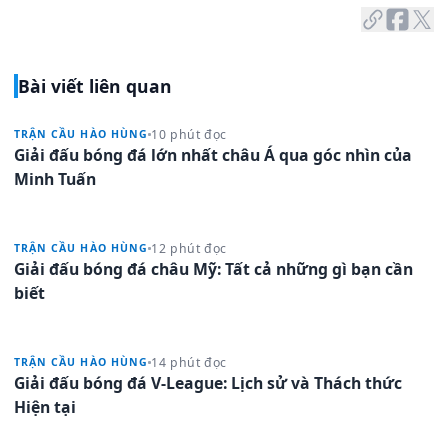
Bài viết liên quan
10 phút đọc
TRẬN CẦU HÀO HÙNG
Giải đấu bóng đá lớn nhất châu Á qua góc nhìn của
Minh Tuấn
12 phút đọc
TRẬN CẦU HÀO HÙNG
Giải đấu bóng đá châu Mỹ: Tất cả những gì bạn cần
biết
14 phút đọc
TRẬN CẦU HÀO HÙNG
Giải đấu bóng đá V-League: Lịch sử và Thách thức
Hiện tại