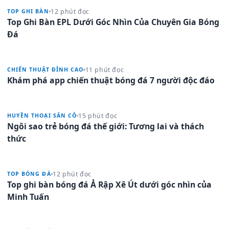
12 phút đọc
TOP GHI BÀN
Top Ghi Bàn EPL Dưới Góc Nhìn Của Chuyên Gia Bóng
Đá
11 phút đọc
CHIẾN THUẬT ĐỈNH CAO
Khám phá app chiến thuật bóng đá 7 người độc đáo
15 phút đọc
HUYỀN THOẠI SÂN CỎ
Ngôi sao trẻ bóng đá thế giới: Tương lai và thách
thức
12 phút đọc
TOP BÓNG ĐÁ
Top ghi bàn bóng đá Ả Rập Xê Út dưới góc nhìn của
Minh Tuấn