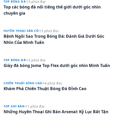
13 phút đọc
TOP BÓNG ĐÁ
Top các bóng đá nổi tiếng thế giới dưới góc nhìn
chuyên gia
15 phút đọc
HUYỀN THOẠI SÂN CỎ
Bệnh Ngôi Sao Trong Bóng Đá: Đánh Giá Dưới Góc
Nhìn Của Minh Tuấn
12 phút đọc
TOP BÓNG ĐÁ
Giày đá bóng Joma Top Flex dưới góc nhìn Minh Tuấn
14 phút đọc
CHIẾN THUẬT ĐỈNH CAO
Khám Phá Chiến Thuật Bóng Đá Đỉnh Cao
11 phút đọc
TOP GHI BÀN
Những Huyền Thoại Ghi Bàn Arsenal: Kỷ Lục Bất Tận