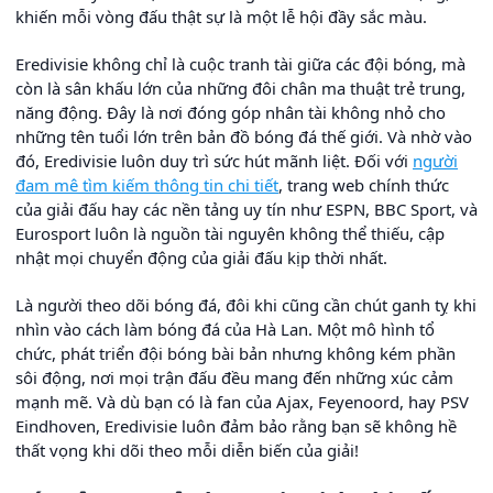
khiến mỗi vòng đấu thật sự là một lễ hội đầy sắc màu.
Eredivisie không chỉ là cuộc tranh tài giữa các đội bóng, mà
còn là sân khấu lớn của những đôi chân ma thuật trẻ trung,
năng động. Đây là nơi đóng góp nhân tài không nhỏ cho
những tên tuổi lớn trên bản đồ bóng đá thế giới. Và nhờ vào
đó, Eredivisie luôn duy trì sức hút mãnh liệt. Đối với
người
đam mê tìm kiếm thông tin chi tiết
, trang web chính thức
của giải đấu hay các nền tảng uy tín như ESPN, BBC Sport, và
Eurosport luôn là nguồn tài nguyên không thể thiếu, cập
nhật mọi chuyển động của giải đấu kịp thời nhất.
Là người theo dõi bóng đá, đôi khi cũng cần chút ganh tỵ khi
nhìn vào cách làm bóng đá của Hà Lan. Một mô hình tổ
chức, phát triển đội bóng bài bản nhưng không kém phần
sôi động, nơi mọi trận đấu đều mang đến những xúc cảm
mạnh mẽ. Và dù bạn có là fan của Ajax, Feyenoord, hay PSV
Eindhoven, Eredivisie luôn đảm bảo rằng bạn sẽ không hề
thất vọng khi dõi theo mỗi diễn biến của giải!