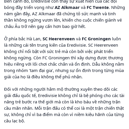
Bên cạnh đó, Eredivisie còn thấy sự xuất hiện của các đội
bóng đầy triển vọng như
AZ Alkmaar
và
FC Twente
. Những
năm gần đây, AZ Alkmaar đã chứng tỏ sức mạnh và tinh
thần không ngừng vươn lên, khiến cho cuộc chiến giành vé
châu Âu trở nên gay cấn hơn bao giờ hết.
Ở phía bắc Hà Lan,
SC Heerenveen
và
FC Groningen
luôn
là những cái tên trung kiên của Eredivisie. SC Heerenveen
không chỉ nổi bật với sức trẻ mà còn bởi việc phát triển
không ngừng. Còn FC Groningen thì xây dựng được thương
hiệu riêng với lối chơi chắc chắn và ổn định. Dẫu không nằm
trong nhóm 'tam đại gia', nhưng sự ổn định trong từng mùa
giải của họ là điều không thể phủ nhận.
Đối với những người hâm mộ thường xuyên theo dõi các
giải đấu quốc tế, Eredivisie không chỉ là bệ phóng cho các tài
năng trẻ bước ra thế giới mà còn là kho báu về những trận
cầu mãn nhãn. Mỗi trận đấu có thể coi là một trận chiến thật
sự, không chỉ vì ba điểm mà còn vì niềm kiêu hãnh của từng
câu lạc bộ.