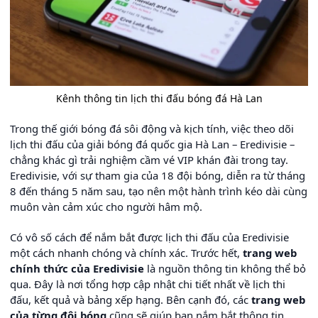
Kênh thông tin lịch thi đấu bóng đá Hà Lan
Trong thế giới bóng đá sôi động và kịch tính, việc theo dõi
lịch thi đấu của giải bóng đá quốc gia Hà Lan – Eredivisie –
chẳng khác gì trải nghiệm cầm vé VIP khán đài trong tay.
Eredivisie, với sự tham gia của 18 đội bóng, diễn ra từ tháng
8 đến tháng 5 năm sau, tạo nên một hành trình kéo dài cùng
muôn vàn cảm xúc cho người hâm mộ.
Có vô số cách để nắm bắt được lịch thi đấu của Eredivisie
một cách nhanh chóng và chính xác. Trước hết,
trang web
chính thức của Eredivisie
là nguồn thông tin không thể bỏ
qua. Đây là nơi tổng hợp cập nhật chi tiết nhất về lịch thi
đấu, kết quả và bảng xếp hạng. Bên cạnh đó, các
trang web
của từng đội bóng
cũng sẽ giúp bạn nắm bắt thông tin