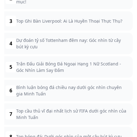
mục!
3
Top Ghi Bàn Liverpool: Ai Là Huyền Thoại Thực Thụ?
Dự đoán tỷ số Tottenham đêm nay: Góc nhìn từ cây
4
bút kỳ cựu
Trận Đấu Giải Bóng Đá Ngoại Hạng 1 Nữ Scotland -
5
Góc Nhìn Làm Say Đắm
Bình luận bóng đá chiều nay dưới góc nhìn chuyên
6
gia Minh Tuấn
Top cầu thủ vĩ đại nhất lịch sử FIFA dưới góc nhìn của
7
Minh Tuấn
8
Top bóng đá: Dưới góc nhìn của một cây bút kỳ cựu