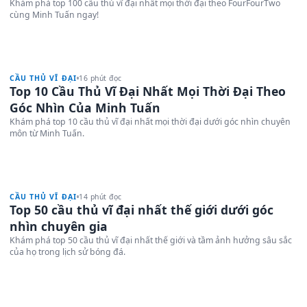
Khám phá top 100 cầu thủ vĩ đại nhất mọi thời đại theo FourFourTwo
cùng Minh Tuấn ngay!
CẦU THỦ VĨ ĐẠI
16 phút đọc
Top 10 Cầu Thủ Vĩ Đại Nhất Mọi Thời Đại Theo
Góc Nhìn Của Minh Tuấn
Khám phá top 10 cầu thủ vĩ đại nhất mọi thời đại dưới góc nhìn chuyên
môn từ Minh Tuấn.
CẦU THỦ VĨ ĐẠI
14 phút đọc
Top 50 cầu thủ vĩ đại nhất thế giới dưới góc
nhìn chuyên gia
Khám phá top 50 cầu thủ vĩ đại nhất thế giới và tầm ảnh hưởng sâu sắc
của họ trong lịch sử bóng đá.