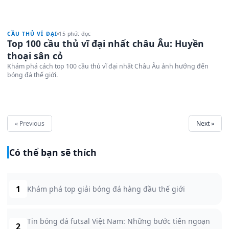
CẦU THỦ VĨ ĐẠI
15 phút đọc
Top 100 cầu thủ vĩ đại nhất châu Âu: Huyền
thoại sân cỏ
Khám phá cách top 100 cầu thủ vĩ đại nhất Châu Âu ảnh hưởng đến
bóng đá thế giới.
« Previous
Next »
Có thể bạn sẽ thích
1
Khám phá top giải bóng đá hàng đầu thế giới
Tin bóng đá futsal Việt Nam: Những bước tiến ngoạn
2