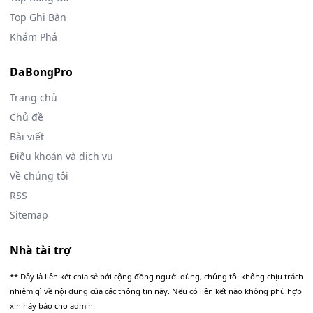
Top Ghi Bàn
Khám Phá
DaBongPro
Trang chủ
Chủ đề
Bài viết
Điều khoản và dịch vụ
Về chúng tôi
RSS
Sitemap
Nhà tài trợ
** Đây là liên kết chia sẻ bới cộng đồng người dùng, chúng tôi không chịu trách
nhiệm gì về nội dung của các thông tin này. Nếu có liên kết nào không phù hợp
xin hãy báo cho admin.