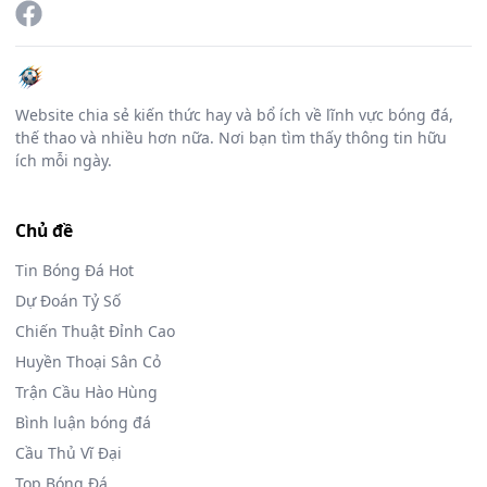
Website chia sẻ kiến thức hay và bổ ích về lĩnh vực bóng đá,
thế thao và nhiều hơn nữa. Nơi bạn tìm thấy thông tin hữu
ích mỗi ngày.
Chủ đề
Tin Bóng Đá Hot
Dự Đoán Tỷ Số
Chiến Thuật Đỉnh Cao
Huyền Thoại Sân Cỏ
Trận Cầu Hào Hùng
Bình luận bóng đá
Cầu Thủ Vĩ Đại
Top Bóng Đá