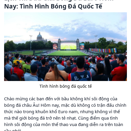
Nay: Tình Hình Bóng Đá Quốc Tế
Tình hình bóng đá quốc tế
Chào mừng các bạn đến với bầu không khí sôi động của
bóng đá châu Âu! Hôm nay, mặc dù không có trận đấu chính
thức nào trong khuôn khổ Euro nam, nhưng không vì thế
mà thế giới bóng đá trở nên tẻ nhạt. Cùng điểm qua tình
hình sôi động của môn thể thao vua đang diễn ra trên toàn
cầu nhé!