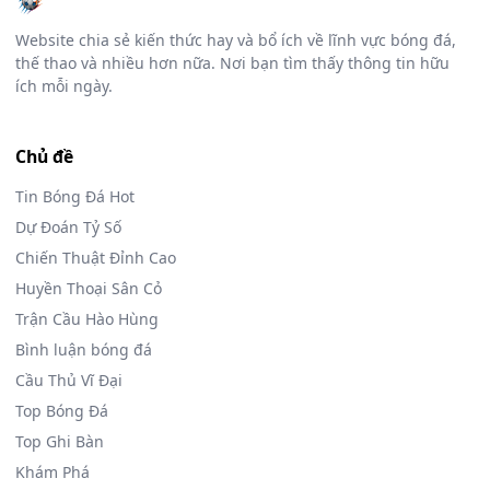
Website chia sẻ kiến thức hay và bổ ích về lĩnh vực bóng đá,
thế thao và nhiều hơn nữa. Nơi bạn tìm thấy thông tin hữu
ích mỗi ngày.
Chủ đề
Tin Bóng Đá Hot
Dự Đoán Tỷ Số
Chiến Thuật Đỉnh Cao
Huyền Thoại Sân Cỏ
Trận Cầu Hào Hùng
Bình luận bóng đá
Cầu Thủ Vĩ Đại
Top Bóng Đá
Top Ghi Bàn
Khám Phá