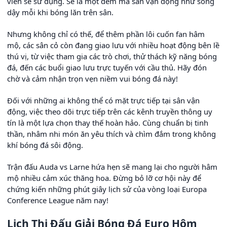
viên sẽ sử dụng. Sẽ là một đêm mà sân vận động như sống
dậy mỗi khi bóng lăn trên sân.
Nhưng không chỉ có thế, để thêm phần lôi cuốn fan hâm
mộ, các sân cỏ còn đang giao lưu với nhiều hoạt động bên lề
thú vị, từ việc tham gia các trò chơi, thử thách kỹ năng bóng
đá, đến các buổi giao lưu trực tuyến với cầu thủ. Hãy đón
chờ và cảm nhận trọn vẹn niềm vui bóng đá này!
Đối với những ai không thể có mặt trực tiếp tại sân vận
động, việc theo dõi trực tiếp trên các kênh truyền thông uy
tín là một lựa chọn thay thế hoàn hảo. Cùng chuẩn bị tinh
thần, nhâm nhi món ăn yêu thích và chìm đắm trong không
khí bóng đá sôi động.
Trận đấu Auda vs Larne hứa hẹn sẽ mang lại cho người hâm
mộ nhiều cảm xúc thăng hoa. Đừng bỏ lỡ cơ hội này để
chứng kiến những phút giây lịch sử của vòng loại Europa
Conference League năm nay!
Lịch Thi Đấu Giải Bóng Đá Euro Hôm