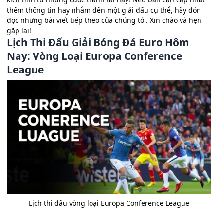
thêm thông tin hay nhắm đến một giải đấu cụ thể, hãy đón
đọc những bài viết tiếp theo của chúng tôi. Xin chào và hẹn
gặp lại!
Lịch Thi Đấu Giải Bóng Đá Euro Hôm
Nay: Vòng Loại Europa Conference
League
Lịch thi đấu vòng loại Europa Conference League