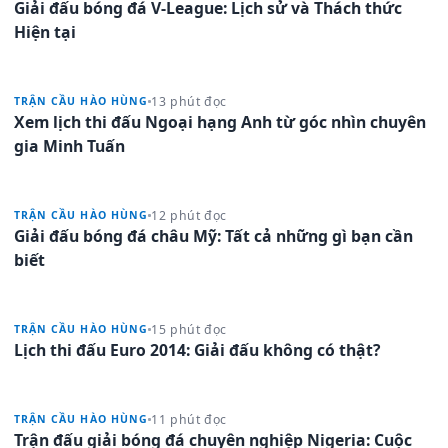
Giải đấu bóng đá V-League: Lịch sử và Thách thức
Hiện tại
13 phút đọc
TRẬN CẦU HÀO HÙNG
Xem lịch thi đấu Ngoại hạng Anh từ góc nhìn chuyên
gia Minh Tuấn
12 phút đọc
TRẬN CẦU HÀO HÙNG
Giải đấu bóng đá châu Mỹ: Tất cả những gì bạn cần
biết
15 phút đọc
TRẬN CẦU HÀO HÙNG
Lịch thi đấu Euro 2014: Giải đấu không có thật?
11 phút đọc
TRẬN CẦU HÀO HÙNG
Trận đấu giải bóng đá chuyên nghiệp Nigeria: Cuộc