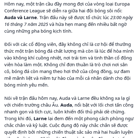
Hôm nay, một trận cầu đầy mong đợi của vòng loại Europa
Conference League sẽ diễn ra giữa hai đội bóng sôi nổi:
Auda và Larne
. Trận đấu này sẽ được tổ chức lúc
23:00 ngày
16 tháng 7 năm 2025
và hứa hẹn mang đến nhiều bất ngờ
cùng những pha bóng kịch tính.
Đối với các cổ động viên, đây không chỉ là cơ hội để thưởng
thức một trận bóng đá chất lượng mà còn là lúc để hòa mình
vào không khí cuồng nhiệt, nơi trái tim và tinh thần cổ động
viên hòa làm một. Không chỉ đơn thuần là trò chơi nơi sân
cỏ, bóng đá còn mang theo hơi thở của cộng đồng, sự đam
mê mãnh liệt và niềm tự hào của mỗi cá nhân dành cho đội
bóng mình yêu mến.
Nói về trận đấu hôm nay, Auda và Larne đều không xa lạ gì
với chiến trường châu Âu.
Auda
, nổi bật với lối chơi tấn công
nhanh gọn và tích cực, luôn khiến đối thủ phải dè chừng.
Trong khi đó,
Larne
lại đem đến một phong cách phòng ngự
chắc chắn và kỷ luật. Cuộc đụng độ này chắc chắn sẽ được
quyết định bởi những chiến thuật sắc sảo mà hai huấn luyện