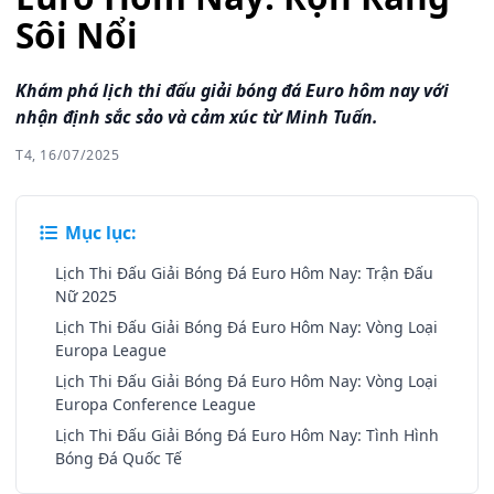
Sôi Nổi
Khám phá lịch thi đấu giải bóng đá Euro hôm nay với
nhận định sắc sảo và cảm xúc từ Minh Tuấn.
T4, 16/07/2025
Mục lục:
Lịch Thi Đấu Giải Bóng Đá Euro Hôm Nay: Trận Đấu
Nữ 2025
Lịch Thi Đấu Giải Bóng Đá Euro Hôm Nay: Vòng Loại
Europa League
Lịch Thi Đấu Giải Bóng Đá Euro Hôm Nay: Vòng Loại
Europa Conference League
Lịch Thi Đấu Giải Bóng Đá Euro Hôm Nay: Tình Hình
Bóng Đá Quốc Tế