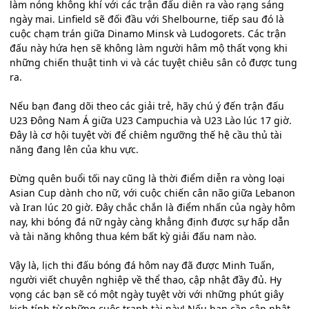
làm nóng không khí với các trận đấu diễn ra vào rạng sáng
ngày mai. Linfield sẽ đối đầu với Shelbourne, tiếp sau đó là
cuộc chạm trán giữa Dinamo Minsk và Ludogorets. Các trận
đấu này hứa hẹn sẽ không làm người hâm mộ thất vọng khi
những chiến thuật tinh vi và các tuyệt chiêu sân cỏ được tung
ra.
Nếu bạn đang dõi theo các giải trẻ, hãy chú ý đến trận đấu
U23 Đông Nam Á giữa U23 Campuchia và U23 Lào lúc 17 giờ.
Đây là cơ hội tuyệt vời để chiêm ngưỡng thế hệ cầu thủ tài
năng đang lên của khu vực.
Đừng quên buổi tối nay cũng là thời điểm diễn ra vòng loại
Asian Cup dành cho nữ, với cuộc chiến cân não giữa Lebanon
và Iran lúc 20 giờ. Đây chắc chắn là điểm nhấn của ngày hôm
nay, khi bóng đá nữ ngày càng khẳng định được sự hấp dẫn
và tài năng không thua kém bất kỳ giải đấu nam nào.
Vậy là, lịch thi đấu bóng đá hôm nay đã được Minh Tuấn,
người viết chuyên nghiệp về thể thao, cập nhật đầy đủ. Hy
vọng các bạn sẽ có một ngày tuyệt vời với những phút giây
kịch tính từ những cuộc tranh tài này! Nếu bạn cần cập nhật