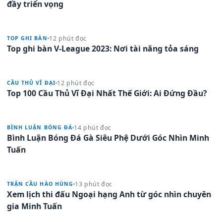
đầy triển vọng
12 phút đọc
TOP GHI BÀN
Top ghi bàn V-League 2023: Nơi tài năng tỏa sáng
12 phút đọc
CẦU THỦ VĨ ĐẠI
Top 100 Cầu Thủ Vĩ Đại Nhất Thế Giới: Ai Đứng Đầu?
14 phút đọc
BÌNH LUẬN BÓNG ĐÁ
Bình Luận Bóng Đá Gà Siêu Phệ Dưới Góc Nhìn Minh
Tuấn
13 phút đọc
TRẬN CẦU HÀO HÙNG
Xem lịch thi đấu Ngoại hạng Anh từ góc nhìn chuyên
gia Minh Tuấn