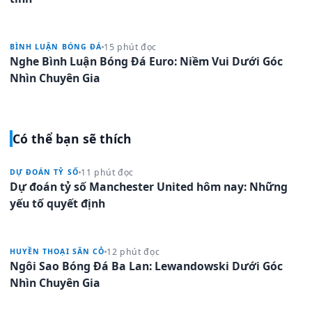
15 phút đọc
BÌNH LUẬN BÓNG ĐÁ
Nghe Bình Luận Bóng Đá Euro: Niềm Vui Dưới Góc
Nhìn Chuyên Gia
Có thể bạn sẽ thích
11 phút đọc
DỰ ĐOÁN TỶ SỐ
Dự đoán tỷ số Manchester United hôm nay: Những
yếu tố quyết định
12 phút đọc
HUYỀN THOẠI SÂN CỎ
Ngôi Sao Bóng Đá Ba Lan: Lewandowski Dưới Góc
Nhìn Chuyên Gia