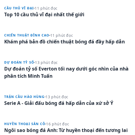
11 phút đọc
CẦU THỦ VĨ ĐẠI
Top 10 cầu thủ vĩ đại nhất thế giới
11 phút đọc
CHIẾN THUẬT ĐỈNH CAO
Khám phá bản đồ chiến thuật bóng đá đầy hấp dẫn
13 phút đọc
DỰ ĐOÁN TỶ SỐ
Dự đoán tỷ số Everton tối nay dưới góc nhìn của nhà
phân tích Minh Tuấn
13 phút đọc
TRẬN CẦU HÀO HÙNG
Serie A - Giải đấu bóng đá hấp dẫn của xứ sở Ý
16 phút đọc
HUYỀN THOẠI SÂN CỎ
Ngôi sao bóng đá Anh: Từ huyền thoại đến tương lai