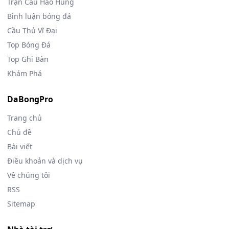
Trận Cầu Hào Hùng
Bình luận bóng đá
Cầu Thủ Vĩ Đại
Top Bóng Đá
Top Ghi Bàn
Khám Phá
DaBongPro
Trang chủ
Chủ đề
Bài viết
Điều khoản và dịch vụ
Về chúng tôi
RSS
Sitemap