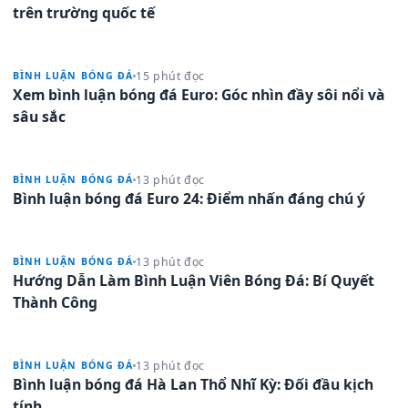
trên trường quốc tế
15 phút đọc
BÌNH LUẬN BÓNG ĐÁ
Xem bình luận bóng đá Euro: Góc nhìn đầy sôi nổi và
sâu sắc
13 phút đọc
BÌNH LUẬN BÓNG ĐÁ
Bình luận bóng đá Euro 24: Điểm nhấn đáng chú ý
13 phút đọc
BÌNH LUẬN BÓNG ĐÁ
Hướng Dẫn Làm Bình Luận Viên Bóng Đá: Bí Quyết
Thành Công
13 phút đọc
BÌNH LUẬN BÓNG ĐÁ
Bình luận bóng đá Hà Lan Thổ Nhĩ Kỳ: Đối đầu kịch
tính