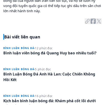
bóng đá của người dân Iran vẫn sôi sục, và họ sẽ luôn hy
vọng đội tuyển quốc gia có thể tiếp tục ghi dấu trên sân chơi
lớn nhất hành tinh này.
Bài viết liên quan
12 phút đọc
BÌNH LUẬN BÓNG ĐÁ
Bình luận viên bóng đá Quang Huy bao nhiêu tuổi?
5 phút đọc
BÌNH LUẬN BÓNG ĐÁ
Bình Luận Bóng Đá Anh Hà Lan: Cuộc Chiến Không
Hồi Kết
16 phút đọc
BÌNH LUẬN BÓNG ĐÁ
Kịch bản bình luận bóng đá: Khám phá cốt lõi dưới