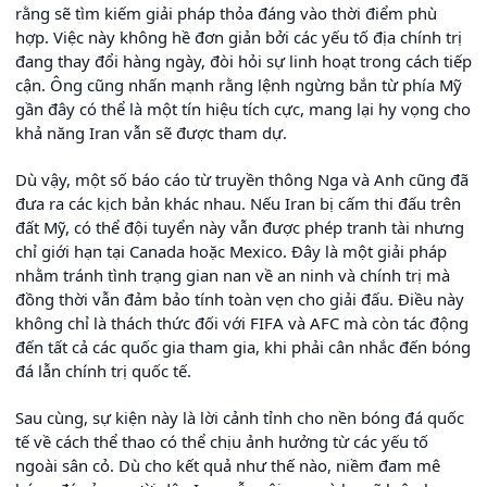
rằng sẽ tìm kiếm giải pháp thỏa đáng vào thời điểm phù
hợp. Việc này không hề đơn giản bởi các yếu tố địa chính trị
đang thay đổi hàng ngày, đòi hỏi sự linh hoạt trong cách tiếp
cận. Ông cũng nhấn mạnh rằng lệnh ngừng bắn từ phía Mỹ
gần đây có thể là một tín hiệu tích cực, mang lại hy vọng cho
khả năng Iran vẫn sẽ được tham dự.
Dù vậy, một số báo cáo từ truyền thông Nga và Anh cũng đã
đưa ra các kịch bản khác nhau. Nếu Iran bị cấm thi đấu trên
đất Mỹ, có thể đội tuyển này vẫn được phép tranh tài nhưng
chỉ giới hạn tại Canada hoặc Mexico. Đây là một giải pháp
nhằm tránh tình trạng gian nan về an ninh và chính trị mà
đồng thời vẫn đảm bảo tính toàn vẹn cho giải đấu. Điều này
không chỉ là thách thức đối với FIFA và AFC mà còn tác động
đến tất cả các quốc gia tham gia, khi phải cân nhắc đến bóng
đá lẫn chính trị quốc tế.
Sau cùng, sự kiện này là lời cảnh tỉnh cho nền bóng đá quốc
tế về cách thể thao có thể chịu ảnh hưởng từ các yếu tố
ngoài sân cỏ. Dù cho kết quả như thế nào, niềm đam mê