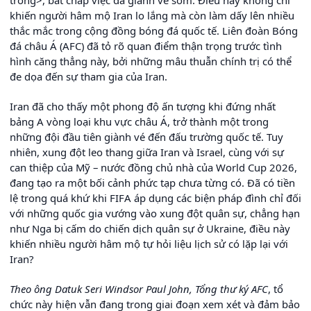
trong>, bất chấp việc đã giành vé sớm. Điều này không chỉ
khiến người hâm mộ Iran lo lắng mà còn làm dấy lên nhiều
thắc mắc trong cộng đồng bóng đá quốc tế. Liên đoàn Bóng
đá châu Á (AFC) đã tỏ rõ quan điểm thận trọng trước tình
hình căng thẳng này, bởi những mâu thuẫn chính trị có thể
đe dọa đến sự tham gia của Iran.
Iran đã cho thấy một phong độ ấn tượng khi đứng nhất
bảng A vòng loại khu vực châu Á, trở thành một trong
những đội đầu tiên giành vé đến đấu trường quốc tế. Tuy
nhiên, xung đột leo thang giữa Iran và Israel, cùng với sự
can thiệp của Mỹ – nước đồng chủ nhà của World Cup 2026,
đang tạo ra một bối cảnh phức tạp chưa từng có. Đã có tiền
lệ trong quá khứ khi FIFA áp dụng các biện pháp đình chỉ đối
với những quốc gia vướng vào xung đột quân sự, chẳng hạn
như Nga bị cấm do chiến dịch quân sự ở Ukraine, điều này
khiến nhiều người hâm mộ tự hỏi liệu lịch sử có lặp lại với
Iran?
Theo ông Datuk Seri Windsor Paul John, Tổng thư ký AFC
, tổ
chức này hiện vẫn đang trong giai đoạn xem xét và đảm bảo