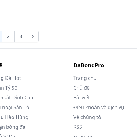
2
3
ề
DaBongPro
ng Đá Hot
Trang chủ
n Tỷ Số
Chủ đề
Thuật Đỉnh Cao
Bài viết
Thoại Sân Cỏ
Điều khoản và dịch vụ
ầu Hào Hùng
Về chúng tôi
uận bóng đá
RSS
 Vĩ Đại
Sitemap