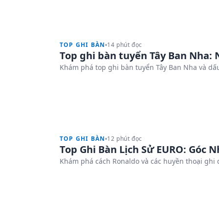
TOP GHI BÀN
14 phút đọc
Top ghi bàn tuyển Tây Ban Nha: 
Khám phá top ghi bàn tuyển Tây Ban Nha và dấu ấ
TOP GHI BÀN
12 phút đọc
Top Ghi Bàn Lịch Sử EURO: Góc N
Khám phá cách Ronaldo và các huyền thoại ghi 