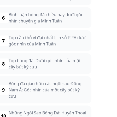
Bình luận bóng đá chiều nay dưới góc
6
nhìn chuyên gia Minh Tuấn
Top cầu thủ vĩ đại nhất lịch sử FIFA dưới
7
góc nhìn của Minh Tuấn
Top bóng đá: Dưới góc nhìn của một
8
cây bút kỳ cựu
Bóng đá giao hữu các ngôi sao Đông
9
Nam Á: Góc nhìn của một cây bút kỳ
cựu
Những Ngôi Sao Bóng Đá: Huyền Thoại
10