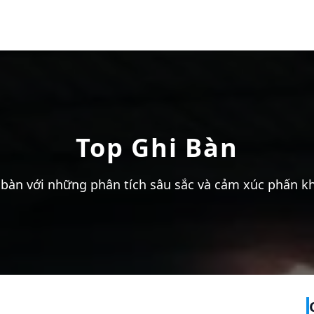
Top Ghi Bàn
bàn với những phân tích sâu sắc và cảm xúc phấn kh