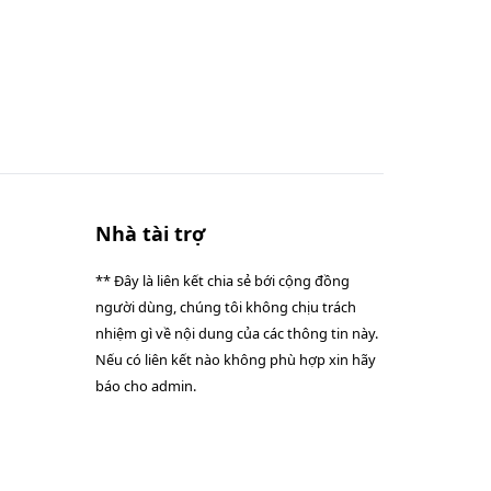
Nhà tài trợ
** Đây là liên kết chia sẻ bới cộng đồng
người dùng, chúng tôi không chịu trách
nhiệm gì về nội dung của các thông tin này.
Nếu có liên kết nào không phù hợp xin hãy
báo cho admin.