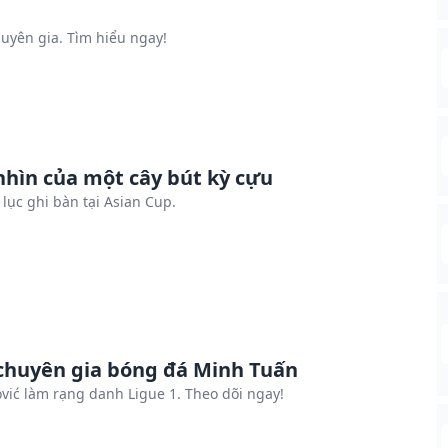
uyên gia. Tìm hiểu ngay!
nhìn của một cây bút kỳ cựu
lục ghi bàn tại Asian Cup.
 chuyên gia bóng đá Minh Tuấn
vić làm rạng danh Ligue 1. Theo dõi ngay!