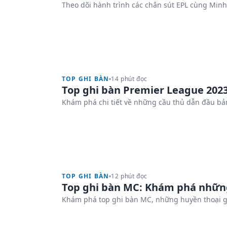
Theo dõi hành trình các chân sút EPL cùng Minh
TOP GHI BÀN
14 phút đọc
Top ghi bàn Premier League 2023
Khám phá chi tiết về những cầu thủ dẫn đầu bả
TOP GHI BÀN
12 phút đọc
Top ghi bàn MC: Khám phá những
Khám phá top ghi bàn MC, những huyền thoại gh