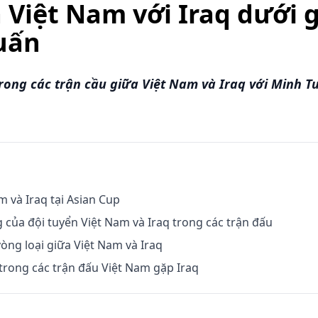
 Việt Nam với Iraq dưới 
uấn
rong các trận cầu giữa Việt Nam và Iraq với Minh T
m và Iraq tại Asian Cup
 của đội tuyển Việt Nam và Iraq trong các trận đấu
vòng loại giữa Việt Nam và Iraq
 trong các trận đấu Việt Nam gặp Iraq