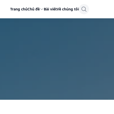
Trang chủ
Chủ đề
Bài viết
Về chúng tôi