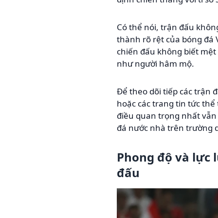
Có thể nói, trận đấu khô
thành rõ rệt của bóng đá 
chiến đấu không biết mệt
như người hâm mộ.
Để theo dõi tiếp các trận 
hoặc các trang tin tức th
điều quan trọng nhất vẫn 
đá nước nhà trên trường q
Phong độ và lực 
đấu