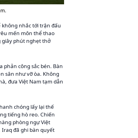
am.
ể không nhắc tới trận đấu
i yêu mến môn thể thao
 giây phút nghẹt thở
ha phản công sắc bén. Bàn
ên sân như vỡ òa. Không
 nhà, đưa Việt Nam tạm dẫn
nhanh chóng lấy lại thế
àng tiếng hò reo. Chiến
p hàng phòng ngự Việt
 Iraq đã ghi bàn quyết