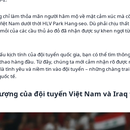
ng chỉ làm thỏa mãn người hâm mộ về mặt cảm xúc mà cò
Việt Nam dưới thời HLV Park Hang-seo. Dù phải chịu thất
 mỏi của các cầu thủ áo đỏ đã nhận được sự khen ngợi t
đấu kịch tính của đội tuyển quốc gia, bạn có thể tìm thông
ể thao hàng đầu. Từ đây, chúng ta mới cảm nhận rõ được 
là tình yêu và niềm tin vào đội tuyển – những chàng tr
uốc tế.
lượng của đội tuyển Việt Nam và Iraq 