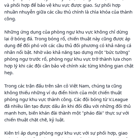
và phối hợp để bảo vệ khu vực được giao. Sự phối hợp
nhuần nhuyễn giữa các cầu thủ chính là chìa khóa của thành
công.
Những ứng dụng của phòng ngự khu vực không chỉ dừng
lại ở bóng đá. Trong bóng rổ, chiến thuật này cũng được áp
dụng để đối phó với các cầu thủ đối phương có khả năng cá
nhân nổi bật. Nhờ vào khả năng tạo dựng một "bức tường"
phòng ngự trước rổ, phòng ngự khu vực trở thành lựa chọn
hợp lý khi các đội cần bảo vệ chính xác từng không gian chật
hẹp.
Trong các trận đấu trên sân cỏ Việt Nam, chúng ta cũng
không thiếu những ví dụ điển hình của một chiến thuật
phòng ngự khu vực thành công. Các đội bóng từ V.League
đã nhiều lần tạo được dấu ấn khi đối đầu với những đối thủ
mạnh hơn, biến khán đài thành một "pháo đài" thực sự với
chiến thuật chặt chẽ, kỷ luật.
Kiên trì áp dụng phòng ngự khu vực với sự phối hợp, giao