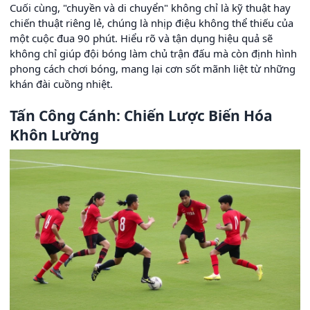
Cuối cùng, "chuyền và di chuyển" không chỉ là kỹ thuật hay
chiến thuật riêng lẻ, chúng là nhịp điệu không thể thiếu của
một cuộc đua 90 phút. Hiểu rõ và tận dụng hiệu quả sẽ
không chỉ giúp đội bóng làm chủ trận đấu mà còn định hình
phong cách chơi bóng, mang lại cơn sốt mãnh liệt từ những
khán đài cuồng nhiệt.
Tấn Công Cánh: Chiến Lược Biến Hóa
Khôn Lường