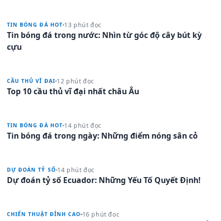
13 phút đọc
TIN BÓNG ĐÁ HOT
Tin bóng đá trong nước: Nhìn từ góc độ cây bút kỳ
cựu
12 phút đọc
CẦU THỦ VĨ ĐẠI
Top 10 cầu thủ vĩ đại nhất châu Âu
14 phút đọc
TIN BÓNG ĐÁ HOT
Tin bóng đá trong ngày: Những điểm nóng sân cỏ
14 phút đọc
DỰ ĐOÁN TỶ SỐ
Dự đoán tỷ số Ecuador: Những Yếu Tố Quyết Định!
16 phút đọc
CHIẾN THUẬT ĐỈNH CAO