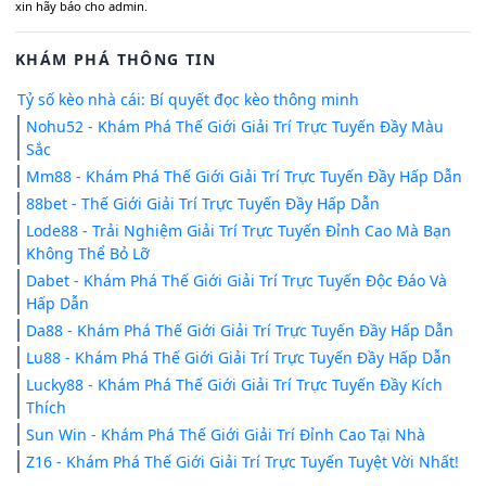
xin hãy báo cho admin.
KHÁM PHÁ THÔNG TIN
Tỷ số kèo nhà cái: Bí quyết đọc kèo thông minh
Nohu52 - Khám Phá Thế Giới Giải Trí Trực Tuyến Đầy Màu
Sắc
Mm88 - Khám Phá Thế Giới Giải Trí Trực Tuyến Đầy Hấp Dẫn
88bet - Thế Giới Giải Trí Trực Tuyến Đầy Hấp Dẫn
Lode88 - Trải Nghiệm Giải Trí Trực Tuyến Đỉnh Cao Mà Bạn
Không Thể Bỏ Lỡ
Dabet - Khám Phá Thế Giới Giải Trí Trực Tuyến Độc Đáo Và
Hấp Dẫn
Da88 - Khám Phá Thế Giới Giải Trí Trực Tuyến Đầy Hấp Dẫn
Lu88 - Khám Phá Thế Giới Giải Trí Trực Tuyến Đầy Hấp Dẫn
Lucky88 - Khám Phá Thế Giới Giải Trí Trực Tuyến Đầy Kích
Thích
Sun Win - Khám Phá Thế Giới Giải Trí Đỉnh Cao Tại Nhà
Z16 - Khám Phá Thế Giới Giải Trí Trực Tuyến Tuyệt Vời Nhất!