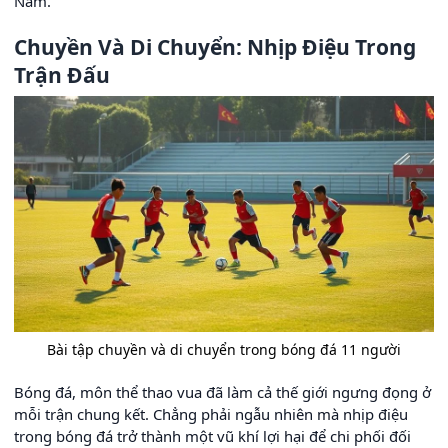
Nam.
Chuyền Và Di Chuyển: Nhịp Điệu Trong
Trận Đấu
Bài tập chuyền và di chuyển trong bóng đá 11 người
Bóng đá, môn thể thao vua đã làm cả thế giới ngưng đọng ở
mỗi trận chung kết. Chẳng phải ngẫu nhiên mà nhịp điệu
trong bóng đá trở thành một vũ khí lợi hại để chi phối đối