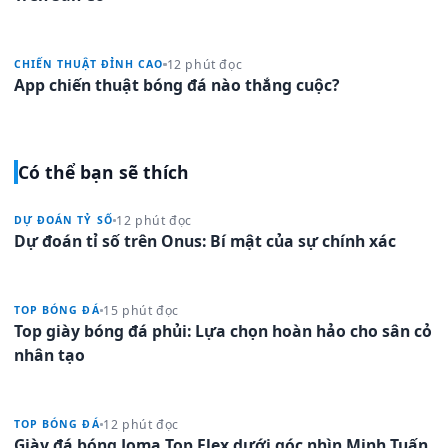
12 phút đọc
CHIẾN THUẬT ĐỈNH CAO
App chiến thuật bóng đá nào thắng cuộc?
Có thể bạn sẽ thích
12 phút đọc
DỰ ĐOÁN TỶ SỐ
Dự đoán tỉ số trên Onus: Bí mật của sự chính xác
15 phút đọc
TOP BÓNG ĐÁ
Top giày bóng đá phủi: Lựa chọn hoàn hảo cho sân cỏ
nhân tạo
12 phút đọc
TOP BÓNG ĐÁ
Giày đá bóng Joma Top Flex dưới góc nhìn Minh Tuấn