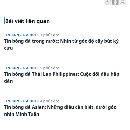
Bài viết liên quan
13 phút đọc
TIN BÓNG ĐÁ HOT
Tin bóng đá trong nước: Nhìn từ góc độ cây bút kỳ
cựu
11 phút đọc
TIN BÓNG ĐÁ HOT
Tin bóng đá Thái Lan Philippines: Cuộc đối đầu hấp
dẫn
14 phút đọc
TIN BÓNG ĐÁ HOT
Tin bóng đá Asian: Những điều cần biết, dưới góc
nhìn Minh Tuấn