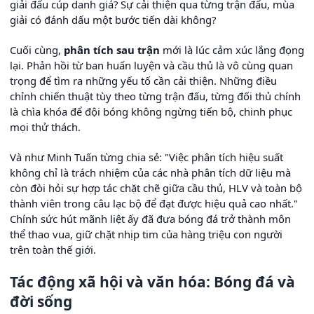
giải đấu cúp danh giá? Sự cải thiện qua từng trận đấu, mùa
giải có đánh dấu một bước tiến dài không?
Cuối cùng,
phân tích sau trận
mới là lúc cảm xúc lắng đọng
lại. Phản hồi từ ban huấn luyện và cầu thủ là vô cùng quan
trọng để tìm ra những yếu tố cần cải thiện. Những điều
chỉnh chiến thuật tùy theo từng trận đấu, từng đối thủ chính
là chìa khóa để đội bóng không ngừng tiến bộ, chinh phục
mọi thử thách.
Và như Minh Tuấn từng chia sẻ: "Việc phân tích hiệu suất
không chỉ là trách nhiệm của các nhà phân tích dữ liệu mà
còn đòi hỏi sự hợp tác chặt chẽ giữa cầu thủ, HLV và toàn bộ
thành viên trong câu lạc bộ để đạt được hiệu quả cao nhất."
Chính sức hút mãnh liệt ấy đã đưa bóng đá trở thành môn
thể thao vua, giữ chặt nhịp tim của hàng triệu con người
trên toàn thế giới.
Tác động xã hội và văn hóa: Bóng đá và
đời sống