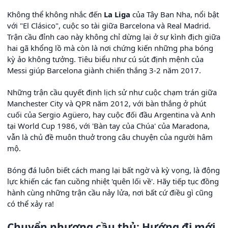
Không thể không nhắc đến
La Liga
của Tây Ban Nha, nổi bật
với "El Clásico", cuộc so tài giữa Barcelona và Real Madrid.
Trận cầu đỉnh cao này không chỉ dừng lại ở sự kình địch giữa
hai gã khổng lồ mà còn là nơi chứng kiến những pha bóng
kỳ ảo không tưởng. Tiêu biểu như cú sút định mệnh của
Messi giúp Barcelona giành chiến thắng 3-2 năm 2017.
Những trận cầu quyết định lịch sử như cuộc chạm trán giữa
Manchester City và QPR năm 2012, với bàn thắng ở phút
cuối của Sergio Agüero, hay cuộc đối đầu Argentina và Anh
tại World Cup 1986, với 'Bàn tay của Chúa' của Maradona,
vẫn là chủ đề muôn thuở trong câu chuyện của người hâm
mộ.
Bóng đá luôn biết cách mang lại bất ngờ và kỳ vọng, là động
lực khiến các fan cuồng nhiệt 'quên lối về'. Hãy tiếp tục đồng
hành cùng những trận cầu nảy lửa, nơi bất cứ điều gì cũng
có thể xảy ra!
Chuyển nhượng cầu thủ: Hướng đi mới