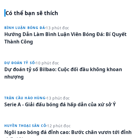
Có thể bạn sẽ thích
13 phút đọc
BÌNH LUẬN BÓNG ĐÁ
Hướng Dẫn Làm Bình Luận Viên Bóng Đá: Bí Quyết
Thành Công
10 phút đọc
DỰ ĐOÁN TỶ SỐ
Dự đoán tỷ số Bilbao: Cuộc đối đầu không khoan
nhượng
13 phút đọc
TRẬN CẦU HÀO HÙNG
Serie A - Giải đấu bóng đá hấp dẫn của xứ sở Ý
12 phút đọc
HUYỀN THOẠI SÂN CỎ
Ngôi sao bóng đá đỉnh cao: Bước chân vươn tới đỉnh