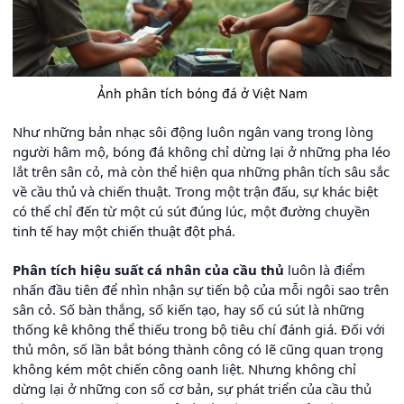
Ảnh phân tích bóng đá ở Việt Nam
Như những bản nhạc sôi động luôn ngân vang trong lòng
người hâm mộ, bóng đá không chỉ dừng lại ở những pha léo
lắt trên sân cỏ, mà còn thể hiện qua những phân tích sâu sắc
về cầu thủ và chiến thuật. Trong một trận đấu, sự khác biệt
có thể chỉ đến từ một cú sút đúng lúc, một đường chuyền
tinh tế hay một chiến thuật đột phá.
Phân tích hiệu suất cá nhân của cầu thủ
luôn là điểm
nhấn đầu tiên để nhìn nhận sự tiến bộ của mỗi ngôi sao trên
sân cỏ. Số bàn thắng, số kiến tạo, hay số cú sút là những
thống kê không thể thiếu trong bộ tiêu chí đánh giá. Đối với
thủ môn, số lần bắt bóng thành công có lẽ cũng quan trọng
không kém một chiến công oanh liệt. Nhưng không chỉ
dừng lại ở những con số cơ bản, sự phát triển của cầu thủ