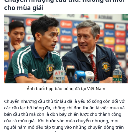
cho mùa giải
Ảnh buổi họp báo bóng đá tại Việt Nam
Chuyển nhượng cầu thủ từ lâu đã là yếu tố sống còn đối với
các câu lạc bộ bóng đá, không chỉ đơn thuần là việc mua và
bán cầu thủ mà còn là đòn bẩy chiến lược cho thành công
của cả mùa giải. Khi bước vào mùa chuyển nhượng, mọi
người hâm mộ đều tập trung vào những chuyển động trên