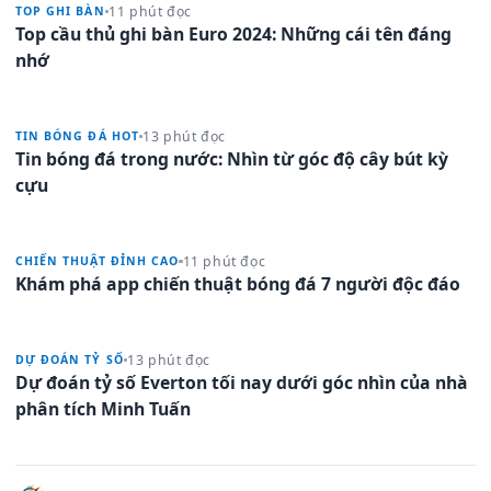
11 phút đọc
TOP GHI BÀN
Top cầu thủ ghi bàn Euro 2024: Những cái tên đáng
nhớ
13 phút đọc
TIN BÓNG ĐÁ HOT
Tin bóng đá trong nước: Nhìn từ góc độ cây bút kỳ
cựu
11 phút đọc
CHIẾN THUẬT ĐỈNH CAO
Khám phá app chiến thuật bóng đá 7 người độc đáo
13 phút đọc
DỰ ĐOÁN TỶ SỐ
Dự đoán tỷ số Everton tối nay dưới góc nhìn của nhà
phân tích Minh Tuấn