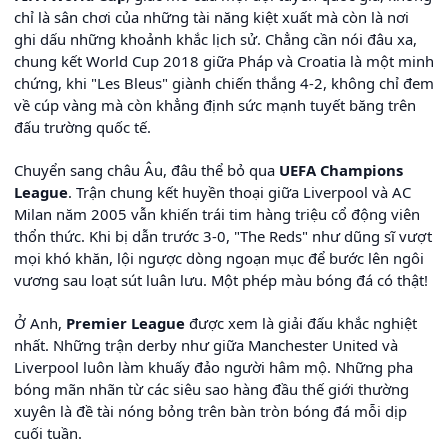
chỉ là sân chơi của những tài năng kiệt xuất mà còn là nơi
ghi dấu những khoảnh khắc lịch sử. Chẳng cần nói đâu xa,
chung kết World Cup 2018 giữa Pháp và Croatia là một minh
chứng, khi "Les Bleus" giành chiến thắng 4-2, không chỉ đem
về cúp vàng mà còn khẳng định sức mạnh tuyết băng trên
đấu trường quốc tế.
Chuyển sang châu Âu, đâu thể bỏ qua
UEFA Champions
League
. Trận chung kết huyền thoại giữa Liverpool và AC
Milan năm 2005 vẫn khiến trái tim hàng triệu cổ động viên
thổn thức. Khi bị dẫn trước 3-0, "The Reds" như dũng sĩ vượt
mọi khó khăn, lội ngược dòng ngoạn mục để bước lên ngôi
vương sau loạt sút luân lưu. Một phép màu bóng đá có thật!
Ở Anh,
Premier League
được xem là giải đấu khắc nghiệt
nhất. Những trận derby như giữa Manchester United và
Liverpool luôn làm khuấy đảo người hâm mộ. Những pha
bóng mãn nhãn từ các siêu sao hàng đầu thế giới thường
xuyên là đề tài nóng bỏng trên bàn tròn bóng đá mỗi dịp
cuối tuần.