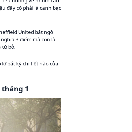
mắt đều hướng về nhóm cầu
iệu đây có phải là canh bạc
heffield United bất ngờ
 nghĩa 3 điểm mà còn là
 từ bỏ.
lỡ bất kỳ chi tiết nào của
 tháng 1