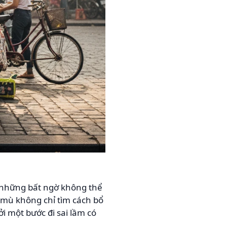
 những bất ngờ không thể
 mù không chỉ tìm cách bổ
i một bước đi sai lầm có