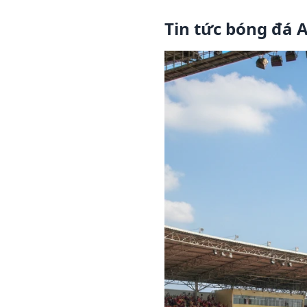
Tin tức bóng đá 