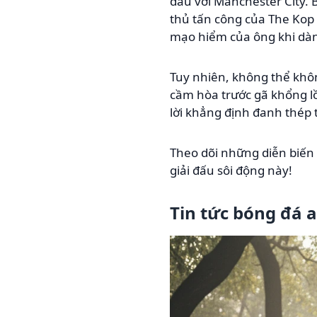
đầu với Manchester City.
thủ tấn công của The Kop v
mạo hiểm của ông khi d
Tuy nhiên, không thể khôn
cầm hòa trước gã khổng lồ
lời khẳng định đanh thép t
Theo dõi những diễn biến
giải đấu sôi động này!
Tin tức bóng đá 