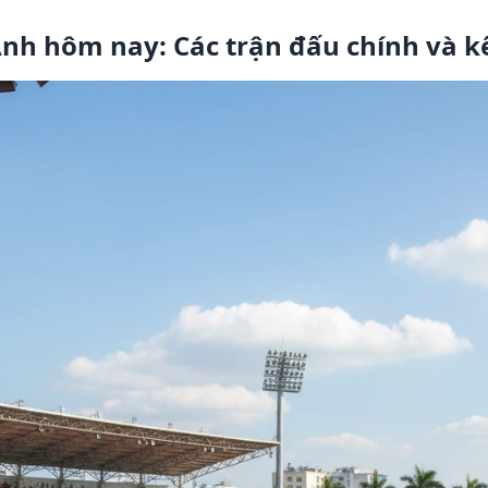
Anh hôm nay: Các trận đấu chính và k