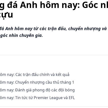
ng đá Anh hôm nay: Góc n
cựu
đá Anh hôm nay từ các trận đấu, chuyển nhượng và 
góc nhìn chuyên gia.
ôm nay: Các trận đấu chính và kết quả
hôm nay: Chuyển nhượng cầu thủ tháng 1
hôm nay: Đánh giá phong độ các đội bóng
ôm nay: Tin tức từ Premier League và EFL