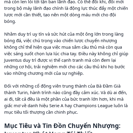
mà còn len lỏi tới tận ban lãnh đạo. Có thể đôi khi, đổi mới
trong bộ máy lãnh đạo chính là động lực thúc đẩy một chiến
lược mới cần thiết, tạo nên một dòng máu mới cho đội
bóng.
Nhằm duy trì uy tín và sức hút của một ông lớn trong làng
bóng đá, việc chú trọng vào chiến lược chuyển nhượng
không chỉ thể hiện qua việc mua sắm cầu thủ mà còn qua
việc sáng suốt chọn lựa lúc chia tay. Điều này không chỉ giúp
Juventus duy trì được vị thế cạnh tranh mà còn đem lại
những cơ hội, trải nghiệm mới cho các cầu thủ khi họ bước
vào những chương mới của sự nghiệp.
Đối với những cổ động viên trung thành của Bà Đầm Già
thành Turin, hành trình nào cũng đầy cảm xúc. Và dù ai đến,
ai đi, tất cả đều là một phần của bức tranh lớn hơn, khi mà
giấc mơ về danh hiệu Serie A hay Champions League luôn là
mục tiêu tối thượng cần chinh phục.
Mục Tiêu và Tin Đồn Chuyển Nhượng: