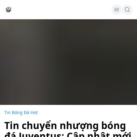
Tin Bóng Đá Hot
Tin chuyển nhượng bóng
đá Juventus: Cập nhật mới