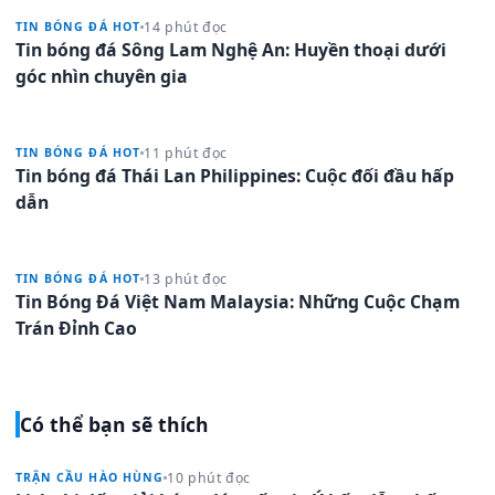
14 phút đọc
TIN BÓNG ĐÁ HOT
Tin bóng đá Sông Lam Nghệ An: Huyền thoại dưới
góc nhìn chuyên gia
11 phút đọc
TIN BÓNG ĐÁ HOT
Tin bóng đá Thái Lan Philippines: Cuộc đối đầu hấp
dẫn
13 phút đọc
TIN BÓNG ĐÁ HOT
Tin Bóng Đá Việt Nam Malaysia: Những Cuộc Chạm
Trán Đỉnh Cao
Có thể bạn sẽ thích
10 phút đọc
TRẬN CẦU HÀO HÙNG