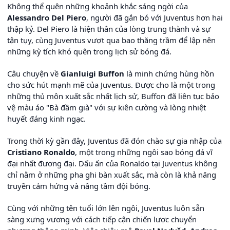
Không thể quên những khoảnh khắc sáng ngời của
Alessandro Del Piero
, người đã gắn bó với Juventus hơn hai
thập kỷ. Del Piero là hiện thân của lòng trung thành và sự
tận tụy, cùng Juventus vượt qua bao thăng trầm để lập nên
những kỳ tích khó quên trong lịch sử bóng đá.
Câu chuyện về
Gianluigi Buffon
là minh chứng hùng hồn
cho sức hút mạnh mẽ của Juventus. Được cho là một trong
những thủ môn xuất sắc nhất lịch sử, Buffon đã liên tục bảo
vệ màu áo "Bà đầm già" với sự kiên cường và lòng nhiệt
huyết đáng kinh ngạc.
Trong thời kỳ gần đây, Juventus đã đón chào sự gia nhập của
Cristiano Ronaldo
, một trong những ngôi sao bóng đá vĩ
đại nhất đương đại. Dấu ấn của Ronaldo tại Juventus không
chỉ nằm ở những pha ghi bàn xuất sắc, mà còn là khả năng
truyền cảm hứng và nâng tầm đội bóng.
Cùng với những tên tuổi lớn lên ngôi, Juventus luôn sẵn
sàng xưng vương với cách tiếp cận chiến lược chuyển