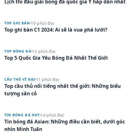
Lịch thi đấu giải bóng đá quốc gia Ý hấp dẫn nhất
10 phút đọc
TOP GHI BÀN
Top ghi bàn C1 2024: Ai sẽ là vua phá lưới?
12 phút đọc
TOP BÓNG ĐÁ
Top 5 Quốc Gia Yêu Bóng Đá Nhất Thế Giới
11 phút đọc
CẦU THỦ VĨ ĐẠI
Top cầu thủ nổi tiếng nhất thế giới: Những biểu
tượng sân cỏ
14 phút đọc
TIN BÓNG ĐÁ HOT
Tin bóng đá Asian: Những điều cần biết, dưới góc
nhìn Minh Tuấn