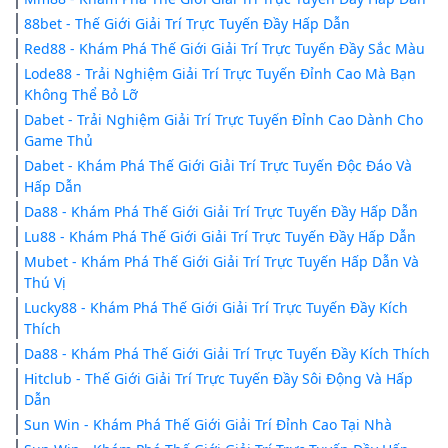
88bet - Thế Giới Giải Trí Trực Tuyến Đầy Hấp Dẫn
Red88 - Khám Phá Thế Giới Giải Trí Trực Tuyến Đầy Sắc Màu
Lode88 - Trải Nghiệm Giải Trí Trực Tuyến Đỉnh Cao Mà Bạn
Không Thể Bỏ Lỡ
Dabet - Trải Nghiệm Giải Trí Trực Tuyến Đỉnh Cao Dành Cho
Game Thủ
Dabet - Khám Phá Thế Giới Giải Trí Trực Tuyến Độc Đáo Và
Hấp Dẫn
Da88 - Khám Phá Thế Giới Giải Trí Trực Tuyến Đầy Hấp Dẫn
Lu88 - Khám Phá Thế Giới Giải Trí Trực Tuyến Đầy Hấp Dẫn
Mubet - Khám Phá Thế Giới Giải Trí Trực Tuyến Hấp Dẫn Và
Thú Vị
Lucky88 - Khám Phá Thế Giới Giải Trí Trực Tuyến Đầy Kích
Thích
Da88 - Khám Phá Thế Giới Giải Trí Trực Tuyến Đầy Kích Thích
Hitclub - Thế Giới Giải Trí Trực Tuyến Đầy Sôi Động Và Hấp
Dẫn
Sun Win - Khám Phá Thế Giới Giải Trí Đỉnh Cao Tại Nhà