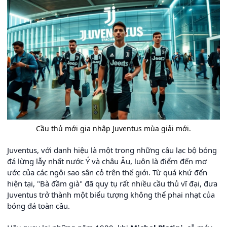
Cầu thủ mới gia nhập Juventus mùa giải mới.
Juventus, với danh hiệu là một trong những câu lạc bộ bóng
đá lừng lẫy nhất nước Ý và châu Âu, luôn là điểm đến mơ
ước của các ngôi sao sân cỏ trên thế giới. Từ quá khứ đến
hiện tại, "Bà đầm già" đã quy tụ rất nhiều cầu thủ vĩ đại, đưa
Juventus trở thành một biểu tượng không thể phai nhạt của
bóng đá toàn cầu.