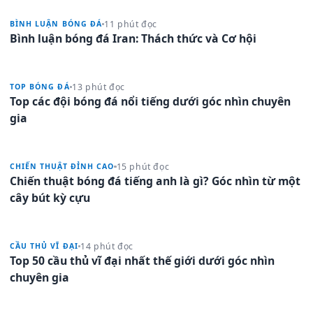
11 phút đọc
BÌNH LUẬN BÓNG ĐÁ
Bình luận bóng đá Iran: Thách thức và Cơ hội
13 phút đọc
TOP BÓNG ĐÁ
Top các đội bóng đá nổi tiếng dưới góc nhìn chuyên
gia
15 phút đọc
CHIẾN THUẬT ĐỈNH CAO
Chiến thuật bóng đá tiếng anh là gì? Góc nhìn từ một
cây bút kỳ cựu
14 phút đọc
CẦU THỦ VĨ ĐẠI
Top 50 cầu thủ vĩ đại nhất thế giới dưới góc nhìn
chuyên gia