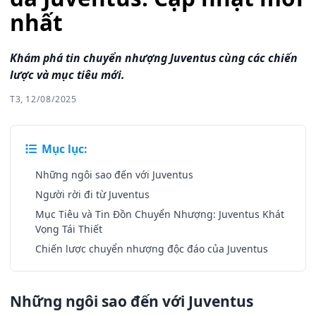
nhất
Khám phá tin chuyển nhượng Juventus cùng các chiến
lược và mục tiêu mới.
T3, 12/08/2025
Mục lục:
Những ngôi sao đến với Juventus
Người rời đi từ Juventus
Mục Tiêu và Tin Đồn Chuyển Nhượng: Juventus Khát
Vọng Tái Thiết
Chiến lược chuyển nhượng độc đáo của Juventus
Những ngôi sao đến với Juventus