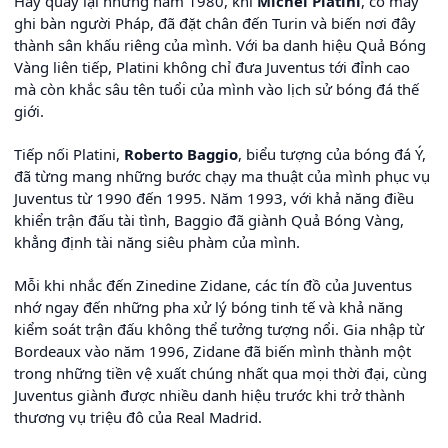
Hãy quay lại những năm 1980, khi
Michel Platini
, cỗ máy
ghi bàn người Pháp, đã đặt chân đến Turin và biến nơi đây
thành sân khấu riêng của mình. Với ba danh hiệu Quả Bóng
Vàng liên tiếp, Platini không chỉ đưa Juventus tới đỉnh cao
mà còn khắc sâu tên tuổi của mình vào lịch sử bóng đá thế
giới.
Tiếp nối Platini,
Roberto Baggio
, biểu tượng của bóng đá Ý,
đã từng mang những bước chạy ma thuật của mình phục vụ
Juventus từ 1990 đến 1995. Năm 1993, với khả năng điều
khiển trận đấu tài tình, Baggio đã giành Quả Bóng Vàng,
khẳng định tài năng siêu phàm của mình.
Mỗi khi nhắc đến Zinedine Zidane, các tín đồ của Juventus
nhớ ngay đến những pha xử lý bóng tinh tế và khả năng
kiểm soát trận đấu không thể tưởng tượng nổi. Gia nhập từ
Bordeaux vào năm 1996, Zidane đã biến mình thành một
trong những tiền vệ xuất chúng nhất qua mọi thời đại, cùng
Juventus giành được nhiều danh hiệu trước khi trở thành
thương vụ triệu đô của Real Madrid.