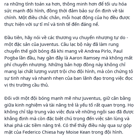
ra những tính toán xa hơn, thông minh hơn để tối ưu hóa
sức mạnh đội hình, đồng thời đảm bảo sự ổn định về tài
chính. Một điều chắc chắn, mỗi hoạt động của họ đều được
thực hiện với sự tỉ mỉ và tinh tế đến đáng nể.
Đầu tiên, hãy nói về các thương vụ chuyển nhượng tự do -
một đặc sản của Juventus. Câu lạc bộ này đã làm rung
chuyển thế giới bóng đá khi mang về Andrea Pirlo, Paul
Pogba lần đầu, hay gần đây là Aaron Ramsey mà không mất
phí chuyển nhượng. Những bản hợp đồng này không chỉ
mang lại chất lượng vượt trội cho đội hình, mà còn chứng tỏ
sự tinh nhạy và nhanh nhẹn của ban lãnh đạo trong việc đọc
vị thị trường cầu thủ.
Đối với một đội bóng mạnh mẽ như Juventus, giữ cân bằng
giữa kinh nghiệm và tài năng trẻ là yếu tố rất quan trọng. Họ
không chỉ tập trung vào việc đưa về những ngôi sao đã được
khẳng định mà còn đặc biệt chú trọng đến việc săn lùng và
khai phá các tiềm năng trẻ. Có thể thấy điều này qua sự góp
mặt của Federico Chiesa hay Moise Kean trong đội hình.