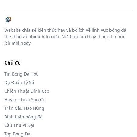
Website chia sẻ kiến thức hay và bổ ích về lĩnh vực bóng đá,
thế thao và nhiều hơn nữa. Nơi bạn tìm thấy thông tin hữu
ích mỗi ngày.
Chủ đề
Tin Bóng Đá Hot
Dự Đoán Tỷ Số
Chiến Thuật Đỉnh Cao
Huyền Thoại Sân Cỏ
Trận Cầu Hào Hùng
Bình luận bóng đá
Cầu Thủ Vĩ Đại
Top Bóng Đá