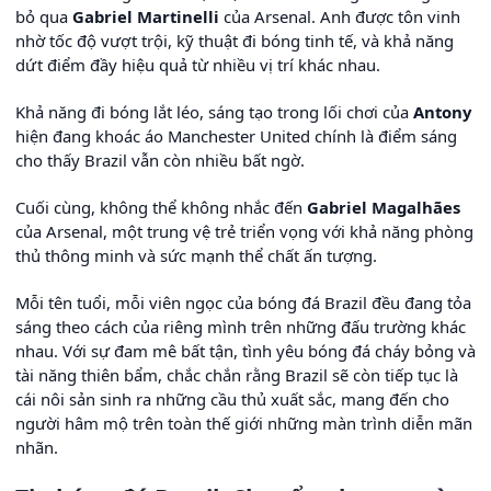
bỏ qua
Gabriel Martinelli
của Arsenal. Anh được tôn vinh
nhờ tốc độ vượt trội, kỹ thuật đi bóng tinh tế, và khả năng
dứt điểm đầy hiệu quả từ nhiều vị trí khác nhau.
Khả năng đi bóng lắt léo, sáng tạo trong lối chơi của
Antony
hiện đang khoác áo Manchester United chính là điểm sáng
cho thấy Brazil vẫn còn nhiều bất ngờ.
Cuối cùng, không thể không nhắc đến
Gabriel Magalhães
của Arsenal, một trung vệ trẻ triển vọng với khả năng phòng
thủ thông minh và sức mạnh thể chất ấn tượng.
Mỗi tên tuổi, mỗi viên ngọc của bóng đá Brazil đều đang tỏa
sáng theo cách của riêng mình trên những đấu trường khác
nhau. Với sự đam mê bất tận, tình yêu bóng đá cháy bỏng và
tài năng thiên bẩm, chắc chắn rằng Brazil sẽ còn tiếp tục là
cái nôi sản sinh ra những cầu thủ xuất sắc, mang đến cho
người hâm mộ trên toàn thế giới những màn trình diễn mãn
nhãn.