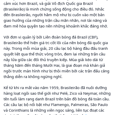
cảm xúc hơn Brazil, và giải Vô địch Quốc gia Brazil
(Brasileirão) là minh chứng sống động cho điều đó. Nhắc
đến Brasileirão, người hâm mộ như bị cuốn vào một bản
giao hưởng của những trận cầu mãn nhãn, nơi tài năng và
đam mê hòa quyện tạo nên những khoảnh khắc đáng nhớ.
Với đơn vị quản lý bởi Liên đoàn bóng đá Brazil (CBF),
Brasileirão thể hiện giá trị cốt lõi của nền bóng đá quốc gia
này. Trong mỗi mùa giải, 20 câu lạc bộ hàng đầu đấu tranh
quyết liệt qua thể thức vòng tròn, đem lại những trận cầu
nảy lửa giữa các đối thủ truyền kiếp. Mùa giải kéo dài từ
tháng Năm đến tháng Mười Hai, là giai đoạn mà khán giả
ngồi trước màn hình như bị thôi miên bởi các trận đấu căng
thẳng diễn ra không ngừng nghỉ.
Kể từ khi ra mắt vào năm 1959, Brasileirão đã nuôi dưỡng
hàng loạt ngôi sao thế giới như Pelé, Zico và Neymar, những
tên tuổi làm rạng danh Brazil trên bản đồ bóng đá toàn cầu.
Các câu lạc bộ nổi bật như Flamengo, Palmeiras, São Paulo
và Corinthians là những viên ngọc sáng, liên tục đoạt các