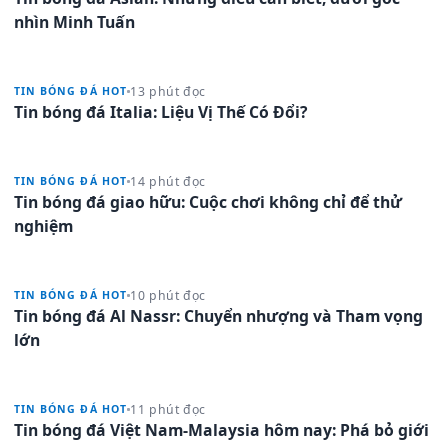
nhìn Minh Tuấn
13 phút đọc
TIN BÓNG ĐÁ HOT
Tin bóng đá Italia: Liệu Vị Thế Có Đổi?
14 phút đọc
TIN BÓNG ĐÁ HOT
Tin bóng đá giao hữu: Cuộc chơi không chỉ để thử
nghiệm
10 phút đọc
TIN BÓNG ĐÁ HOT
Tin bóng đá Al Nassr: Chuyển nhượng và Tham vọng
lớn
11 phút đọc
TIN BÓNG ĐÁ HOT
Tin bóng đá Việt Nam-Malaysia hôm nay: Phá bỏ giới