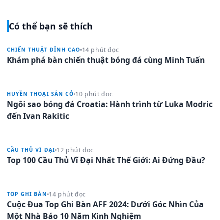
Có thể bạn sẽ thích
14 phút đọc
CHIẾN THUẬT ĐỈNH CAO
Khám phá bàn chiến thuật bóng đá cùng Minh Tuấn
10 phút đọc
HUYỀN THOẠI SÂN CỎ
Ngôi sao bóng đá Croatia: Hành trình từ Luka Modric
đến Ivan Rakitic
12 phút đọc
CẦU THỦ VĨ ĐẠI
Top 100 Cầu Thủ Vĩ Đại Nhất Thế Giới: Ai Đứng Đầu?
14 phút đọc
TOP GHI BÀN
Cuộc Đua Top Ghi Bàn AFF 2024: Dưới Góc Nhìn Của
Một Nhà Báo 10 Năm Kinh Nghiệm