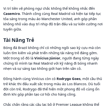
Vị trí tiền vệ phòng ngự chắc không thể không nhắc đến
Casemiro
. Thành công cùng Real Madrid và hiện tại tiếp tục
tỏa sáng trong màu áo Manchester United, anh góp phần
không nhỏ vào duy trì nhịp độ trận đấu và sự kiên cường nơi
tuyến giữa.
Tài Năng Trẻ
Bóng đá Brazil không chỉ có những ngôi sao kỳ cựu mà còn
luôn tìm kiếm và phát triển những tài năng trẻ đáng gờm.
Một trong số đó là
Vinícius Júnior
, người đang từng ngày
chứng tỏ mình tại Real Madrid với kỹ năng đi bóng nhanh
nhẹn và sự sáng tạo không giới hạn trên sân cỏ.
Đồng hành cùng Vinícius còn có
Rodrygo Goes
, một cầu thủ
trẻ khác thi đấu xuất sắc trong màu áo Los Blancos. Dù tuổi
đời còn trẻ, Rodrygo đã thể hiện một phong độ vô cùng ổn
định khi góp phần tạo cơ hội cho hàng công.
Chắc chắn rằng các câu lạc bộ ở Premier League không thể