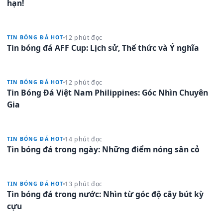
hạn!
12 phút đọc
TIN BÓNG ĐÁ HOT
Tin bóng đá AFF Cup: Lịch sử, Thể thức và Ý nghĩa
12 phút đọc
TIN BÓNG ĐÁ HOT
Tin Bóng Đá Việt Nam Philippines: Góc Nhìn Chuyên
Gia
14 phút đọc
TIN BÓNG ĐÁ HOT
Tin bóng đá trong ngày: Những điểm nóng sân cỏ
13 phút đọc
TIN BÓNG ĐÁ HOT
Tin bóng đá trong nước: Nhìn từ góc độ cây bút kỳ
cựu