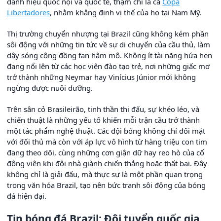
danh hiệu quốc nội và quốc tế, thậm chí là cả
Copa
Libertadores
, nhằm khẳng định vị thế của họ tại Nam Mỹ.
Thị trường chuyển nhượng tại Brazil cũng không kém phần
sôi động với những tin tức về sự di chuyển của cầu thủ, làm
dậy sóng cộng đồng fan hâm mộ. Không ít tài năng hứa hẹn
đang nổi lên từ các học viện đào tạo trẻ, nơi những giấc mơ
trở thành những Neymar hay Vinícius Júnior mới không
ngừng được nuôi dưỡng.
Trên sân cỏ Brasileirão, tinh thần thi đấu, sự khéo léo, và
chiến thuật là những yếu tố khiến mỗi trận cầu trở thành
một tác phẩm nghệ thuật. Các đội bóng không chỉ đối mặt
với đối thủ mà còn với áp lực vô hình từ hàng triệu con tim
đang theo dõi, cùng những cơn giận dữ hay reo hò của cổ
động viên khi đội nhà giành chiến thắng hoặc thất bại. Đây
không chỉ là giải đấu, mà thực sự là một phần quan trọng
trong văn hóa Brazil, tạo nên bức tranh sôi động của bóng
đá hiện đại.
Tin bóng đá Brazil: Đội tuyển quốc gia