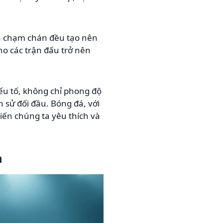
ần chạm chán đều tạo nên
ho các trận đấu trở nên
ếu tố, không chỉ phong độ
h sử đối đầu. Bóng đá, với
iến chúng ta yêu thích và
n