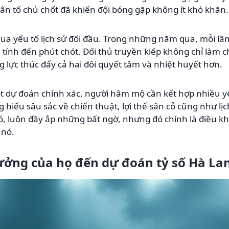
ân tố chủ chốt đã khiến đội bóng gặp không ít khó khăn.
qua yếu tố lịch sử đối đầu. Trong những năm qua, mỗi l
 tính đến phút chót. Đối thủ truyền kiếp không chỉ làm c
 lực thúc đẩy cả hai đôi quyết tâm và nhiệt huyết hơn.
t dự đoán chính xác, người hâm mộ cần kết hợp nhiều y
g hiểu sâu sắc về chiến thuật, lợi thế sân cỏ cũng như lịc
nó, luôn đầy ắp những bất ngờ, nhưng đó chính là điều kh
 nó.
ưởng của họ đến dự đoán tỷ số Hà La