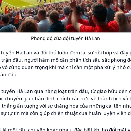
Phong độ của đội tuyển Hà Lan
 tuyển Hà Lan và đối thủ luôn đem lại sự hồi hộp và đầy 
 trận đấu, người hâm mộ cần phân tích sâu sắc phong đ
o vô cùng quan trọng khi mà chỉ cần một pha xử lý nhỏ c
rận đấu.
 tuyển Hà Lan qua hàng loạt trận đấu, từ giao hữu đến c
c chuyên gia nhận định chính xác hơn về thành tích và tr
 thắng ấn tượng với sự thăng hoa của những cái tên như
sự tự tin mà còn giúp chiến thuật của huấn luyện viên đ
i là một câu chuyện khác nhau, đặc biệt khi họ đối mặt v