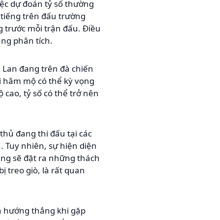
iệc dự đoán tỷ số thường
 tiếng trên đấu trường
 trước mỗi trận đấu. Điều
ng phân tích.
à Lan đang trên đà chiến
i hâm mộ có thể kỳ vọng
 cao, tỷ số có thể trở nên
thủ đang thi đấu tại các
. Tuy nhiên, sự hiện diện
ũng sẽ đặt ra những thách
ị treo giò, là rất quan
ên hướng thắng khi gặp