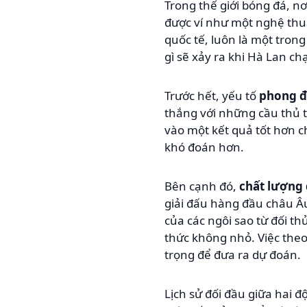
Trong thế giới bóng đá, n
được ví như một nghệ thuậ
quốc tế, luôn là một tro
gì sẽ xảy ra khi Hà Lan c
Trước hết, yếu tố
phong độ
thắng với những cầu thủ 
vào một kết quả tốt hơn c
khó đoán hơn.
Bên cạnh đó,
chất lượng 
giải đấu hàng đầu châu Âu
của các ngôi sao từ đối 
thức không nhỏ. Việc theo 
trọng để đưa ra dự đoán.
Lịch sử đối đầu giữa hai 