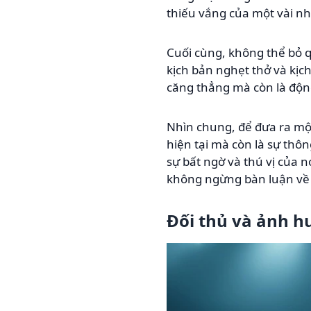
thiếu vắng của một vài nh
Cuối cùng, không thể bỏ 
kịch bản nghẹt thở và kịch
căng thẳng mà còn là động
Nhìn chung, để đưa ra mộ
hiện tại mà còn là sự thôn
sự bất ngờ và thú vị của 
không ngừng bàn luận về
Đối thủ và ảnh h