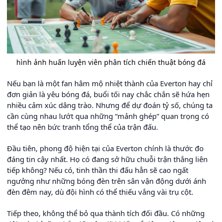
hình ảnh huấn luyện viên phân tích chiến thuật bóng đá
Nếu bạn là một fan hâm mộ nhiệt thành của Everton hay chỉ
đơn giản là yêu bóng đá, buổi tối nay chắc chắn sẽ hứa hẹn
nhiều cảm xúc dâng trào. Nhưng để dự đoán tỷ số, chúng ta
cần cùng nhau lướt qua những “mảnh ghép” quan trọng có
thể tạo nên bức tranh tổng thể của trận đấu.
Đầu tiên, phong độ hiện tại của Everton chính là thước đo
đáng tin cậy nhất. Họ có đang sở hữu chuỗi trận thắng liên
tiếp không? Nếu có, tinh thần thi đấu hẳn sẽ cao ngất
ngưởng như những bóng đèn trên sân vận động dưới ánh
đèn đêm nay, dù đội hình có thể thiếu vắng vài trụ cột.
Tiếp theo, không thể bỏ qua thành tích đối đầu. Có những