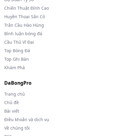
Chiến Thuật Đỉnh Cao
Huyền Thoại Sân Cỏ
Trận Cầu Hào Hùng
Bình luận bóng đá
Cầu Thủ Vĩ Đại
Top Bóng Đá
Top Ghi Bàn
Khám Phá
DaBongPro
Trang chủ
Chủ đề
Bài viết
Điều khoản và dịch vụ
Về chúng tôi