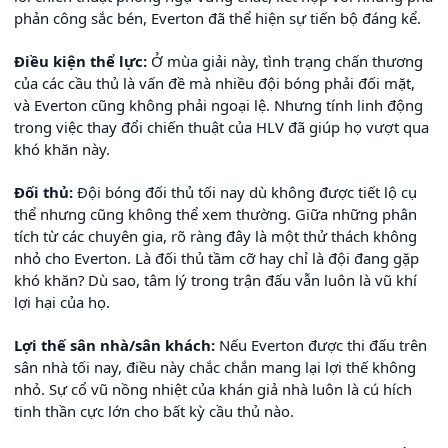
phản công sắc bén, Everton đã thể hiện sự tiến bộ đáng kể.
Điều kiện thể lực:
Ở mùa giải này, tình trạng chấn thương
của các cầu thủ là vấn đề mà nhiều đội bóng phải đối mặt,
và Everton cũng không phải ngoại lệ. Nhưng tính linh động
trong việc thay đổi chiến thuật của HLV đã giúp họ vượt qua
khó khăn này.
Đối thủ:
Đội bóng đối thủ tối nay dù không được tiết lộ cụ
thể nhưng cũng không thể xem thường. Giữa những phân
tích từ các chuyên gia, rõ ràng đây là một thử thách không
nhỏ cho Everton. Là đối thủ tầm cỡ hay chỉ là đội đang gặp
khó khăn? Dù sao, tâm lý trong trận đấu vẫn luôn là vũ khí
lợi hại của họ.
Lợi thế sân nhà/sân khách:
Nếu Everton được thi đấu trên
sân nhà tối nay, điều này chắc chắn mang lại lợi thế không
nhỏ. Sự cổ vũ nồng nhiệt của khán giả nhà luôn là cú hích
tinh thần cực lớn cho bất kỳ cầu thủ nào.