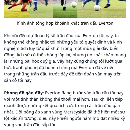
hình ảnh tổng hợp khoảnh khắc trận đấu Everton
Khi nói đến dự đoán tỷ số trận đấu của Everton tối nay, ta
không thể không nhắc tới những yếu tố quyết định và kinh
nghiệm tích lũy từ quá khứ. Trong một mùa giải đầy biến
động, lịch sử có thể không lặp lại, nhưng nó chắc chắn mang
lại những bài học quý giá. Vậy hãy cùng chúng tôi lướt qua
bức tranh phong độ hoành tráng mà Everton đã vẽ nên
trong những trận đấu trước đây để tiên đoán vận may trên
sân cỏ tối nay.
Phong độ gần đây:
Everton đang bước vào trận cầu tối nay
với một tinh thần không thể thoải mái hơn, sau khi liên tiếp
giành được những kết quả tích cực trong các trận đấu gần
nhất. Đội bóng áo xanh vùng Merseyside đã thể hiện một sự
lột xác ấn tượng, điều này khiến người hâm mộ đặt nhiều kỳ
vọng vào trận đấu sắp tới.