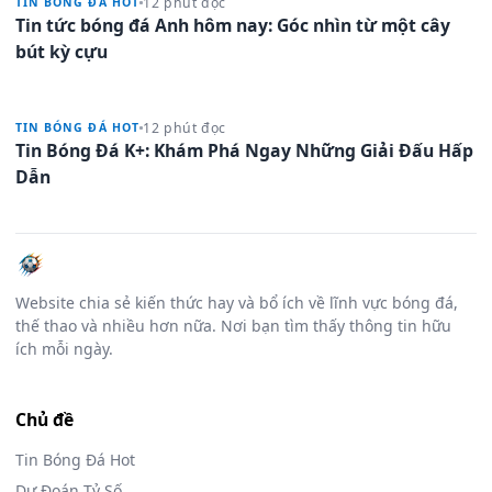
12 phút đọc
TIN BÓNG ĐÁ HOT
Tin tức bóng đá Anh hôm nay: Góc nhìn từ một cây
bút kỳ cựu
12 phút đọc
TIN BÓNG ĐÁ HOT
Tin Bóng Đá K+: Khám Phá Ngay Những Giải Đấu Hấp
Dẫn
Website chia sẻ kiến thức hay và bổ ích về lĩnh vực bóng đá,
thế thao và nhiều hơn nữa. Nơi bạn tìm thấy thông tin hữu
ích mỗi ngày.
Chủ đề
Tin Bóng Đá Hot
Dự Đoán Tỷ Số