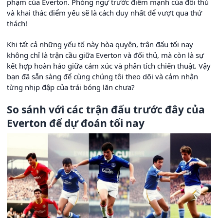
phạm của Everton. Phòng ngự trước điểm mạnh của đối thủ
và khai thác điểm yếu sẽ là cách duy nhất để vượt qua thử
thách!
Khi tất cả những yếu tố này hòa quyện, trận đấu tối nay
không chỉ là trận cầu giữa Everton và đối thủ, mà còn là sự
kết hợp hoàn hảo giữa cảm xúc và phân tích chiến thuật. Vậy
bạn đã sẵn sàng để cùng chúng tôi theo dõi và cảm nhận
từng nhịp đập của trái bóng lăn chưa?
So sánh với các trận đấu trước đây của
Everton để dự đoán tối nay