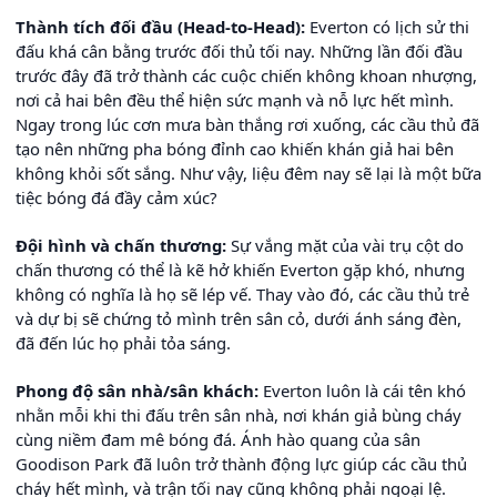
Thành tích đối đầu (Head-to-Head):
Everton có lịch sử thi
đấu khá cân bằng trước đối thủ tối nay. Những lần đối đầu
trước đây đã trở thành các cuộc chiến không khoan nhượng,
nơi cả hai bên đều thể hiện sức mạnh và nỗ lực hết mình.
Ngay trong lúc cơn mưa bàn thắng rơi xuống, các cầu thủ đã
tạo nên những pha bóng đỉnh cao khiến khán giả hai bên
không khỏi sốt sắng. Như vậy, liệu đêm nay sẽ lại là một bữa
tiệc bóng đá đầy cảm xúc?
Đội hình và chấn thương:
Sự vắng mặt của vài trụ cột do
chấn thương có thể là kẽ hở khiến Everton gặp khó, nhưng
không có nghĩa là họ sẽ lép vế. Thay vào đó, các cầu thủ trẻ
và dự bị sẽ chứng tỏ mình trên sân cỏ, dưới ánh sáng đèn,
đã đến lúc họ phải tỏa sáng.
Phong độ sân nhà/sân khách:
Everton luôn là cái tên khó
nhằn mỗi khi thi đấu trên sân nhà, nơi khán giả bùng cháy
cùng niềm đam mê bóng đá. Ánh hào quang của sân
Goodison Park đã luôn trở thành động lực giúp các cầu thủ
cháy hết mình, và trận tối nay cũng không phải ngoại lệ.