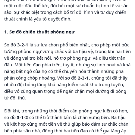
một cuộc đấu thể lực, đòi hỏi một sự chuẩn bị tinh tế và sắc
sảo. Sự khác biệt trong cách bố trí đội hình và tư duy chiến
thuật chính là yếu tố quyết định.
1. Sơ đồ chiến thuật phòng ngự
Sơ đồ
3-2-1
là sự lựa chọn phổ biến nhất, cho phép một bức
tường phòng ngự vững chắc với ba hậu vệ, trong khi hai tiền
vệ đóng vai trò kết nối, hỗ trợ phòng ngự, và điều tiết trận
đấu. Một tiền đạo phía trên, tuy ít, nhưng sự linh hoạt và khả
năng bất ngờ của họ có thể chuyển hóa thành những pha
phản công chớp nhoáng. Với sơ đồ
2-3-1
, chúng tôi đã thấy
nhiều đội bóng tăng khả năng kiểm soát khu trung tuyến,
điều vô cùng quan trọng để ngăn chặn mọi đường đi bóng
từ đối thủ.
Đôi khi, trong những thời điểm cần phòng ngự kiên cố hơn,
sơ đồ
3-1-2
có thể trở thành tấm lá chắn vững bền. Ba hậu
vệ kết hợp cùng một tiền vệ thủ giúp bảo đảm sự chắc chắn
bên phía sân nhà, đồng thời hai tiền đạo có thể gia tăng áp