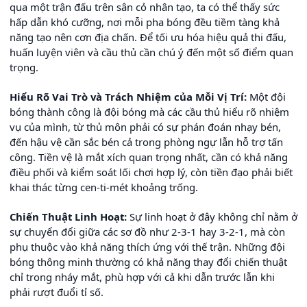
qua một trận đấu trên sân cỏ nhân tạo, ta có thể thấy sức
hấp dẫn khó cưỡng, nơi mỗi pha bóng đều tiềm tàng khả
năng tạo nên cơn địa chấn. Để tối ưu hóa hiệu quả thi đấu,
huấn luyện viên và cầu thủ cần chú ý đến một số điểm quan
trọng.
Hiểu Rõ Vai Trò và Trách Nhiệm của Mỗi Vị Trí:
Một đội
bóng thành công là đội bóng mà các cầu thủ hiểu rõ nhiệm
vụ của mình, từ thủ môn phải có sự phán đoán nhạy bén,
đến hậu vệ cần sắc bén cả trong phòng ngự lẫn hỗ trợ tấn
công. Tiền vệ là mắt xích quan trọng nhất, cần có khả năng
điều phối và kiểm soát lối chơi hợp lý, còn tiền đạo phải biết
khai thác từng cen-ti-mét khoảng trống.
Chiến Thuật Linh Hoạt:
Sự linh hoạt ở đây không chỉ nằm ở
sự chuyển đổi giữa các sơ đồ như 2-3-1 hay 3-2-1, mà còn
phụ thuộc vào khả năng thích ứng với thế trận. Những đội
bóng thông minh thường có khả năng thay đổi chiến thuật
chỉ trong nháy mắt, phù hợp với cả khi dẫn trước lẫn khi
phải rượt đuổi tỉ số.