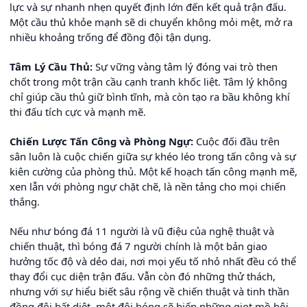
lực và sự nhanh nhẹn quyết định lớn đến kết quả trận đấu.
Một cầu thủ khỏe mạnh sẽ di chuyển không mỏi mệt, mở ra
nhiều khoảng trống để đồng đội tận dụng.
Tâm Lý Cầu Thủ:
Sự vững vàng tâm lý đóng vai trò then
chốt trong một trận cầu cạnh tranh khốc liệt. Tâm lý không
chỉ giúp cầu thủ giữ bình tĩnh, mà còn tạo ra bầu không khí
thi đấu tích cực và mạnh mẽ.
Chiến Lược Tấn Công và Phòng Ngự:
Cuộc đối đầu trên
sân luôn là cuộc chiến giữa sự khéo léo trong tấn công và sự
kiên cường của phòng thủ. Một kế hoạch tấn công mạnh mẽ,
xen lẫn với phòng ngự chặt chẽ, là nền tảng cho mọi chiến
thắng.
Nếu như bóng đá 11 người là vũ điệu của nghệ thuật và
chiến thuật, thì bóng đá 7 người chính là một bản giao
hưởng tốc độ và dẻo dai, nơi mọi yếu tố nhỏ nhất đều có thể
thay đổi cục diện trận đấu. Vẫn còn đó những thử thách,
nhưng với sự hiểu biết sâu rộng về chiến thuật và tinh thần
đồng đội bất diệt, một đội bóng sẽ biến những giọt mồ hôi