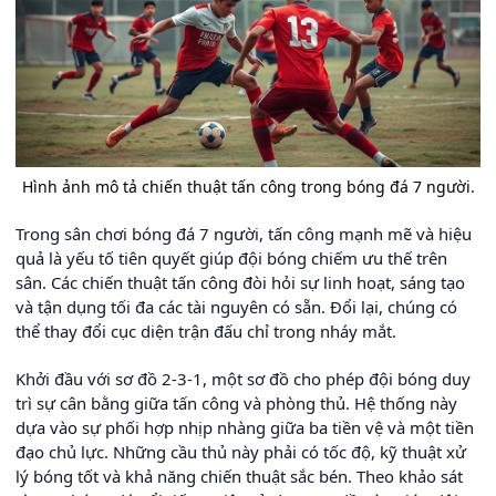
Hình ảnh mô tả chiến thuật tấn công trong bóng đá 7 người.
Trong sân chơi bóng đá 7 người, tấn công mạnh mẽ và hiệu
quả là yếu tố tiên quyết giúp đội bóng chiếm ưu thế trên
sân. Các chiến thuật tấn công đòi hỏi sự linh hoạt, sáng tạo
và tận dụng tối đa các tài nguyên có sẵn. Đổi lại, chúng có
thể thay đổi cục diện trận đấu chỉ trong nháy mắt.
Khởi đầu với sơ đồ 2-3-1, một sơ đồ cho phép đội bóng duy
trì sự cân bằng giữa tấn công và phòng thủ. Hệ thống này
dựa vào sự phối hợp nhịp nhàng giữa ba tiền vệ và một tiền
đạo chủ lực. Những cầu thủ này phải có tốc độ, kỹ thuật xử
lý bóng tốt và khả năng chiến thuật sắc bén. Theo khảo sát