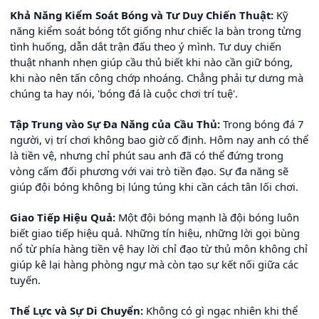
Khả Năng Kiểm Soát Bóng và Tư Duy Chiến Thuật:
Kỹ
năng kiểm soát bóng tốt giống như chiếc la bàn trong từng
tình huống, dẫn dắt trận đấu theo ý mình. Tư duy chiến
thuật nhanh nhẹn giúp cầu thủ biết khi nào cần giữ bóng,
khi nào nên tấn công chớp nhoáng. Chẳng phải tự dưng mà
chúng ta hay nói, 'bóng đá là cuộc chơi trí tuệ'.
Tập Trung vào Sự Đa Năng của Cầu Thủ:
Trong bóng đá 7
người, vị trí chơi không bao giờ cố định. Hôm nay anh có thể
là tiền vệ, nhưng chỉ phút sau anh đã có thể đứng trong
vòng cấm đối phương với vai trò tiền đạo. Sự đa năng sẽ
giúp đội bóng không bị lúng túng khi cần cách tân lối chơi.
Giao Tiếp Hiệu Quả:
Một đội bóng mạnh là đội bóng luôn
biết giao tiếp hiệu quả. Những tín hiệu, những lời gọi bùng
nổ từ phía hàng tiền vệ hay lời chỉ đạo từ thủ môn không chỉ
giúp kê lại hàng phòng ngự mà còn tạo sự kết nối giữa các
tuyến.
Thể Lực và Sự Di Chuyển:
Không có gì ngạc nhiên khi thể