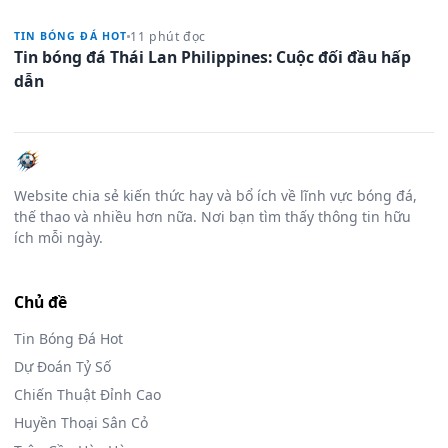
11 phút đọc
TIN BÓNG ĐÁ HOT
Tin bóng đá Thái Lan Philippines: Cuộc đối đầu hấp
dẫn
Website chia sẻ kiến thức hay và bổ ích về lĩnh vực bóng đá,
thế thao và nhiều hơn nữa. Nơi bạn tìm thấy thông tin hữu
ích mỗi ngày.
Chủ đề
Tin Bóng Đá Hot
Dự Đoán Tỷ Số
Chiến Thuật Đỉnh Cao
Huyền Thoại Sân Cỏ