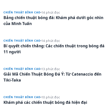
14 phút đọc
CHIẾN THUẬT ĐỈNH CAO
Bảng chiến thuật bóng đá: Khám phá dưới góc nhìn
của Minh Tuấn
14 phút đọc
CHIẾN THUẬT ĐỈNH CAO
Bí quyết chiến thắng: Các chiến thuật trong bóng đá
11 người
13 phút đọc
CHIẾN THUẬT ĐỈNH CAO
Giải Mã Chiến Thuật Bóng Đá Ý: Từ Catenaccio đến
Tiki-Taka
10 phút đọc
CHIẾN THUẬT ĐỈNH CAO
Khám phá các chiến thuật bóng đá hiện đại