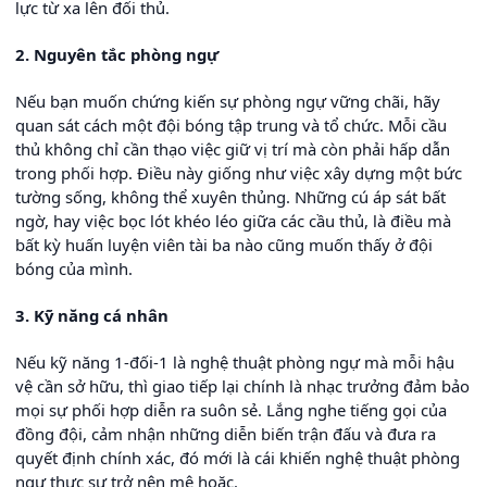
lực từ xa lên đối thủ.
2. Nguyên tắc phòng ngự
Nếu bạn muốn chứng kiến sự phòng ngự vững chãi, hãy
quan sát cách một đội bóng tập trung và tổ chức. Mỗi cầu
thủ không chỉ cần thạo việc giữ vị trí mà còn phải hấp dẫn
trong phối hợp. Điều này giống như việc xây dựng một bức
tường sống, không thể xuyên thủng. Những cú áp sát bất
ngờ, hay việc bọc lót khéo léo giữa các cầu thủ, là điều mà
bất kỳ huấn luyện viên tài ba nào cũng muốn thấy ở đội
bóng của mình.
3. Kỹ năng cá nhân
Nếu kỹ năng 1-đối-1 là nghệ thuật phòng ngự mà mỗi hậu
vệ cần sở hữu, thì giao tiếp lại chính là nhạc trưởng đảm bảo
mọi sự phối hợp diễn ra suôn sẻ. Lắng nghe tiếng gọi của
đồng đội, cảm nhận những diễn biến trận đấu và đưa ra
quyết định chính xác, đó mới là cái khiến nghệ thuật phòng
ngự thực sự trở nên mê hoặc.