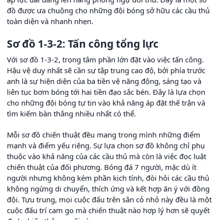
đồ được ưa chuộng cho những đội bóng sở hữu các cầu thủ
toàn diện và nhanh nhẹn.
Sơ đồ 1-3-2: Tấn công tổng lực
Với sơ đồ 1-3-2, trọng tâm phần lớn đặt vào việc tấn công.
Hậu vệ duy nhất sẽ cần sự tập trung cao độ, bởi phía trước
anh là sự hiện diện của ba tiền vệ năng động, sáng tạo và
liên tục bơm bóng tới hai tiền đạo sắc bén. Đây là lựa chọn
cho những đội bóng tự tin vào khả năng áp đặt thế trận và
tìm kiếm bàn thắng nhiều nhất có thể.
Mỗi sơ đồ chiến thuật đều mang trong mình những điểm
mạnh và điểm yếu riêng. Sự lựa chọn sơ đồ không chỉ phụ
thuộc vào khả năng của các cầu thủ mà còn là việc đọc luật
chiến thuật của đối phương. Bóng đá 7 người, mặc dù ít
người nhưng không kém phần kịch tính, đòi hỏi các cầu thủ
không ngừng di chuyển, thích ứng và kết hợp ăn ý với đồng
đội. Tựu trung, mọi cuộc đấu trên sân cỏ nhỏ này đều là một
cuộc đấu trí cam go mà chiến thuật nào hợp lý hơn sẽ quyết