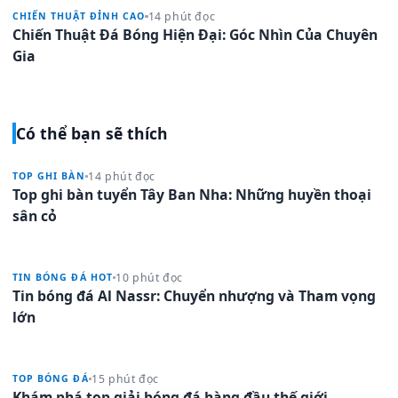
14 phút đọc
CHIẾN THUẬT ĐỈNH CAO
Chiến Thuật Đá Bóng Hiện Đại: Góc Nhìn Của Chuyên
Gia
Có thể bạn sẽ thích
14 phút đọc
TOP GHI BÀN
Top ghi bàn tuyển Tây Ban Nha: Những huyền thoại
sân cỏ
10 phút đọc
TIN BÓNG ĐÁ HOT
Tin bóng đá Al Nassr: Chuyển nhượng và Tham vọng
lớn
15 phút đọc
TOP BÓNG ĐÁ
Khám phá top giải bóng đá hàng đầu thế giới