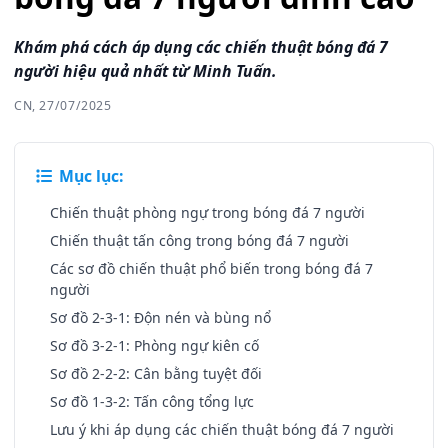
Khám phá cách áp dụng các chiến thuật bóng đá 7
người hiệu quả nhất từ Minh Tuấn.
CN, 27/07/2025
Mục lục:
Chiến thuật phòng ngự trong bóng đá 7 người
Chiến thuật tấn công trong bóng đá 7 người
Các sơ đồ chiến thuật phổ biến trong bóng đá 7
người
Sơ đồ 2-3-1: Độn nén và bùng nổ
Sơ đồ 3-2-1: Phòng ngự kiên cố
Sơ đồ 2-2-2: Cân bằng tuyệt đối
Sơ đồ 1-3-2: Tấn công tổng lực
Lưu ý khi áp dụng các chiến thuật bóng đá 7 người