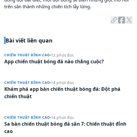
trên sân thành những chiến tích lẫy lừng.
Bài viết liên quan
12 phút đọc
CHIẾN THUẬT ĐỈNH CAO
App chiến thuật bóng đá nào thắng cuộc?
14 phút đọc
CHIẾN THUẬT ĐỈNH CAO
Khám phá app bàn chiến thuật bóng đá: Đột phá
chiến thuật
14 phút đọc
CHIẾN THUẬT ĐỈNH CAO
Sa bàn chiến thuật bóng đá sân 7: Chiến thuật đỉnh
cao