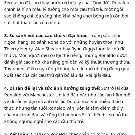
Ferguson đã cho thấy nước cờ hợp lý của "Quỷ đỏ". Ronaldo
chính là hình mẫu lý tưởng cho mọi cầu thủ trẻ, một ngôi
sao không chỉ tỏa sáng nhờ khả năng chơi bóng mà còn bởi
sức hút toàn cầu của mình.
3. So sánh với các cầu thủ vĩ đại khác:
Trong sân chơi
Ngoại hạng, so sánh Ronaldo với những huyền thoại như
Thierry Henry, Alan Shearer hay Ryan Giggs luôn là chủ đề
thú vị. Mỗi người đều có lợi thế riêng, nhưng Ronaldo được
đánh giá cao nhờ khả năng ghi bàn và kỹ thuật thượng thừa.
Tuy nhiên, điều này cũng không làm lu mờ những đóng góp
xuất sắc của các cầu thủ gắn bó lâu dài với giải đấu.
4. Di sản để lại và sức ảnh hưởng tổng thể:
Sự trở lại của
Ronaldo với Manchester United đã nhắc nhở các fan hâm mộ
về di sản vĩ đại mà anh để lại. Dù đối mặt với nhiều thách
thức, nhưng tên tuổi Ronaldo vẫn luôn là tâm điểm chú ý
của mọi trận đấu và cũng là bài học về sức bền bỉ, sự nỗ lực
không ngừng nghỉ cho các cầu thủ trẻ.
5. Kết luận:
Cristiano Ronaldo chắc chắn có một vị trí xứng