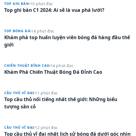
10 phút đọc
TOP GHI BÀN
Top ghi bàn C1 2024: Ai sẽ là vua phá lưới?
14 phút đọc
TOP BÓNG ĐÁ
Khám phá top huấn luyện viên bóng đá hàng đầu thế
giới
14 phút đọc
CHIẾN THUẬT ĐỈNH CAO
Khám Phá Chiến Thuật Bóng Đá Đỉnh Cao
11 phút đọc
CẦU THỦ VĨ ĐẠI
Top cầu thủ nổi tiếng nhất thế giới: Những biểu
tượng sân cỏ
12 phút đọc
CẦU THỦ VĨ ĐẠI
Top cầu thủ vĩ đại nhất lịch sử bóng đá dưới góc nhìn