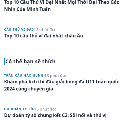
Top 10 Cầu Thủ Vĩ Đại Nhất Mọi Thời Đại Theo Góc
Nhìn Của Minh Tuấn
12 phút đọc
CẦU THỦ VĨ ĐẠI
Top 10 cầu thủ vĩ đại nhất châu Âu
Có thể bạn sẽ thích
13 phút đọc
TRẬN CẦU HÀO HÙNG
Khám phá lịch thi đấu giải bóng đá U11 toàn quốc
2024 cùng chuyên gia
10 phút đọc
DỰ ĐOÁN TỶ SỐ
Dự đoán tỷ số chung kết C2: Sôi nổi và thú vị