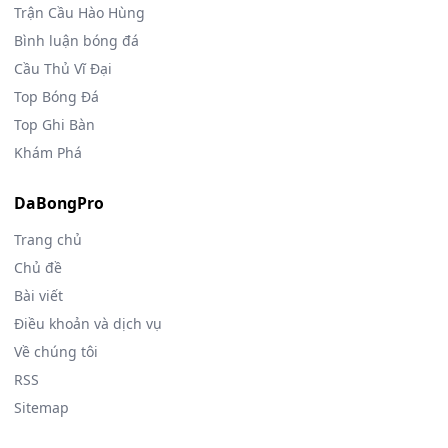
Trận Cầu Hào Hùng
Bình luận bóng đá
Cầu Thủ Vĩ Đại
Top Bóng Đá
Top Ghi Bàn
Khám Phá
DaBongPro
Trang chủ
Chủ đề
Bài viết
Điều khoản và dịch vụ
Về chúng tôi
RSS
Sitemap