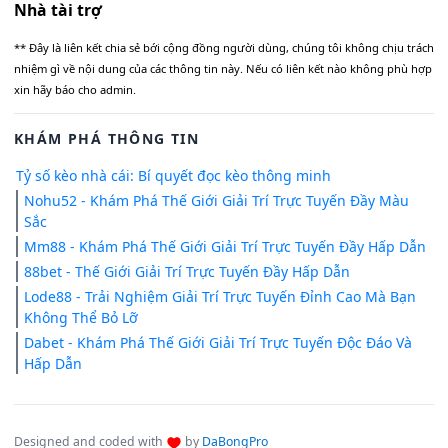
Nhà tài trợ
** Đây là liên kết chia sẻ bới cộng đồng người dùng, chúng tôi không chịu trách
nhiệm gì về nội dung của các thông tin này. Nếu có liên kết nào không phù hợp
xin hãy báo cho admin.
KHÁM PHÁ THÔNG TIN
Tỷ số kèo nhà cái: Bí quyết đọc kèo thông minh
Nohu52 - Khám Phá Thế Giới Giải Trí Trực Tuyến Đầy Màu
Sắc
Mm88 - Khám Phá Thế Giới Giải Trí Trực Tuyến Đầy Hấp Dẫn
88bet - Thế Giới Giải Trí Trực Tuyến Đầy Hấp Dẫn
Lode88 - Trải Nghiệm Giải Trí Trực Tuyến Đỉnh Cao Mà Bạn
Không Thể Bỏ Lỡ
Dabet - Khám Phá Thế Giới Giải Trí Trực Tuyến Độc Đáo Và
Hấp Dẫn
Designed and coded with
by
DaBongPro