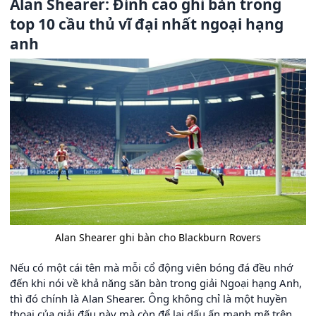
Alan Shearer: Đỉnh cao ghi bàn trong
top 10 cầu thủ vĩ đại nhất ngoại hạng
anh
Alan Shearer ghi bàn cho Blackburn Rovers
Nếu có một cái tên mà mỗi cổ động viên bóng đá đều nhớ
đến khi nói về khả năng săn bàn trong giải Ngoại hạng Anh,
thì đó chính là Alan Shearer. Ông không chỉ là một huyền
thoại của giải đấu này mà còn để lại dấu ấn mạnh mẽ trên