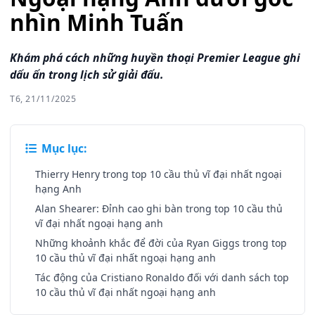
nhìn Minh Tuấn
Khám phá cách những huyền thoại Premier League ghi
dấu ấn trong lịch sử giải đấu.
T6, 21/11/2025
Mục lục:
Thierry Henry trong top 10 cầu thủ vĩ đại nhất ngoại
hạng Anh
Alan Shearer: Đỉnh cao ghi bàn trong top 10 cầu thủ
vĩ đại nhất ngoại hạng anh
Những khoảnh khắc để đời của Ryan Giggs trong top
10 cầu thủ vĩ đại nhất ngoại hạng anh
Tác động của Cristiano Ronaldo đối với danh sách top
10 cầu thủ vĩ đại nhất ngoại hạng anh