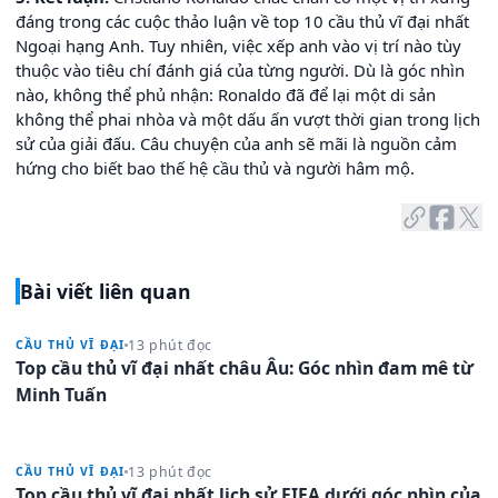
đáng trong các cuộc thảo luận về top 10 cầu thủ vĩ đại nhất
Ngoại hạng Anh. Tuy nhiên, việc xếp anh vào vị trí nào tùy
thuộc vào tiêu chí đánh giá của từng người. Dù là góc nhìn
nào, không thể phủ nhận: Ronaldo đã để lại một di sản
không thể phai nhòa và một dấu ấn vượt thời gian trong lịch
sử của giải đấu. Câu chuyện của anh sẽ mãi là nguồn cảm
hứng cho biết bao thế hệ cầu thủ và người hâm mộ.
Bài viết liên quan
13 phút đọc
CẦU THỦ VĨ ĐẠI
Top cầu thủ vĩ đại nhất châu Âu: Góc nhìn đam mê từ
Minh Tuấn
13 phút đọc
CẦU THỦ VĨ ĐẠI
Top cầu thủ vĩ đại nhất lịch sử FIFA dưới góc nhìn của