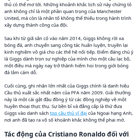
thủ có thể mơ tới. Những khoảnh khắc lịch sử này chứng tỏ
anh không chỉ là một phần quan trọng của Manchester
United, mà còn là nhân tố không thể thiếu trong hành trình
xây dựng thành công của đội.
Sau khi từ giã sân cỏ vào năm 2014, Giggs không rời xa
bóng đá, anh chuyển sang công tác huấn luyện, truyền lại
kinh nghiệm vô giá cho các thế hệ nối tiếp. Điểm đáng chú ý
là Giggs dành trọn sự nghiệp của mình cho một câu lạc bộ,
một điều mà ngày nay trở thành hiếm hoi trong giới bóng
đá lắm cám dỗ.
Cuối cùng, ghi nhận lớn nhất của Giggs chính là danh hiệu
Cầu thủ xuất sắc nhất năm của PFA năm 2009. Giải thưởng
này là một cái gật đầu đồng ý từ các đồng nghiệp về một
huyền thoại thực thụ. Sự bền bỉ và đẳng cấp là thứ đưa
Giggs vào danh sách
top cầu thủ vĩ đại
của Ngoại hạng Anh,
nơi anh đã tạo ra vô số khoảnh khắc không thể phai mờ.
Tác động của Cristiano Ronaldo đối với