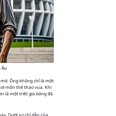
u Âu
i mờ. Ông không chỉ là một
hơi môn thể thao vua. Khi
 là một triết gia bóng đá
này. Dưới sự chỉ dẫn của