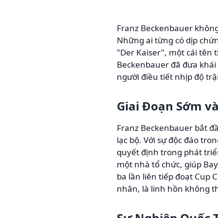
Franz Beckenbauer không c
Những ai từng có dịp chứ
"Der Kaiser", một cái tên 
Beckenbauer đã đưa khái n
người điều tiết nhịp độ tr
Giai Đoạn Sớm v
Franz Beckenbauer bắt đầ
lạc bộ. Với sự độc đáo tr
quyết định trong phát tri
một nhà tổ chức, giúp Bay
ba lần liên tiếp đoạt Cup
nhân, là linh hồn không t
Sự Nghiệp Quốc 