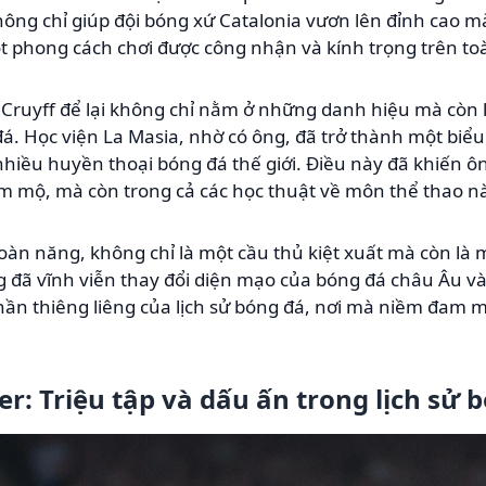
không chỉ giúp đội bóng xứ Catalonia vươn lên đỉnh cao m
t phong cách chơi được công nhận và kính trọng trên toà
Cruyff để lại không chỉ nằm ở những danh hiệu mà còn 
đá. Học viện La Masia, nhờ có ông, đã trở thành một biểu
 nhiều huyền thoại bóng đá thế giới. Điều này đã khiến ô
m mộ, mà còn trong cả các học thuật về môn thể thao n
toàn năng, không chỉ là một cầu thủ kiệt xuất mà còn là
 ông đã vĩnh viễn thay đổi diện mạo của bóng đá châu Âu và
ần thiêng liêng của lịch sử bóng đá, nơi mà niềm đam m
r: Triệu tập và dấu ấn trong lịch sử 