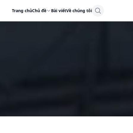
Trang chủ
Chủ đề
Bài viết
Về chúng tôi