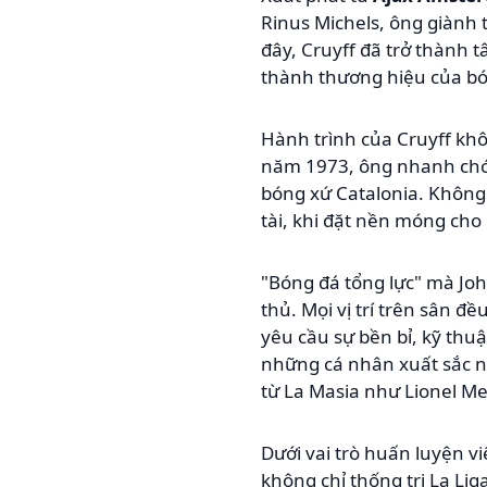
Rinus Michels, ông giành 
đây, Cruyff đã trở thành 
thành thương hiệu của bó
Hành trình của Cruyff khô
năm 1973, ông nhanh chóng
bóng xứ Catalonia. Không 
tài, khi đặt nền móng cho l
"Bóng đá tổng lực" mà Joh
thủ. Mọi vị trí trên sân đ
yêu cầu sự bền bỉ, kỹ th
những cá nhân xuất sắc n
từ La Masia như Lionel Me
Dưới vai trò huấn luyện vi
không chỉ thống trị La Li