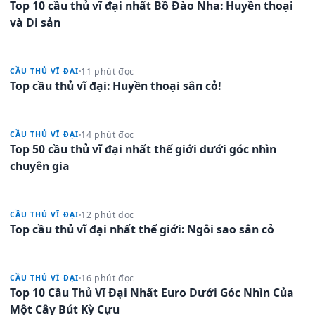
Top 10 cầu thủ vĩ đại nhất Bồ Đào Nha: Huyền thoại
và Di sản
11 phút đọc
CẦU THỦ VĨ ĐẠI
Top cầu thủ vĩ đại: Huyền thoại sân cỏ!
14 phút đọc
CẦU THỦ VĨ ĐẠI
Top 50 cầu thủ vĩ đại nhất thế giới dưới góc nhìn
chuyên gia
12 phút đọc
CẦU THỦ VĨ ĐẠI
Top cầu thủ vĩ đại nhất thế giới: Ngôi sao sân cỏ
16 phút đọc
CẦU THỦ VĨ ĐẠI
Top 10 Cầu Thủ Vĩ Đại Nhất Euro Dưới Góc Nhìn Của
Một Cây Bút Kỳ Cựu