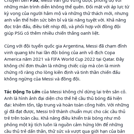
những màn trình diễn không thể quên. Đối mặt với áp lực từ
kỳ vọng của người hâm mộ và những thử thách mới, nhưng
anh vẫn thể hiện sức bền bỉ và tài năng tuyệt vời. Khả năng
đọc trận đấu, điều tiết nhịp độ, và phối hợp với đồng đội
giúp PSG có thêm nhiều chiến thắng oanh liệt.
Cùng với đội tuyển quốc gia Argentina, Messi đã chạm đỉnh
vinh quang khi hai lần đội bóng của anh vô địch Copa
America năm 2021 và FIFA World Cup 2022 tại Qatar. Đây
không chỉ đơn thuần là những chiếc cúp mà còn là minh
chứng rõ ràng cho lòng kiên định và tinh thần chiến đấu
không ngừng của Messi và đồng đội.
Tác Động To Lớn
của Messi không chỉ dừng lại trên sân cỏ.
Anh là hình ảnh đại diện cho thế hệ cầu thủ bóng đá hiện
đại: khiêm tốn, tập trung và hoàn toàn cống hiến. Với những
gì đã đạt được, Messi trở thành chuẩn mực cho các cầu thủ
trẻ trên toàn cầu. Khả năng điều khiển trái bóng như mô
phỏng một kỳ tích luôn là nguồn cảm hứng lớn để những
cầu thủ trẻ dấn thân, thử sức và vượt qua giới hạn của bản