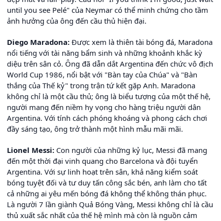
until you see Pelé" của Neymar có thể minh chứng cho tầm
ảnh hưởng của ông đến cầu thủ hiện đại.
Diego Maradona:
Được xem là thiên tài bóng đá, Maradona
nổi tiếng với tài năng bẩm sinh và những khoảnh khắc kỳ
diệu trên sân cỏ. Ông đã dẫn dắt Argentina đến chức vô địch
World Cup 1986, nổi bật với "Bàn tay của Chúa" và "Bàn
thắng của Thế kỷ" trong trận tứ kết gặp Anh. Maradona
không chỉ là một cầu thủ; ông là biểu tượng của một thế hệ,
người mang đến niềm hy vọng cho hàng triệu người dân
Argentina. Với tính cách phóng khoáng và phong cách chơi
đầy sáng tạo, ông trở thành một hình mẫu mãi mãi.
Lionel Messi:
Con người của những kỷ lục, Messi đã mang
đến một thời đại vinh quang cho Barcelona và đội tuyển
Argentina. Với sự linh hoạt trên sân, khả năng kiểm soát
bóng tuyệt đối và tư duy tấn công sắc bén, anh làm cho tất
cả những ai yêu mến bóng đá không thể không thán phục.
Là người 7 lần giành Quả Bóng Vàng, Messi không chỉ là cầu
thủ xuất sắc nhất của thế hệ mình mà còn là nguồn cảm