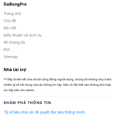
DaBongPro
Trang chủ
Chủ đề
Bài viết
Điều khoản và dịch vụ
Về chúng tôi
RSS
Sitemap
Nhà tài trợ
** Đây là liên kết chia sẻ bới cộng đồng người dùng, chúng tôi không chịu trách
nhiệm gì về nội dung của các thông tin này. Nếu có liên kết nào không phù hợp
xin hãy báo cho admin.
KHÁM PHÁ THÔNG TIN
Tỷ số kèo nhà cái: Bí quyết đọc kèo thông minh