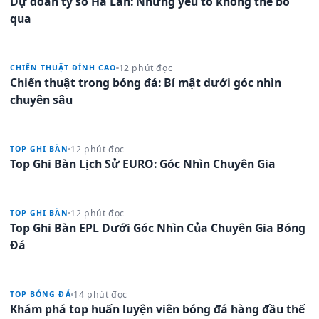
Dự đoán tỷ số Hà Lan: Những yếu tố không thể bỏ
qua
12 phút đọc
CHIẾN THUẬT ĐỈNH CAO
Chiến thuật trong bóng đá: Bí mật dưới góc nhìn
chuyên sâu
12 phút đọc
TOP GHI BÀN
Top Ghi Bàn Lịch Sử EURO: Góc Nhìn Chuyên Gia
12 phút đọc
TOP GHI BÀN
Top Ghi Bàn EPL Dưới Góc Nhìn Của Chuyên Gia Bóng
Đá
14 phút đọc
TOP BÓNG ĐÁ
Khám phá top huấn luyện viên bóng đá hàng đầu thế