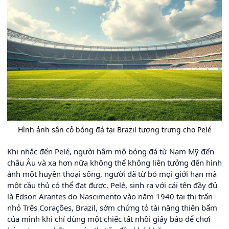
Hình ảnh sân cỏ bóng đá tại Brazil tượng trưng cho Pelé
Khi nhắc đến Pelé, người hâm mộ bóng đá từ Nam Mỹ đến
châu Âu và xa hơn nữa không thể không liên tưởng đến hình
ảnh một huyền thoại sống, người đã từ bỏ mọi giới hạn mà
một cầu thủ có thể đạt được. Pelé, sinh ra với cái tên đầy đủ
là Edson Arantes do Nascimento vào năm 1940 tại thị trấn
nhỏ Três Corações, Brazil, sớm chứng tỏ tài năng thiên bẩm
của mình khi chỉ dùng một chiếc tất nhồi giấy báo để chơi