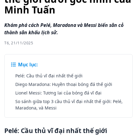
Minh Tuấn
Khám phá cách Pelé, Maradona và Messi biến sân cỏ
thành sân khấu lịch sử.
T6, 21/11/2025
Mục lục:
Pelé: Cầu thủ vĩ đại nhất thế giới
Diego Maradona: Huyền thoại bóng đá thế giới
Lionel Messi: Tương lai của bóng đá vĩ đại
So sánh giữa top 3 cầu thủ vĩ đại nhất thế giới: Pelé,
Maradona, và Messi
Pelé: Cầu thủ vĩ đại nhất thế giới