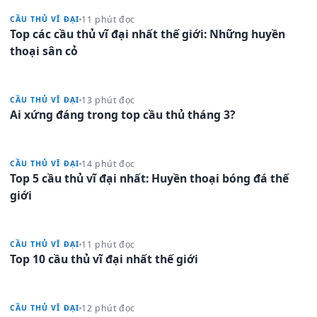
11 phút đọc
CẦU THỦ VĨ ĐẠI
Top các cầu thủ vĩ đại nhất thế giới: Những huyền
thoại sân cỏ
13 phút đọc
CẦU THỦ VĨ ĐẠI
Ai xứng đáng trong top cầu thủ tháng 3?
14 phút đọc
CẦU THỦ VĨ ĐẠI
Top 5 cầu thủ vĩ đại nhất: Huyền thoại bóng đá thế
giới
11 phút đọc
CẦU THỦ VĨ ĐẠI
Top 10 cầu thủ vĩ đại nhất thế giới
12 phút đọc
CẦU THỦ VĨ ĐẠI