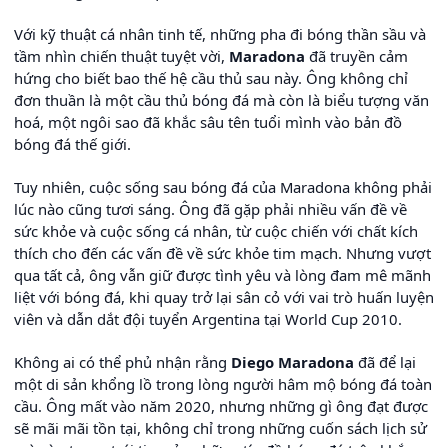
Với kỹ thuật cá nhân tinh tế, những pha đi bóng thần sầu và
tầm nhìn chiến thuật tuyệt vời,
Maradona
đã truyền cảm
hứng cho biết bao thế hệ cầu thủ sau này. Ông không chỉ
đơn thuần là một cầu thủ bóng đá mà còn là biểu tượng văn
hoá, một ngôi sao đã khắc sâu tên tuổi mình vào bản đồ
bóng đá thế giới.
Tuy nhiên, cuộc sống sau bóng đá của Maradona không phải
lúc nào cũng tươi sáng. Ông đã gặp phải nhiều vấn đề về
sức khỏe và cuộc sống cá nhân, từ cuộc chiến với chất kích
thích cho đến các vấn đề về sức khỏe tim mạch. Nhưng vượt
qua tất cả, ông vẫn giữ được tình yêu và lòng đam mê mãnh
liệt với bóng đá, khi quay trở lại sân cỏ với vai trò huấn luyện
viên và dẫn dắt đội tuyển Argentina tại World Cup 2010.
Không ai có thể phủ nhận rằng
Diego Maradona
đã để lại
một di sản khổng lồ trong lòng người hâm mộ bóng đá toàn
cầu. Ông mất vào năm 2020, nhưng những gì ông đạt được
sẽ mãi mãi tồn tại, không chỉ trong những cuốn sách lịch sử