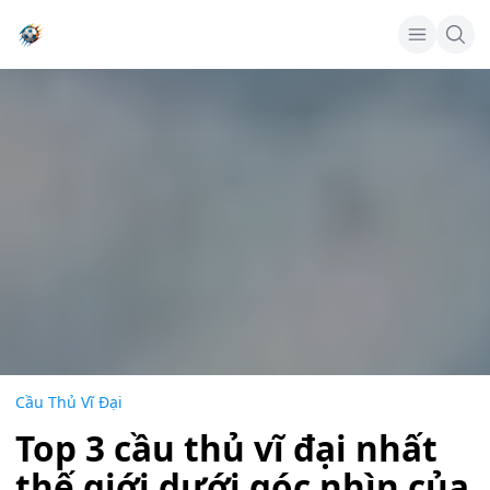
Cầu Thủ Vĩ Đại
Top 3 cầu thủ vĩ đại nhất
thế giới dưới góc nhìn của