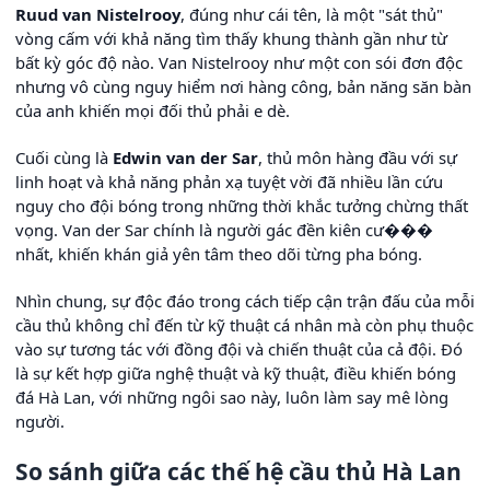
Ruud van Nistelrooy
, đúng như cái tên, là một "sát thủ"
vòng cấm với khả năng tìm thấy khung thành gần như từ
bất kỳ góc độ nào. Van Nistelrooy như một con sói đơn độc
nhưng vô cùng nguy hiểm nơi hàng công, bản năng săn bàn
của anh khiến mọi đối thủ phải e dè.
Cuối cùng là
Edwin van der Sar
, thủ môn hàng đầu với sự
linh hoạt và khả năng phản xạ tuyệt vời đã nhiều lần cứu
nguy cho đội bóng trong những thời khắc tưởng chừng thất
vọng. Van der Sar chính là người gác đền kiên cư���
nhất, khiến khán giả yên tâm theo dõi từng pha bóng.
Nhìn chung, sự độc đáo trong cách tiếp cận trận đấu của mỗi
cầu thủ không chỉ đến từ kỹ thuật cá nhân mà còn phụ thuộc
vào sự tương tác với đồng đội và chiến thuật của cả đội. Đó
là sự kết hợp giữa nghệ thuật và kỹ thuật, điều khiến bóng
đá Hà Lan, với những ngôi sao này, luôn làm say mê lòng
người.
So sánh giữa các thế hệ cầu thủ Hà Lan