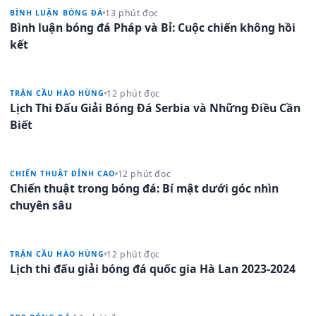
13 phút đọc
BÌNH LUẬN BÓNG ĐÁ
Bình luận bóng đá Pháp và Bỉ: Cuộc chiến không hồi
kết
12 phút đọc
TRẬN CẦU HÀO HÙNG
Lịch Thi Đấu Giải Bóng Đá Serbia và Những Điều Cần
Biết
12 phút đọc
CHIẾN THUẬT ĐỈNH CAO
Chiến thuật trong bóng đá: Bí mật dưới góc nhìn
chuyên sâu
12 phút đọc
TRẬN CẦU HÀO HÙNG
Lịch thi đấu giải bóng đá quốc gia Hà Lan 2023-2024