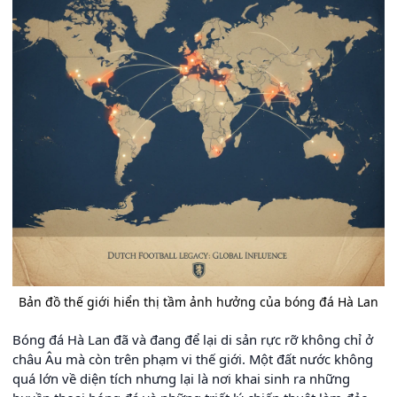
Bản đồ thế giới hiển thị tầm ảnh hưởng của bóng đá Hà Lan
Bóng đá Hà Lan đã và đang để lại di sản rực rỡ không chỉ ở
châu Âu mà còn trên phạm vi thế giới. Một đất nước không
quá lớn về diện tích nhưng lại là nơi khai sinh ra những