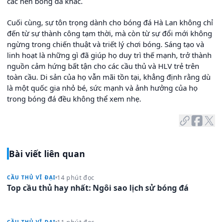
các nền bóng đá khác.
Cuối cùng, sự tôn trọng dành cho bóng đá Hà Lan không chỉ
đến từ sự thành công tạm thời, mà còn từ sự đổi mới không
ngừng trong chiến thuật và triết lý chơi bóng. Sáng tạo và
linh hoạt là những gì đã giúp họ duy trì thế mạnh, trở thành
nguồn cảm hứng bất tận cho các cầu thủ và HLV trẻ trên
toàn cầu. Di sản của họ vẫn mãi tồn tại, khẳng định rằng dù
là một quốc gia nhỏ bé, sức mạnh và ảnh hưởng của họ
trong bóng đá đều không thể xem nhẹ.
Bài viết liên quan
14 phút đọc
CẦU THỦ VĨ ĐẠI
Top cầu thủ hay nhất: Ngôi sao lịch sử bóng đá