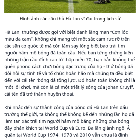
Hình ảnh các cầu thủ Hà Lan vĩ đại trong lịch sử
Hà Lan, thường được gọi với biệt danh lãng mạn “Cơn lốc
màu da cam”, không chỉ mang tới một sắc cam rực rỡ trên
các sân cỏ quốc tế mà còn làm say lòng biết bao trái tim
người hâm mộ bóng đá toàn cầu. Nếu bạn từng chứng kiến
những trận cầu đỉnh cao từ thập niên 70, bạn hẳn không thể
quên phong cách chơi bóng đặc trưng của họ - thứ bóng đá
đòi hỏi sự tinh tế và tổ chức hoàn hảo mà chúng ta đều biết
đến với cái tên 'bóng đá tổng lực'. Đó hoàn toàn không chỉ là
một lối chơi, mà còn là cả một triết lý sống của Johan Cruyff,
cái tên đã trở thành huyền thoại.
Khi nhắc đến sự thành công của bóng đá Hà Lan trên đấu
trường thế giới, ta không thể không kể đến những lần họ đã
làm tan xác trái tim người hâm mộ bằng những pha bóng
đầy phấn khích tại World Cup và Euro. Ba lần giành ngôi Á
quân tại World Cup 1974, 1978 và 2010 vẫn chưa là đỉnh