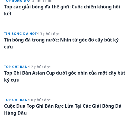
14 phút đọc
TOP BÓNG ĐÁ
Top các giải bóng đá thế giới: Cuộc chiến không hồi
kết
13 phút đọc
TIN BÓNG ĐÁ HOT
Tin bóng đá trong nước: Nhìn từ góc độ cây bút kỳ
cựu
12 phút đọc
TOP GHI BÀN
Top Ghi Bàn Asian Cup dưới góc nhìn của một cây bút
kỳ cựu
10 phút đọc
TOP GHI BÀN
Cuộc Đua Top Ghi Bàn Rực Lửa Tại Các Giải Bóng Đá
Hàng Đầu