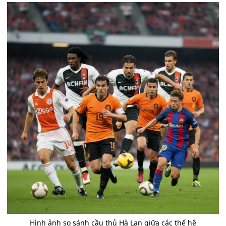
Hình ảnh so sánh cầu thủ Hà Lan giữa các thế hệ