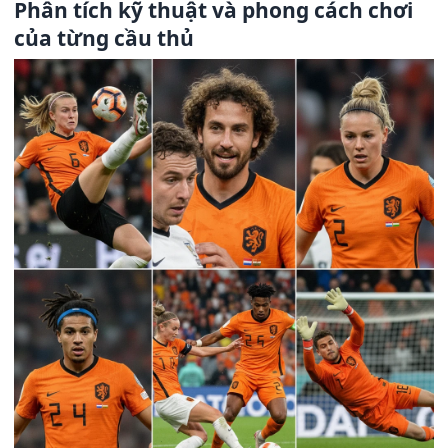
Phân tích kỹ thuật và phong cách chơi
của từng cầu thủ