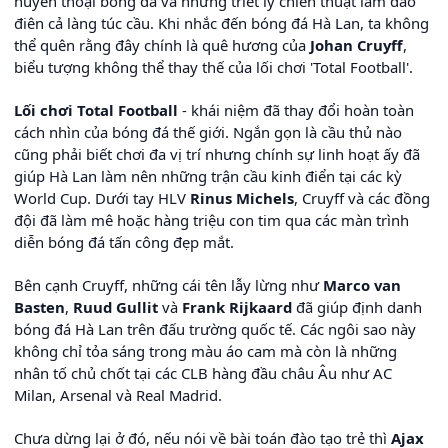
huyền thoại bóng đá và những triết lý chiến thuật làm đảo
điên cả làng túc cầu. Khi nhắc đến bóng đá Hà Lan, ta không
thể quên rằng đây chính là quê hương của
Johan Cruyff
,
biểu tượng không thể thay thế của lối chơi 'Total Football'.
Lối chơi Total Football
- khái niệm đã thay đổi hoàn toàn
cách nhìn của bóng đá thế giới. Ngắn gọn là cầu thủ nào
cũng phải biết chơi đa vị trí nhưng chính sự linh hoạt ấy đã
giúp Hà Lan làm nên những trận cầu kinh điển tại các kỳ
World Cup. Dưới tay HLV
Rinus Michels
, Cruyff và các đồng
đội đã làm mê hoặc hàng triệu con tim qua các màn trình
diễn bóng đá tấn công đẹp mắt.
Bên cạnh Cruyff, những cái tên lẫy lừng như
Marco van
Basten
,
Ruud Gullit
và
Frank Rijkaard
đã giúp định danh
bóng đá Hà Lan trên đấu trường quốc tế. Các ngôi sao này
không chỉ tỏa sáng trong màu áo cam mà còn là những
nhân tố chủ chốt tại các CLB hàng đầu châu Âu như AC
Milan, Arsenal và Real Madrid.
Chưa dừng lại ở đó, nếu nói về bài toán đào tạo trẻ thì
Ajax