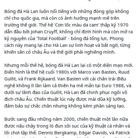
Bóng đá Hà Lan luôn nổi tiếng với những đóng góp không
chỉ cho quốc gia, mà còn có ảnh hưởng mạnh mẽ trên
trường thế giới. Thế hệ 'Cơn lốc màu da cam' thập kỷ 1970
dẫn đầu bởi Johan Cruyff, không chỉ định hình mà còn mở ra
kỷ nguyên của 'Total Football' - bóng đá tổng lực. Phong
cách này mang lại cho Hà Lan sự linh hoạt và bất ngờ, từng
khiến sân cỏ châu Âu và thế giới phải nghiêng mình.
Nhưng mỗi thế hệ, bóng đá Hà Lan lại có một diện mạo mới.
Điển hình là thế hệ cuối 1980s với Marco van Basten, Ruud
Gullit, và Frank Rijkaard. Van Basten với cái chân trái điệu
nghệ không ít lần làm cả thiên hạ mê mẩn tại Euro 1988, và
dưới sự lãnh đạo của Gullit, Hà Lan đã chinh phục ngôi vô
địch châu Âu. Chiến thuật lúc này được mài dũa kỹ lưỡng,
đảm bảo sự chắc chắn nhưng không kém phần sáng tạo.
Bước sang đầu những năm 2000, chiến thuật một lần nữa
được nấu chảy trong lò đun sôi sục của kỹ thuật cá nhân và
lối chơi tập thể. Dennis Bergkamp, Edgar Davids, và Patrick