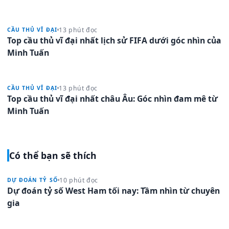
13 phút đọc
CẦU THỦ VĨ ĐẠI
Top cầu thủ vĩ đại nhất lịch sử FIFA dưới góc nhìn của
Minh Tuấn
13 phút đọc
CẦU THỦ VĨ ĐẠI
Top cầu thủ vĩ đại nhất châu Âu: Góc nhìn đam mê từ
Minh Tuấn
Có thể bạn sẽ thích
10 phút đọc
DỰ ĐOÁN TỶ SỐ
Dự đoán tỷ số West Ham tối nay: Tầm nhìn từ chuyên
gia