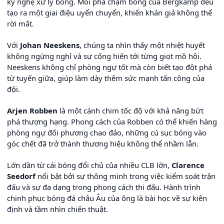
kỹ nghệ xử lý bóng. Mỗi pha chạm bóng của Bergkamp đều
tạo ra một giai điệu uyển chuyển, khiến khán giả không thể
rời mắt.
Với
Johan Neeskens
, chúng ta nhìn thấy một nhiệt huyết
không ngừng nghỉ và sự cống hiến tới từng giọt mồ hôi.
Neeskens không chỉ phòng ngự tốt mà còn biết tạo đột phá
từ tuyến giữa, giúp làm dày thêm sức mạnh tấn công của
đội.
Arjen Robben
là một cánh chim tốc độ với khả năng bứt
phá thượng hạng. Phong cách của Robben có thể khiến hàng
phòng ngự đối phương chao đảo, những cú sục bóng vào
góc chết đã trở thành thương hiệu không thể nhầm lẫn.
Lớn dần từ cái bóng đổi chủ của nhiều CLB lớn,
Clarence
Seedorf
nổi bật bởi sự thông minh trong việc kiểm soát trận
đấu và sự đa dạng trong phong cách thi đấu. Hành trình
chinh phục bóng đá châu Âu của ông là bài học về sự kiên
định và tầm nhìn chiến thuật.