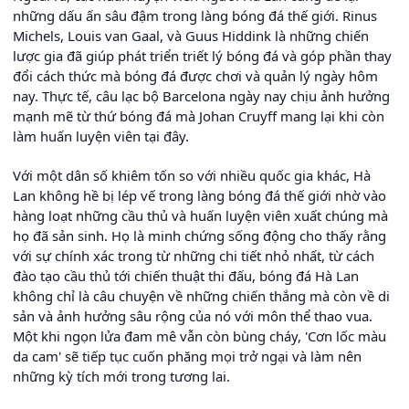
những dấu ấn sâu đậm trong làng bóng đá thế giới. Rinus
Michels, Louis van Gaal, và Guus Hiddink là những chiến
lược gia đã giúp phát triển triết lý bóng đá và góp phần thay
đổi cách thức mà bóng đá được chơi và quản lý ngày hôm
nay. Thực tế, câu lạc bộ Barcelona ngày nay chịu ảnh hưởng
mạnh mẽ từ thứ bóng đá mà Johan Cruyff mang lại khi còn
làm huấn luyện viên tại đây.
Với một dân số khiêm tốn so với nhiều quốc gia khác, Hà
Lan không hề bị lép vế trong làng bóng đá thế giới nhờ vào
hàng loạt những cầu thủ và huấn luyện viên xuất chúng mà
họ đã sản sinh. Họ là minh chứng sống động cho thấy rằng
với sự chính xác trong từ những chi tiết nhỏ nhất, từ cách
đào tạo cầu thủ tới chiến thuật thi đấu, bóng đá Hà Lan
không chỉ là câu chuyện về những chiến thắng mà còn về di
sản và ảnh hưởng sâu rộng của nó với môn thể thao vua.
Một khi ngọn lửa đam mê vẫn còn bùng cháy, 'Cơn lốc màu
da cam' sẽ tiếp tục cuốn phăng mọi trở ngại và làm nên
những kỳ tích mới trong tương lai.