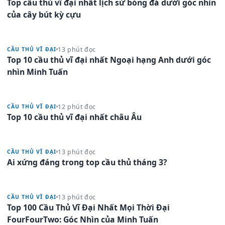
Top cầu thủ vĩ đại nhất lịch sử bóng đá dưới góc nhìn
của cây bút kỳ cựu
13 phút đọc
CẦU THỦ VĨ ĐẠI
Top 10 cầu thủ vĩ đại nhất Ngoại hạng Anh dưới góc
nhìn Minh Tuấn
12 phút đọc
CẦU THỦ VĨ ĐẠI
Top 10 cầu thủ vĩ đại nhất châu Âu
13 phút đọc
CẦU THỦ VĨ ĐẠI
Ai xứng đáng trong top cầu thủ tháng 3?
13 phút đọc
CẦU THỦ VĨ ĐẠI
Top 100 Cầu Thủ Vĩ Đại Nhất Mọi Thời Đại
FourFourTwo: Góc Nhìn của Minh Tuấn