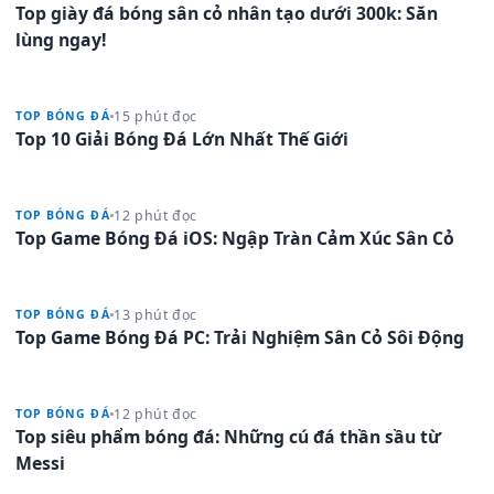
Top giày đá bóng sân cỏ nhân tạo dưới 300k: Săn
lùng ngay!
15 phút đọc
TOP BÓNG ĐÁ
Top 10 Giải Bóng Đá Lớn Nhất Thế Giới
12 phút đọc
TOP BÓNG ĐÁ
Top Game Bóng Đá iOS: Ngập Tràn Cảm Xúc Sân Cỏ
13 phút đọc
TOP BÓNG ĐÁ
Top Game Bóng Đá PC: Trải Nghiệm Sân Cỏ Sôi Động
12 phút đọc
TOP BÓNG ĐÁ
Top siêu phẩm bóng đá: Những cú đá thần sầu từ
Messi