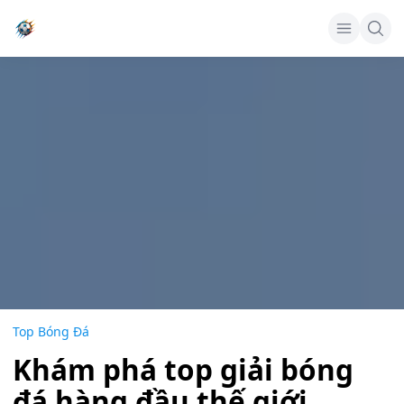
Top Bóng Đá
Khám phá top giải bóng
đá hàng đầu thế giới