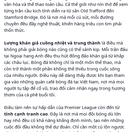
văn hóa và thể thao toàn cầu. Cả thế giới như nín thở để xem
từng trận cầu kịch tính diễn ra từ sân Old Trafford đến
Stamford Bridge. Đó là nơi mà mỗi cú sút, mỗi đường
chuyền đều đầy nghệ thuật, khiến hàng triệu con tim phải
thổn thức.
Lượng khán giả cuồng nhiệt và trung thành
là điều mà
không phải giải bóng nào cũng có thể sánh kịp. Mỗi trận đấu
tại Ngoại hạng Anh đều thu hút đông đảo khán giả từ khắp
các châu lục. Bóng đá không chỉ là một môn thể thao, mà
còn trở thành một phần không thể thiếu trong cuộc sống
của nhiều người. Điều này dễ dàng thấy được khi bạn tham
gia vào những quán café bóng đá tại Việt Nam, nơi mà mọi
người tụ tập để cổ vũ, trao đổi cảm nhận ngay trong hương
thơm của cà phê buổi tối.
Điều làm nên sự hấp dẫn của Premier League còn đến từ
tính cạnh tranh cao
. Đây là nơi mà mọi đội bóng dù lớn
hay nhỏ đều có khả năng khẳng định mình, tạo nên những
cuộc đối đầu không thể dự đoán. Chỉ cần một cú lộn ngược