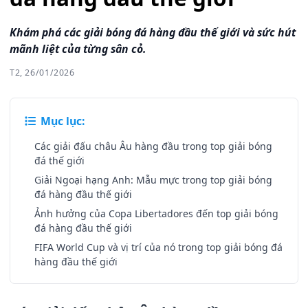
Khám phá các giải bóng đá hàng đầu thế giới và sức hút
mãnh liệt của từng sân cỏ.
T2, 26/01/2026
Mục lục:
Các giải đấu châu Âu hàng đầu trong top giải bóng
đá thế giới
Giải Ngoại hạng Anh: Mẫu mực trong top giải bóng
đá hàng đầu thế giới
Ảnh hưởng của Copa Libertadores đến top giải bóng
đá hàng đầu thế giới
FIFA World Cup và vị trí của nó trong top giải bóng đá
hàng đầu thế giới