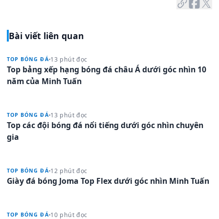
Bài viết liên quan
13 phút đọc
TOP BÓNG ĐÁ
Top bảng xếp hạng bóng đá châu Á dưới góc nhìn 10
năm của Minh Tuấn
13 phút đọc
TOP BÓNG ĐÁ
Top các đội bóng đá nổi tiếng dưới góc nhìn chuyên
gia
12 phút đọc
TOP BÓNG ĐÁ
Giày đá bóng Joma Top Flex dưới góc nhìn Minh Tuấn
10 phút đọc
TOP BÓNG ĐÁ