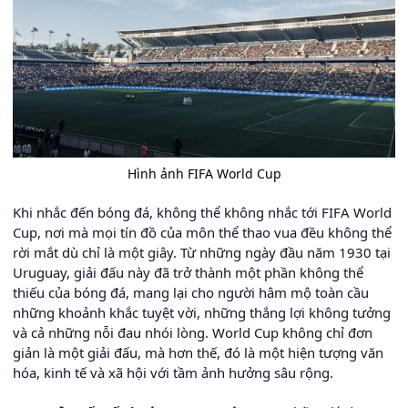
Hình ảnh FIFA World Cup
Khi nhắc đến bóng đá, không thể không nhắc tới FIFA World
Cup, nơi mà mọi tín đồ của môn thể thao vua đều không thể
rời mắt dù chỉ là một giây. Từ những ngày đầu năm 1930 tại
Uruguay, giải đấu này đã trở thành một phần không thể
thiếu của bóng đá, mang lại cho người hâm mộ toàn cầu
những khoảnh khắc tuyệt vời, những thắng lợi không tưởng
và cả những nỗi đau nhói lòng. World Cup không chỉ đơn
giản là một giải đấu, mà hơn thế, đó là một hiện tượng văn
hóa, kinh tế và xã hội với tầm ảnh hưởng sâu rộng.