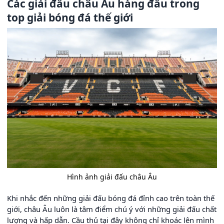
Các giải đấu châu Âu hàng đầu trong
top giải bóng đá thế giới
Hình ảnh giải đấu châu Âu
Khi nhắc đến những giải đấu bóng đá đỉnh cao trên toàn thế
giới, châu Âu luôn là tâm điểm chú ý với những giải đấu chất
lượng và hấp dẫn. Cầu thủ tại đây không chỉ khoác lên mình