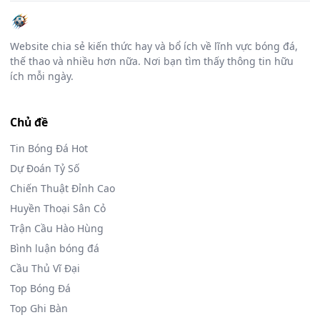
Website chia sẻ kiến thức hay và bổ ích về lĩnh vực bóng đá,
thế thao và nhiều hơn nữa. Nơi bạn tìm thấy thông tin hữu
ích mỗi ngày.
Chủ đề
Tin Bóng Đá Hot
Dự Đoán Tỷ Số
Chiến Thuật Đỉnh Cao
Huyền Thoại Sân Cỏ
Trận Cầu Hào Hùng
Bình luận bóng đá
Cầu Thủ Vĩ Đại
Top Bóng Đá
Top Ghi Bàn