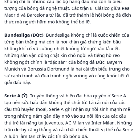
không chỉ là những câu lạc bộ hàng đầu mà còn là biểu
tượng của bóng đá nghệ thuật. Các trận El Clásico giữa Real
Madrid và Barcelona từ lâu đã trở thành lễ hội bóng đá đích
thực mà người hâm mộ không thể bỏ lỡ.
Bundesliga (Đức)
: Bundesliga không chỉ là cuộc chiến của
từng bàn thắng mà còn là nơi khán giả chứng kiến bầu
không khí cổ vũ cuồng nhiệt không từ ngữ nào tả xiết.
Những sân vận động chật kín chỗ ngồi và tiếng hò reo
không ngớt chính là “đặc sản” của bóng đá Đức. Bayern
Munich và Borussia Dortmund là hai cái tên biểu trưng cho
sự cạnh tranh và đua tranh ngôi vương vô cùng khốc liệt ở
giải đấu này.
Serie A (Ý)
: Truyền thống và hiện đại hòa quyện ở Serie A
tạo nên sức hấp dẫn không thể chối từ. Là cái nôi của các
cầu thủ huyền thoại, Serie A ghi nhận sự hồi sinh mạnh mẽ
trong những năm gần đây nhờ vào sự nổi lên của các cầu
thủ trẻ tài năng tại Juventus, AC Milan và Inter Milan. Những
trận derby căng thẳng và cái chất chiến thuật vị thế của Serie
A luôn làm tan chảy các tín đồ bóng đá.