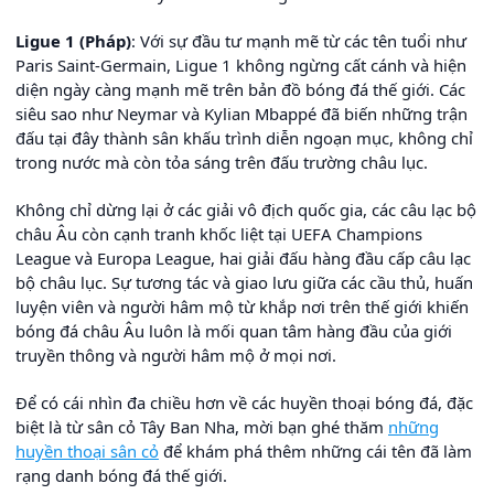
Ligue 1 (Pháp)
: Với sự đầu tư mạnh mẽ từ các tên tuổi như
Paris Saint-Germain, Ligue 1 không ngừng cất cánh và hiện
diện ngày càng mạnh mẽ trên bản đồ bóng đá thế giới. Các
siêu sao như Neymar và Kylian Mbappé đã biến những trận
đấu tại đây thành sân khấu trình diễn ngoạn mục, không chỉ
trong nước mà còn tỏa sáng trên đấu trường châu lục.
Không chỉ dừng lại ở các giải vô địch quốc gia, các câu lạc bộ
châu Âu còn cạnh tranh khốc liệt tại UEFA Champions
League và Europa League, hai giải đấu hàng đầu cấp câu lạc
bộ châu lục. Sự tương tác và giao lưu giữa các cầu thủ, huấn
luyện viên và người hâm mộ từ khắp nơi trên thế giới khiến
bóng đá châu Âu luôn là mối quan tâm hàng đầu của giới
truyền thông và người hâm mộ ở mọi nơi.
Để có cái nhìn đa chiều hơn về các huyền thoại bóng đá, đặc
biệt là từ sân cỏ Tây Ban Nha, mời bạn ghé thăm
những
huyền thoại sân cỏ
để khám phá thêm những cái tên đã làm
rạng danh bóng đá thế giới.