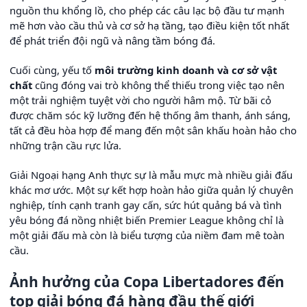
nguồn thu khổng lồ, cho phép các câu lạc bộ đầu tư mạnh
mẽ hơn vào cầu thủ và cơ sở hạ tầng, tạo điều kiện tốt nhất
để phát triển đội ngũ và nâng tầm bóng đá.
Cuối cùng, yếu tố
môi trường kinh doanh và cơ sở vật
chất
cũng đóng vai trò không thể thiếu trong việc tạo nên
một trải nghiệm tuyệt vời cho người hâm mộ. Từ bãi cỏ
được chăm sóc kỹ lưỡng đến hệ thống âm thanh, ánh sáng,
tất cả đều hòa hợp để mang đến một sân khấu hoàn hảo cho
những trận cầu rực lửa.
Giải Ngoại hạng Anh thực sự là mẫu mực mà nhiều giải đấu
khác mơ ước. Một sự kết hợp hoàn hảo giữa quản lý chuyên
nghiệp, tính cạnh tranh gay cấn, sức hút quảng bá và tình
yêu bóng đá nồng nhiệt biến Premier League không chỉ là
một giải đấu mà còn là biểu tượng của niềm đam mê toàn
cầu.
Ảnh hưởng của Copa Libertadores đến
top giải bóng đá hàng đầu thế giới