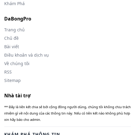
Khám Phá
DaBongPro
Trang chủ
Chủ đề
Bài viết
Điều khoản và dịch vụ
Về chúng tôi
RSS
Sitemap
Nhà tài trợ
** Đây là liên kết chia sẻ bới cộng đồng người dùng, chúng tôi không chịu trách
nhiệm gì về nội dung của các thông tin này. Nếu có liên kết nào không phù hợp
xin hãy báo cho admin.
KHÁM PHÁ THÔNG TIN