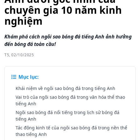
chuyên gia 10 năm kinh
nghiệm
Khám phá cách ngôi sao bóng đá tiếng Anh ảnh hưởng
đến bóng đá toàn cầu!
T5, 02/10/2025
Mục lục:
Khái niệm về ngôi sao bóng đá trong tiếng Anh
Vai trò của ngôi sao bóng đá trong văn hóa thể thao
tiếng Anh
Ngôi sao bóng đá nổi tiếng trong lịch sử bóng đá
tiếng Anh
Tác động kinh tế của ngôi sao bóng đá trong nền thể
thao tiếng Anh