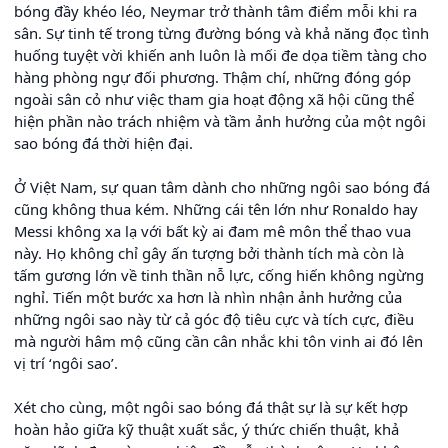
bóng đầy khéo léo, Neymar trở thành tâm điểm mỗi khi ra
sân. Sự tinh tế trong từng đường bóng và khả năng đọc tình
huống tuyệt vời khiến anh luôn là mối đe dọa tiềm tàng cho
hàng phòng ngự đối phương. Thậm chí, những đóng góp
ngoài sân cỏ như việc tham gia hoạt động xã hội cũng thể
hiện phần nào trách nhiệm và tầm ảnh hưởng của một ngôi
sao bóng đá thời hiện đại.
Ở Việt Nam, sự quan tâm dành cho những ngôi sao bóng đá
cũng không thua kém. Những cái tên lớn như Ronaldo hay
Messi không xa lạ với bất kỳ ai đam mê môn thể thao vua
này. Họ không chỉ gây ấn tượng bởi thành tích mà còn là
tấm gương lớn về tinh thần nỗ lực, cống hiến không ngừng
nghỉ. Tiến một bước xa hơn là nhìn nhận ảnh hưởng của
những ngôi sao này từ cả góc độ tiêu cực và tích cực, điều
mà người hâm mộ cũng cần cân nhắc khi tôn vinh ai đó lên
vị trí ‘ngôi sao’.
Xét cho cùng, một ngôi sao bóng đá thật sự là sự kết hợp
hoàn hảo giữa kỹ thuật xuất sắc, ý thức chiến thuật, khả