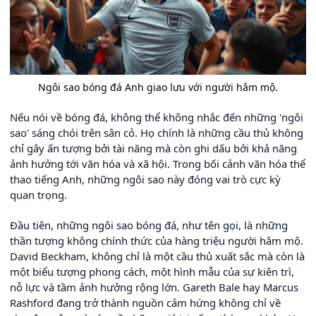
Ngôi sao bóng đá Anh giao lưu với người hâm mộ.
Nếu nói về bóng đá, không thể không nhắc đến những 'ngôi
sao' sáng chói trên sân cỏ. Họ chính là những cầu thủ không
chỉ gây ấn tượng bởi tài năng mà còn ghi dấu bởi khả năng
ảnh hưởng tới văn hóa và xã hội. Trong bối cảnh văn hóa thể
thao tiếng Anh, những ngôi sao này đóng vai trò cực kỳ
quan trọng.
Đầu tiên, những ngôi sao bóng đá, như tên gọi, là những
thần tượng không chính thức của hàng triệu người hâm mộ.
David Beckham, không chỉ là một cầu thủ xuất sắc mà còn là
một biểu tượng phong cách, một hình mẫu của sự kiên trì,
nỗ lực và tầm ảnh hưởng rộng lớn. Gareth Bale hay Marcus
Rashford đang trở thành nguồn cảm hứng không chỉ về