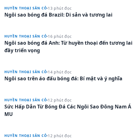
13 phút đọc
HUYỀN THOẠI SÂN CỎ
Ngôi sao bóng đá Brazil: Di sản và tương lai
16 phút đọc
HUYỀN THOẠI SÂN CỎ
Ngôi sao bóng đá Anh: Từ huyền thoại đến tương lai
đầy triển vọng
14 phút đọc
HUYỀN THOẠI SÂN CỎ
Ngôi sao trên áo đấu bóng đá: Bí mật và ý nghĩa
12 phút đọc
HUYỀN THOẠI SÂN CỎ
Sức Hấp Dẫn Từ Bóng Đá Các Ngôi Sao Đông Nam Á
MU
12 phút đọc
HUYỀN THOẠI SÂN CỎ