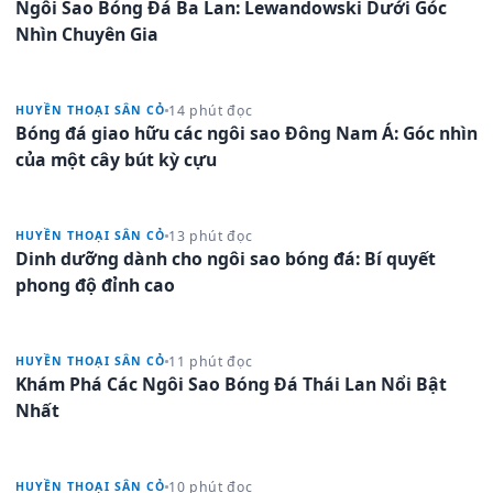
Ngôi Sao Bóng Đá Ba Lan: Lewandowski Dưới Góc
Nhìn Chuyên Gia
14 phút đọc
HUYỀN THOẠI SÂN CỎ
Bóng đá giao hữu các ngôi sao Đông Nam Á: Góc nhìn
của một cây bút kỳ cựu
13 phút đọc
HUYỀN THOẠI SÂN CỎ
Dinh dưỡng dành cho ngôi sao bóng đá: Bí quyết
phong độ đỉnh cao
11 phút đọc
HUYỀN THOẠI SÂN CỎ
Khám Phá Các Ngôi Sao Bóng Đá Thái Lan Nổi Bật
Nhất
10 phút đọc
HUYỀN THOẠI SÂN CỎ