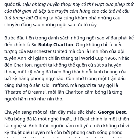
quốc tế.
Liệu những huyền thoại này có thể vượt qua phép thử
của thời gian và tiếp tục truyền cảm hứng cho các thế hệ cầu
thủ tương lai?
Chúng ta hãy cùng khám phá những câu
chuyện đằng sau những ngôi sao ưu tú này.
Bước đầu tiên trong danh sách những ngôi sao vĩ đại phải kể
đến chính là Sir
Bobby Charlton
. Ông không chỉ là biểu
tượng của Manchester United mà còn là linh hồn của đội
tuyển Anh khi giành chiến thắng tại World Cup 1966. Nhắc
đến Charlton, người ta không thể quên cú sút xa huyền
thoại, một kỹ năng đã biến ông thành nỗi kinh hoàng của
bất kỳ hàng phòng ngự nào. Còn nhớ trong một trận đấu
căng thẳng ở sân Old Trafford, mà người ta hay gọi là
'Theatre of Dreams', mỗi lần Charlton cầm bóng là từng
người hâm mộ như nín thở.
Chuyển sang một cái tên đầy màu sắc khác,
George Best
.
Nếu bóng đá là một nghệ thuật, thì Best chính là một thiên
tài nghệ sĩ. Anh được người hâm mộ yêu mến không chỉ vì
kỹ thuật điêu luyện mà còn bởi phong cách sống phóng