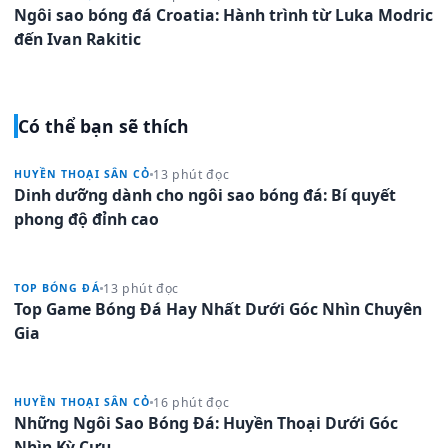
Ngôi sao bóng đá Croatia: Hành trình từ Luka Modric
đến Ivan Rakitic
Có thể bạn sẽ thích
13 phút đọc
HUYỀN THOẠI SÂN CỎ
Dinh dưỡng dành cho ngôi sao bóng đá: Bí quyết
phong độ đỉnh cao
13 phút đọc
TOP BÓNG ĐÁ
Top Game Bóng Đá Hay Nhất Dưới Góc Nhìn Chuyên
Gia
16 phút đọc
HUYỀN THOẠI SÂN CỎ
Những Ngôi Sao Bóng Đá: Huyền Thoại Dưới Góc
Nhìn Kỳ Cựu