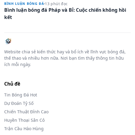
13 phút đọc
BÌNH LUẬN BÓNG ĐÁ
Bình luận bóng đá Pháp và Bỉ: Cuộc chiến không hồi
kết
Website chia sẻ kiến thức hay và bổ ích về lĩnh vực bóng đá,
thế thao và nhiều hơn nữa. Nơi bạn tìm thấy thông tin hữu
ích mỗi ngày.
Chủ đề
Tin Bóng Đá Hot
Dự Đoán Tỷ Số
Chiến Thuật Đỉnh Cao
Huyền Thoại Sân Cỏ
Trận Cầu Hào Hùng