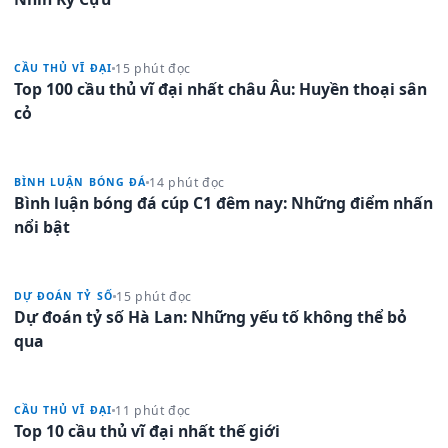
15 phút đọc
CẦU THỦ VĨ ĐẠI
Top 100 cầu thủ vĩ đại nhất châu Âu: Huyền thoại sân
cỏ
14 phút đọc
BÌNH LUẬN BÓNG ĐÁ
Bình luận bóng đá cúp C1 đêm nay: Những điểm nhấn
nổi bật
15 phút đọc
DỰ ĐOÁN TỶ SỐ
Dự đoán tỷ số Hà Lan: Những yếu tố không thể bỏ
qua
11 phút đọc
CẦU THỦ VĨ ĐẠI
Top 10 cầu thủ vĩ đại nhất thế giới