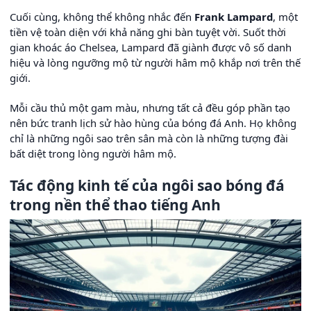
Cuối cùng, không thể không nhắc đến
Frank Lampard
, một
tiền vệ toàn diện với khả năng ghi bàn tuyệt vời. Suốt thời
gian khoác áo Chelsea, Lampard đã giành được vô số danh
hiệu và lòng ngưỡng mộ từ người hâm mộ khắp nơi trên thế
giới.
Mỗi cầu thủ một gam màu, nhưng tất cả đều góp phần tạo
nên bức tranh lịch sử hào hùng của bóng đá Anh. Họ không
chỉ là những ngôi sao trên sân mà còn là những tượng đài
bất diệt trong lòng người hâm mộ.
Tác động kinh tế của ngôi sao bóng đá
trong nền thể thao tiếng Anh