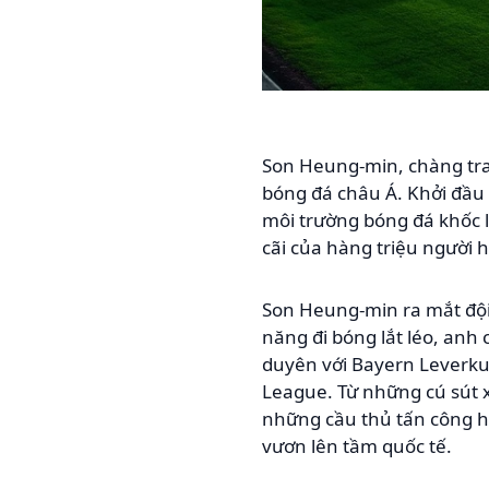
Son Heung-min, chàng tra
bóng đá châu Á. Khởi đầu
môi trường bóng đá khốc l
cãi của hàng triệu người
Son Heung-min ra mắt đội
năng đi bóng lắt léo, anh
duyên với Bayern Leverku
League. Từ những cú sút x
những cầu thủ tấn công h
vươn lên tầm quốc tế.