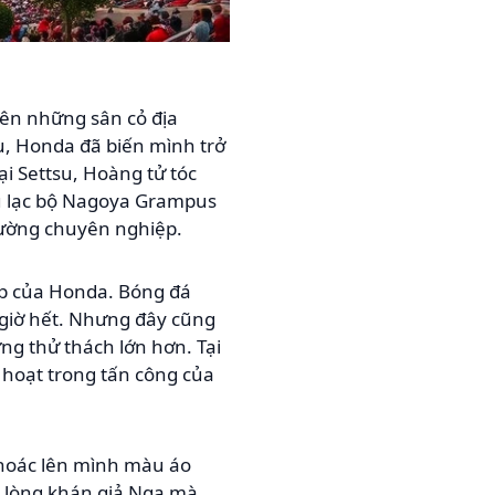
rên những sân cỏ địa
, Honda đã biến mình trở
i Settsu, Hoàng tử tóc
âu lạc bộ Nagoya Grampus
đường chuyên nghiệp.
ệp của Honda. Bóng đá
o giờ hết. Nhưng đây cũng
ng thử thách lớn hơn. Tại
 hoạt trong tấn công của
khoác lên mình màu áo
ng lòng khán giả Nga mà