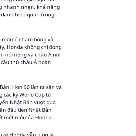
 Sự nhanh nhẹn, khả năng
 danh hiệu quan trọng,
mà mỗi cú chạm bóng và
đây, Honda không chỉ đóng
 nói riêng và châu Á nói
 cầu thủ châu Á hoàn
Bản. Hơn 90 lần ra sân và
g các kỳ World Cup từ
uyển Nhật Bản vượt qua
lần đầu tiên Nhật Bản
iết mệt mỏi của Honda.
isuke Honda vẫn luôn là