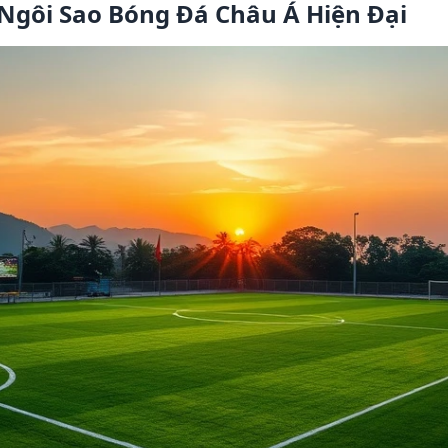
Ngôi Sao Bóng Đá Châu Á Hiện Đại