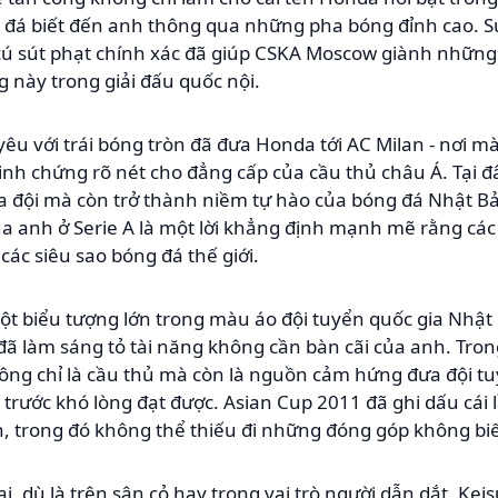
ng đá biết đến anh thông qua những pha bóng đỉnh cao.
cú sút phạt chính xác đã giúp CSKA Moscow giành những
g này trong giải đấu quốc nội.
 yêu với trái bóng tròn đã đưa Honda tới AC Milan - nơi 
inh chứng rõ nét cho đẳng cấp của cầu thủ châu Á. Tại 
 đội mà còn trở thành niềm tự hào của bóng đá Nhật Bản
 anh ở Serie A là một lời khẳng định mạnh mẽ rằng các
các siêu sao bóng đá thế giới.
ột biểu tượng lớn trong màu áo đội tuyển quốc gia Nhật 
đã làm sáng tỏ tài năng không cần bàn cãi của anh. Tron
ng chỉ là cầu thủ mà còn là nguồn cảm hứng đưa đội t
trước khó lòng đạt được. Asian Cup 2011 đã ghi dấu cái 
h, trong đó không thể thiếu đi những đóng góp không b
i, dù là trên sân cỏ hay trong vai trò người dẫn dắt, Ke