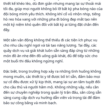
thiết kế khéo léo, dù đơn giản nhưng mang lại sự thoải mái
tối đa, giúp mọi người không bỏ lỡ bất kỳ pha bóng nào của
đội bóng mình yêu thích. Không khí cổ vũ nhộn nhịp, tiếng
hò reo hòa vang với những pha đi bóng đẹp mắt tạo nên
một kỷ niệm khó quên đối với bất kỳ ai từng đặt chân đến
đây.
Một sân vận động không thể thiếu đi các tiện ích phục vụ
cho nhu cầu nghỉ ngơi và tái tạo năng lượng. Tại đây, các
quầy dịch vụ và giải khát luôn sẵn sàng đáp ứng từ những
món đồ ăn nhẹ đến đồ uống giải khát, đủ để tiếp sức cho
một buổi thi đấu không ngừng nghỉ.
Đặc biệt, trong trường hợp xảy ra những tình huống không
mong muốn, các thiết bị y tế được bố trí sẵn, đảm bảo mọi
sự cố đều được xử lý kịp thời, mang lại sự an tâm tuyệt đối
cho cầu thủ và người hâm mộ. Không những vậy, nếu cần
đến sự chuyên nghiệp trong quản lý trận đấu, sân cũng sẵn
sàng cung cấp dịch vụ hướng dẫn viên và trọng tài để đảm
bảo sự công bằng và minh bạch.