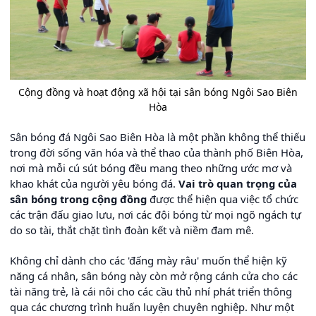
Cộng đồng và hoạt động xã hội tại sân bóng Ngôi Sao Biên
Hòa
Sân bóng đá Ngôi Sao Biên Hòa là một phần không thể thiếu
trong đời sống văn hóa và thể thao của thành phố Biên Hòa,
nơi mà mỗi cú sút bóng đều mang theo những ước mơ và
khao khát của người yêu bóng đá.
Vai trò quan trọng của
sân bóng trong cộng đồng
được thể hiện qua việc tổ chức
các trận đấu giao lưu, nơi các đội bóng từ mọi ngõ ngách tự
do so tài, thắt chặt tình đoàn kết và niềm đam mê.
Không chỉ dành cho các 'đấng mày râu' muốn thể hiện kỹ
năng cá nhân, sân bóng này còn mở rộng cánh cửa cho các
tài năng trẻ, là cái nôi cho các cầu thủ nhí phát triển thông
qua các chương trình huấn luyện chuyên nghiệp. Như một