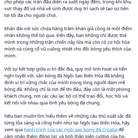
cho phép các trận đấu diễn ra suốt ngày đêm, trong khi khu
vực thay đồ và nhà vệ sinh được duy trì sạch sẽ tạo sự tiện
lợi tối đa cho người chơi.
Khán đài với sức chứa hàng trăm khán giả cũng là một điểm
nhấn không thể bỏ qua. Đến đây, bạn không chỉ được thả
mình trong những trận chiến nảy lửa mà còn có cơ hội hòa
mình và cùng cổ vũ cuồng nhiệt cho đội bóng yêu thích của
mình.
Với sự kết hợp giữa vị trí đắc địa, quy mô linh hoạt và tiện
nghi tuyệt vời, sân bóng đá Ngôi Sao Biên Hòa đã khẳng
định vị trí vững chắc của mình trong lòng người đam mê
bóng đá. Không chỉ là nơi để thi đấu, đây còn là một phòng
khách chung, nơi các câu lạc bộ có thể trao đổi, học hỏi và
kết nối với nhau qua tình yêu bóng đá chung.
Nếu bạn muốn tìm hiểu thêm về những cầu thủ xuất sắc đã
từng tỏa sáng và cống hiến như tại Ngôi Sao Biên Hòa, hãy
xem qua
hành trình của các ngôi sao bóng đá Croatia
để
cảm nhận thêm động lực và tinh thần kiên cường của họ.