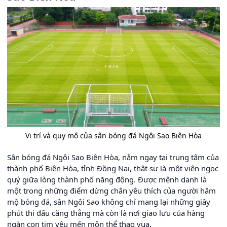
Vị trí và quy mô của sân bóng đá Ngôi Sao Biên Hòa
Sân bóng đá Ngôi Sao Biên Hòa, nằm ngay tại trung tâm của
thành phố Biên Hòa, tỉnh Đồng Nai, thật sự là một viên ngọc
quý giữa lòng thành phố năng động. Được mệnh danh là
một trong những điểm dừng chân yêu thích của người hâm
mộ bóng đá, sân Ngôi Sao không chỉ mang lại những giây
phút thi đấu căng thẳng mà còn là nơi giao lưu của hàng
ngàn con tim yêu mến môn thể thao vua.