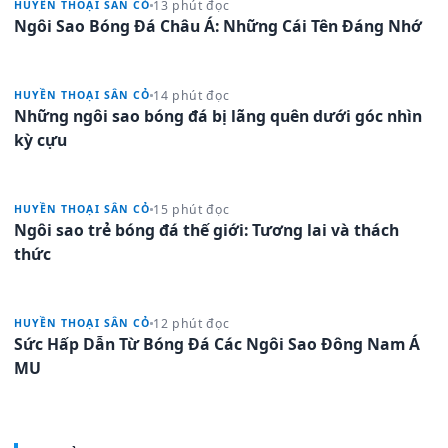
13 phút đọc
HUYỀN THOẠI SÂN CỎ
Ngôi Sao Bóng Đá Châu Á: Những Cái Tên Đáng Nhớ
14 phút đọc
HUYỀN THOẠI SÂN CỎ
Những ngôi sao bóng đá bị lãng quên dưới góc nhìn
kỳ cựu
15 phút đọc
HUYỀN THOẠI SÂN CỎ
Ngôi sao trẻ bóng đá thế giới: Tương lai và thách
thức
12 phút đọc
HUYỀN THOẠI SÂN CỎ
Sức Hấp Dẫn Từ Bóng Đá Các Ngôi Sao Đông Nam Á
MU