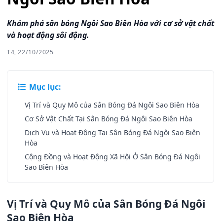
Khám phá sân bóng Ngôi Sao Biên Hòa với cơ sở vật chất
và hoạt động sôi động.
T4, 22/10/2025
Mục lục:
Vị Trí và Quy Mô của Sân Bóng Đá Ngôi Sao Biên Hòa
Cơ Sở Vật Chất Tại Sân Bóng Đá Ngôi Sao Biên Hòa
Dịch Vụ và Hoạt Động Tại Sân Bóng Đá Ngôi Sao Biên
Hòa
Cộng Đồng và Hoạt Động Xã Hội Ở Sân Bóng Đá Ngôi
Sao Biên Hòa
Vị Trí và Quy Mô của Sân Bóng Đá Ngôi
Sao Biên Hòa