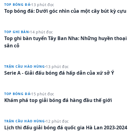
13 phút đọc
TOP BÓNG ĐÁ
Top bóng đá: Dưới góc nhìn của một cây bút kỳ cựu
14 phút đọc
TOP GHI BÀN
Top ghi bàn tuyển Tây Ban Nha: Những huyền thoại
sân cỏ
13 phút đọc
TRẬN CẦU HÀO HÙNG
Serie A - Giải đấu bóng đá hấp dẫn của xứ sở Ý
15 phút đọc
TOP BÓNG ĐÁ
Khám phá top giải bóng đá hàng đầu thế giới
12 phút đọc
TRẬN CẦU HÀO HÙNG
Lịch thi đấu giải bóng đá quốc gia Hà Lan 2023-2024