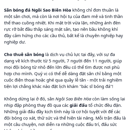
Sân bóng đá Ngôi Sao Biên Hòa
không chỉ đơn thuần là
một sân chơi, mà còn là nơi hội tụ của đam mê và tinh thần
thể thao cuồng nhiệt. Khi mặt trời vừa lặn, những ánh đèn
rực rỡ bắt đầu thắp sáng mặt sân, tạo nên bầu không khí
đầy cảm hứng cho các cầu thủ, bất kể là chuyên nghiệp hay
nghiệp dư.
Cho thuê sân bóng
là dịch vụ chủ lực tại đây, với sự đa
dạng về kích thước từ 5 người, 7 người đến 11 người, giúp
mọi đội bóng từ nhỏ đến lớn đều có thể tìm được nơi phù
hợp cho mình. Quý vị có thể dễ dàng đặt sân chỉ bằng một
cuộc điện thoại hoặc ghé qua quầy lễ tân - một trải nghiệm
tiện lợi chẳng khác nào đặt lịch khám "bác sĩ bóng đá"!
Không dừng lại ở đó, sân
Ngôi Sao Biên Hòa
còn làm sống lại
nhịp đập phòng thay đồ qua các
giải đấu
tổ chức đều đặn.
Những giải đấu đầy kịch tính này là cơ hội tuyệt vời để các
đội bóng cọ xát, thử sức và thể hiện tài năng. Mỗi trận đấu là
một câu chuyện, nơi diễn ra những cuộc đấu trí, đấu sức