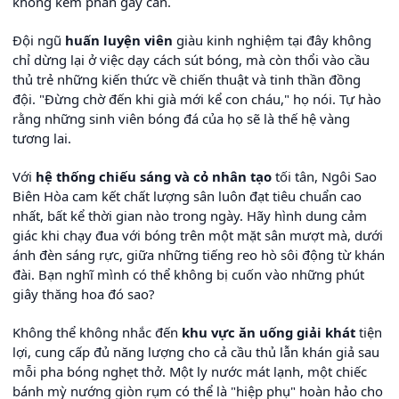
không kém phần gay cấn.
Đội ngũ
huấn luyện viên
giàu kinh nghiệm tại đây không
chỉ dừng lại ở việc dạy cách sút bóng, mà còn thổi vào cầu
thủ trẻ những kiến thức về chiến thuật và tinh thần đồng
đội. "Đừng chờ đến khi già mới kể con cháu," họ nói. Tự hào
rằng những sinh viên bóng đá của họ sẽ là thế hệ vàng
tương lai.
Với
hệ thống chiếu sáng và cỏ nhân tạo
tối tân, Ngôi Sao
Biên Hòa cam kết chất lượng sân luôn đạt tiêu chuẩn cao
nhất, bất kể thời gian nào trong ngày. Hãy hình dung cảm
giác khi chạy đua với bóng trên một mặt sân mượt mà, dưới
ánh đèn sáng rực, giữa những tiếng reo hò sôi động từ khán
đài. Bạn nghĩ mình có thể không bị cuốn vào những phút
giây thăng hoa đó sao?
Không thể không nhắc đến
khu vực ăn uống giải khát
tiện
lợi, cung cấp đủ năng lượng cho cả cầu thủ lẫn khán giả sau
mỗi pha bóng nghẹt thở. Một ly nước mát lạnh, một chiếc
bánh mỳ nướng giòn rụm có thể là "hiệp phụ" hoàn hảo cho