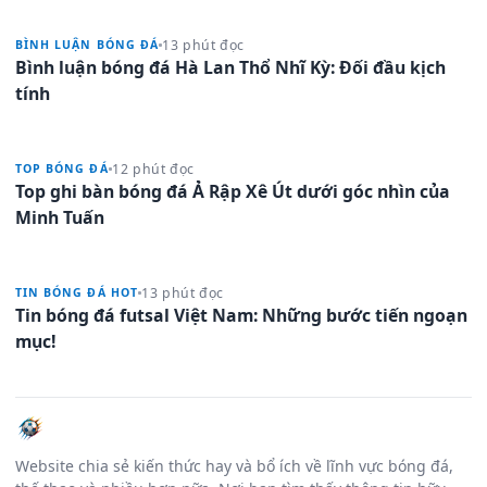
13 phút đọc
BÌNH LUẬN BÓNG ĐÁ
Bình luận bóng đá Hà Lan Thổ Nhĩ Kỳ: Đối đầu kịch
tính
12 phút đọc
TOP BÓNG ĐÁ
Top ghi bàn bóng đá Ả Rập Xê Út dưới góc nhìn của
Minh Tuấn
13 phút đọc
TIN BÓNG ĐÁ HOT
Tin bóng đá futsal Việt Nam: Những bước tiến ngoạn
mục!
Website chia sẻ kiến thức hay và bổ ích về lĩnh vực bóng đá,