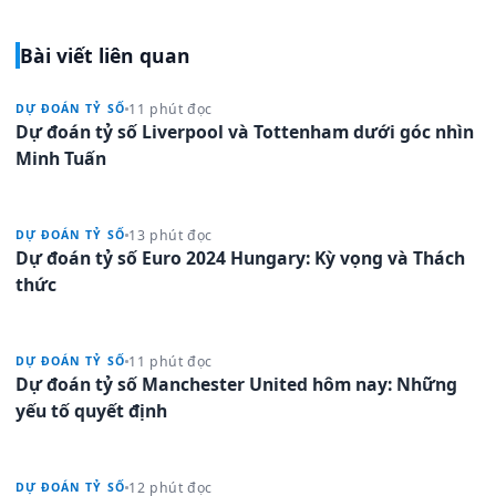
Bài viết liên quan
11 phút đọc
DỰ ĐOÁN TỶ SỐ
Dự đoán tỷ số Liverpool và Tottenham dưới góc nhìn
Minh Tuấn
13 phút đọc
DỰ ĐOÁN TỶ SỐ
Dự đoán tỷ số Euro 2024 Hungary: Kỳ vọng và Thách
thức
11 phút đọc
DỰ ĐOÁN TỶ SỐ
Dự đoán tỷ số Manchester United hôm nay: Những
yếu tố quyết định
12 phút đọc
DỰ ĐOÁN TỶ SỐ