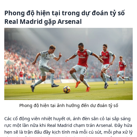
Phong độ hiện tại trong dự đoán tỷ số
Real Madrid gặp Arsenal
Phong độ hiện tại ảnh hưởng đến dự đoán tỷ số
Các cổ động viên nhiệt huyết ơi, ánh đèn sân cỏ lại sắp sáng
rực một lần nữa khi Real Madrid chạm trán Arsenal. Đây hứa
hẹn sẽ là trận đấu đầy kịch tính mà mỗi cú sút, mỗi pha xử lý