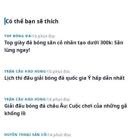
Có thể bạn sẽ thích
10 phút đọc
TOP BÓNG ĐÁ
Top giày đá bóng sân cỏ nhân tạo dưới 300k: Săn
lùng ngay!
10 phút đọc
TRẬN CẦU HÀO HÙNG
Lịch thi đấu giải bóng đá quốc gia Ý hấp dẫn nhất
14 phút đọc
TRẬN CẦU HÀO HÙNG
Giải đấu bóng đá châu Âu: Cuộc chơi của những gã
khổng lồ
14 phút đọc
HUYỀN THOẠI SÂN CỎ