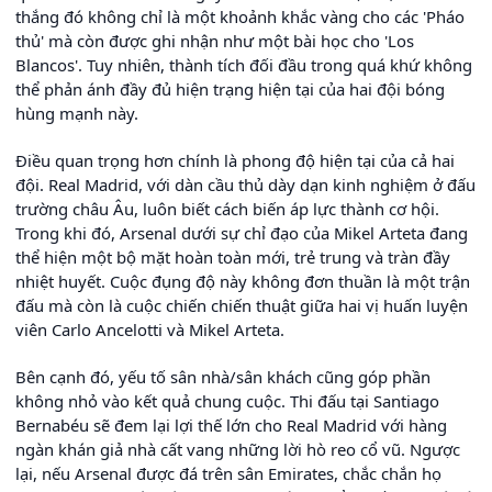
thắng đó không chỉ là một khoảnh khắc vàng cho các 'Pháo
thủ' mà còn được ghi nhận như một bài học cho 'Los
Blancos'. Tuy nhiên, thành tích đối đầu trong quá khứ không
thể phản ánh đầy đủ hiện trạng hiện tại của hai đội bóng
hùng mạnh này.
Điều quan trọng hơn chính là phong độ hiện tại của cả hai
đội. Real Madrid, với dàn cầu thủ dày dạn kinh nghiệm ở đấu
trường châu Âu, luôn biết cách biến áp lực thành cơ hội.
Trong khi đó, Arsenal dưới sự chỉ đạo của Mikel Arteta đang
thể hiện một bộ mặt hoàn toàn mới, trẻ trung và tràn đầy
nhiệt huyết. Cuộc đụng độ này không đơn thuần là một trận
đấu mà còn là cuộc chiến chiến thuật giữa hai vị huấn luyện
viên Carlo Ancelotti và Mikel Arteta.
Bên cạnh đó, yếu tố sân nhà/sân khách cũng góp phần
không nhỏ vào kết quả chung cuộc. Thi đấu tại Santiago
Bernabéu sẽ đem lại lợi thế lớn cho Real Madrid với hàng
ngàn khán giả nhà cất vang những lời hò reo cổ vũ. Ngược
lại, nếu Arsenal được đá trên sân Emirates, chắc chắn họ