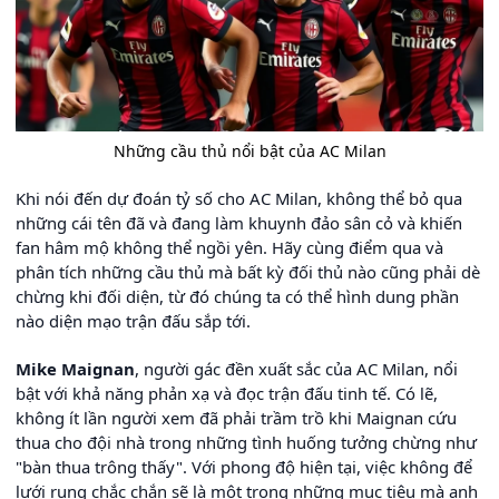
Những cầu thủ nổi bật của AC Milan
Khi nói đến dự đoán tỷ số cho AC Milan, không thể bỏ qua
những cái tên đã và đang làm khuynh đảo sân cỏ và khiến
fan hâm mộ không thể ngồi yên. Hãy cùng điểm qua và
phân tích những cầu thủ mà bất kỳ đối thủ nào cũng phải dè
chừng khi đối diện, từ đó chúng ta có thể hình dung phần
nào diện mạo trận đấu sắp tới.
Mike Maignan
, người gác đền xuất sắc của AC Milan, nổi
bật với khả năng phản xạ và đọc trận đấu tinh tế. Có lẽ,
không ít lần người xem đã phải trầm trồ khi Maignan cứu
thua cho đội nhà trong những tình huống tưởng chừng như
"bàn thua trông thấy". Với phong độ hiện tại, việc không để
lưới rung chắc chắn sẽ là một trong những mục tiêu mà anh