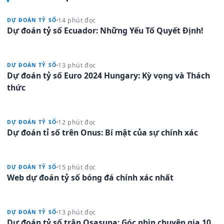
14 phút đọc
DỰ ĐOÁN TỶ SỐ
Dự đoán tỷ số Ecuador: Những Yếu Tố Quyết Định!
13 phút đọc
DỰ ĐOÁN TỶ SỐ
Dự đoán tỷ số Euro 2024 Hungary: Kỳ vọng và Thách
thức
12 phút đọc
DỰ ĐOÁN TỶ SỐ
Dự đoán tỉ số trên Onus: Bí mật của sự chính xác
15 phút đọc
DỰ ĐOÁN TỶ SỐ
Web dự đoán tỷ số bóng đá chính xác nhất
13 phút đọc
DỰ ĐOÁN TỶ SỐ
Dự đoán tỷ số trận Osasuna: Góc nhìn chuyên gia 10