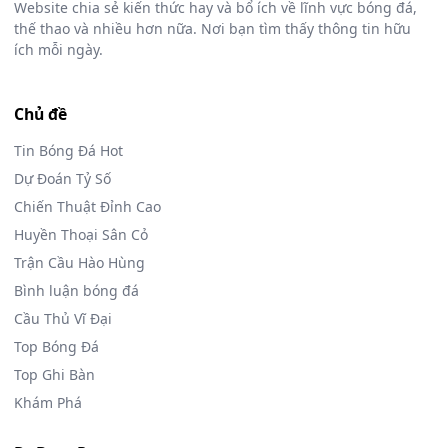
Website chia sẻ kiến thức hay và bổ ích về lĩnh vực bóng đá,
thế thao và nhiều hơn nữa. Nơi bạn tìm thấy thông tin hữu
ích mỗi ngày.
Chủ đề
Tin Bóng Đá Hot
Dự Đoán Tỷ Số
Chiến Thuật Đỉnh Cao
Huyền Thoại Sân Cỏ
Trận Cầu Hào Hùng
Bình luận bóng đá
Cầu Thủ Vĩ Đại
Top Bóng Đá
Top Ghi Bàn
Khám Phá