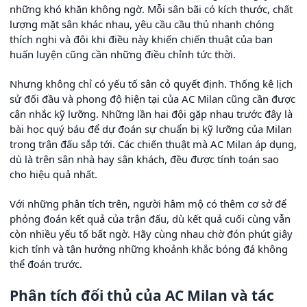
những khó khăn không ngờ. Mỗi sân bãi có kích thước, chất
lượng mặt sân khác nhau, yêu cầu cầu thủ nhanh chóng
thích nghi và đôi khi điều này khiến chiến thuật của ban
huấn luyện cũng cần những điều chỉnh tức thời.
Nhưng không chỉ có yếu tố sân cỏ quyết định. Thống kê lịch
sử đối đầu và phong độ hiện tại của AC Milan cũng cần được
cân nhắc kỹ lưỡng. Những lần hai đội gặp nhau trước đây là
bài học quý báu để dự đoán sự chuẩn bị kỹ lưỡng của Milan
trong trận đấu sắp tới. Các chiến thuật mà AC Milan áp dụng,
dù là trên sân nhà hay sân khách, đều được tính toán sao
cho hiệu quả nhất.
Với những phân tích trên, người hâm mộ có thêm cơ sở để
phỏng đoán kết quả của trận đấu, dù kết quả cuối cùng vẫn
còn nhiều yếu tố bất ngờ. Hãy cùng nhau chờ đón phút giây
kịch tính và tận hưởng những khoảnh khắc bóng đá không
thể đoán trước.
Phân tích đối thủ của AC Milan và tác