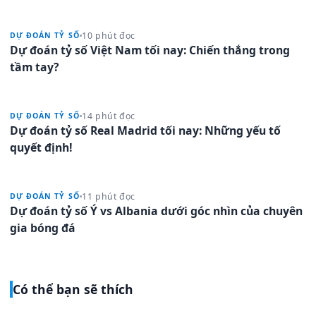
10 phút đọc
DỰ ĐOÁN TỶ SỐ
Dự đoán tỷ số Việt Nam tối nay: Chiến thắng trong
tầm tay?
14 phút đọc
DỰ ĐOÁN TỶ SỐ
Dự đoán tỷ số Real Madrid tối nay: Những yếu tố
quyết định!
11 phút đọc
DỰ ĐOÁN TỶ SỐ
Dự đoán tỷ số Ý vs Albania dưới góc nhìn của chuyên
gia bóng đá
Có thể bạn sẽ thích