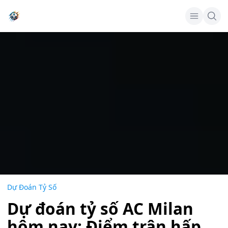
Dự Đoán Tỷ Số
Dự đoán tỷ số AC Milan
hôm nay: Điểm trận hấp