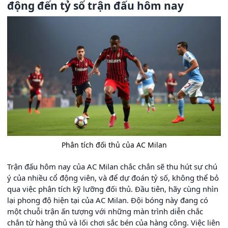
động đến tỷ số trận đấu hôm nay
Phân tích đối thủ của AC Milan
Trận đấu hôm nay của AC Milan chắc chắn sẽ thu hút sự chú
ý của nhiều cổ động viên, và để dự đoán tỷ số, không thể bỏ
qua việc phân tích kỹ lưỡng đối thủ. Đầu tiên, hãy cùng nhìn
lại phong độ hiện tại của AC Milan. Đội bóng này đang có
một chuỗi trận ấn tượng với những màn trình diễn chắc
chắn từ hàng thủ và lối chơi sắc bén của hàng công. Việc liên