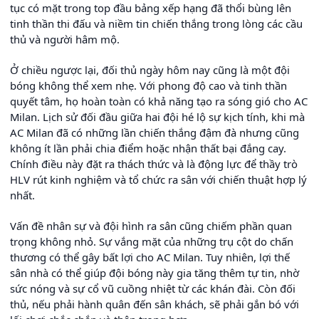
tục có mặt trong top đầu bảng xếp hạng đã thổi bùng lên
tinh thần thi đấu và niềm tin chiến thắng trong lòng các cầu
thủ và người hâm mộ.
Ở chiều ngược lại, đối thủ ngày hôm nay cũng là một đội
bóng không thể xem nhẹ. Với phong độ cao và tinh thần
quyết tâm, họ hoàn toàn có khả năng tạo ra sóng gió cho AC
Milan. Lịch sử đối đầu giữa hai đội hé lộ sự kịch tính, khi mà
AC Milan đã có những lần chiến thắng đậm đà nhưng cũng
không ít lần phải chia điểm hoặc nhận thất bại đắng cay.
Chính điều này đặt ra thách thức và là động lực để thầy trò
HLV rút kinh nghiệm và tổ chức ra sân với chiến thuật hợp lý
nhất.
Vấn đề nhân sự và đội hình ra sân cũng chiếm phần quan
trọng không nhỏ. Sự vắng mặt của những trụ cột do chấn
thương có thể gây bất lợi cho AC Milan. Tuy nhiên, lợi thế
sân nhà có thể giúp đội bóng này gia tăng thêm tự tin, nhờ
sức nóng và sự cổ vũ cuồng nhiệt từ các khán đài. Còn đối
thủ, nếu phải hành quân đến sân khách, sẽ phải gắn bó với