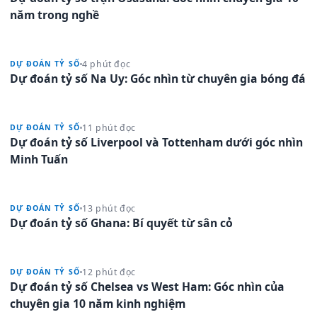
năm trong nghề
4 phút đọc
DỰ ĐOÁN TỶ SỐ
Dự đoán tỷ số Na Uy: Góc nhìn từ chuyên gia bóng đá
11 phút đọc
DỰ ĐOÁN TỶ SỐ
Dự đoán tỷ số Liverpool và Tottenham dưới góc nhìn
Minh Tuấn
13 phút đọc
DỰ ĐOÁN TỶ SỐ
Dự đoán tỷ số Ghana: Bí quyết từ sân cỏ
12 phút đọc
DỰ ĐOÁN TỶ SỐ
Dự đoán tỷ số Chelsea vs West Ham: Góc nhìn của
chuyên gia 10 năm kinh nghiệm