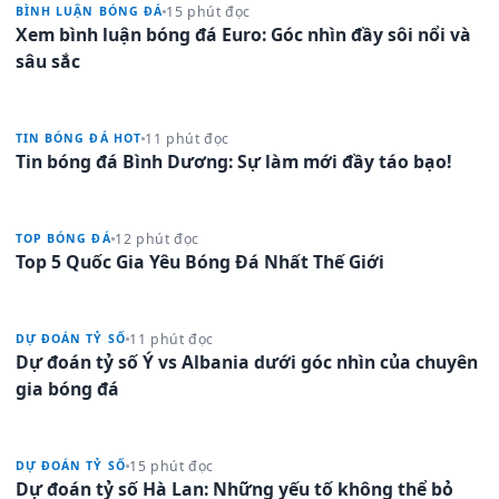
15 phút đọc
BÌNH LUẬN BÓNG ĐÁ
Xem bình luận bóng đá Euro: Góc nhìn đầy sôi nổi và
sâu sắc
11 phút đọc
TIN BÓNG ĐÁ HOT
Tin bóng đá Bình Dương: Sự làm mới đầy táo bạo!
12 phút đọc
TOP BÓNG ĐÁ
Top 5 Quốc Gia Yêu Bóng Đá Nhất Thế Giới
11 phút đọc
DỰ ĐOÁN TỶ SỐ
Dự đoán tỷ số Ý vs Albania dưới góc nhìn của chuyên
gia bóng đá
15 phút đọc
DỰ ĐOÁN TỶ SỐ
Dự đoán tỷ số Hà Lan: Những yếu tố không thể bỏ