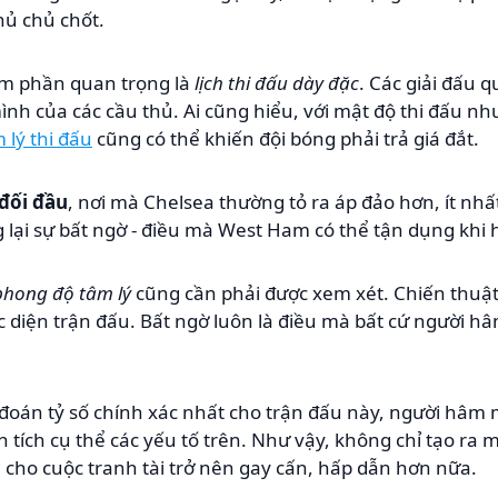
hủ chủ chốt.
ém phần quan trọng là
lịch thi đấu dày đặc
. Các giải đấu q
ình của các cầu thủ. Ai cũng hiểu, với mật độ thi đấu như
 lý thi đấu
cũng có thể khiến đội bóng phải trả giá đắt.
 đối đầu
, nơi mà Chelsea thường tỏ ra áp đảo hơn, ít nhất
lại sự bất ngờ - điều mà West Ham có thể tận dụng khi 
phong độ tâm lý
cũng cần phải được xem xét. Chiến thuậ
ục diện trận đấu. Bất ngờ luôn là điều mà bất cứ người
 đoán tỷ số chính xác nhất cho trận đấu này, người hâm m
n tích cụ thể các yếu tố trên. Như vậy, không chỉ tạo ra
cho cuộc tranh tài trở nên gay cấn, hấp dẫn hơn nữa.