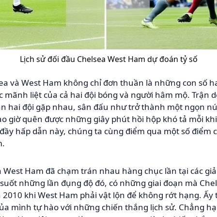
Lịch sử đối đầu Chelsea West Ham dự đoán tỷ số
sea và West Ham không chỉ đơn thuần là những con số h
mãnh liệt của cả hai đội bóng và người hâm mộ. Trận 
lần hai đội gặp nhau, sân đấu như trở thành một ngọn nú
o giờ quên được những giây phút hồi hộp khó tả mỗi khi
i đầy hấp dẫn này, chúng ta cùng điểm qua một số điểm ch
m.
à West Ham đã chạm trán nhau hàng chục lần tại các giả
suốt những lần đụng độ đó, có những giai đoạn mà Chels
2010 khi West Ham phải vật lộn để không rớt hạng. Ấ
của mình tự hào với những chiến thắng lịch sử. Chẳng h