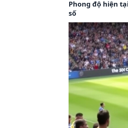
Phong độ hiện tạ
số