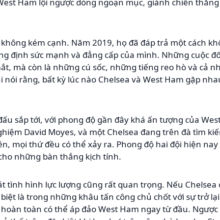
West Ham lội ngược dòng ngoạn mục, giành chiến thắng 
g không kém cạnh. Năm 2019, họ đã đáp trả một cách k
khẳng định sức mạnh và đẳng cấp của mình. Những cuộc đ
t, mà còn là những cú sốc, những tiếng reo hò và cả nh
 nói rằng, bất kỳ lúc nào Chelsea và West Ham gặp nhau
 đấu sắp tới, với phong độ gần đây khá ấn tượng của Wes
nghiệm David Moyes, và một Chelsea đang trên đà tìm ki
ên, mọi thứ đều có thể xảy ra. Phong độ hai đội hiện nay
cho những bàn thắng kịch tính.
át tình hình lực lượng cũng rất quan trọng. Nếu Chelsea 
iệt là trong những khâu tấn công chủ chốt với sự trở l
họ hoàn toàn có thể áp đảo West Ham ngay từ đầu. Ngược