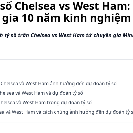
 số Chelsea vs West Ham:
 gia 10 năm kinh nghiệm
h tỷ số trận Chelsea vs West Ham từ chuyên gia Min
a Chelsea và West Ham ảnh hưởng đến dự đoán tỷ số
Chelsea và West Ham và dự đoán tỷ số
Chelsea và West Ham trong dự đoán tỷ số
sea và West Ham và cách chúng ảnh hưởng đến dự đoán tỷ 