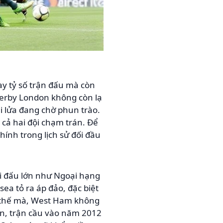
ay tỷ số trận đấu mà còn
derby London không còn lạ
i lửa đang chờ phun trào.
 cả hai đội chạm trán. Để
ính trong lịch sử đối đầu
i đấu lớn như Ngoại hạng
ea tỏ ra áp đảo, đặc biệt
y thế mà, West Ham không
ạn, trận cầu vào năm 2012