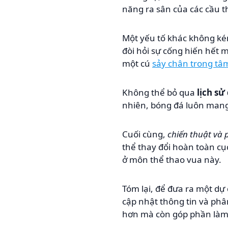
năng ra sân của các cầu t
Một yếu tố khác không k
đòi hỏi sự cống hiến hết m
một cú
sảy chân trong tâm
Không thể bỏ qua
lịch sử
nhiên, bóng đá luôn mang 
Cuối cùng,
chiến thuật và 
thể thay đổi hoàn toàn c
ở môn thể thao vua này.
Tóm lại, để đưa ra một dự
cập nhật thông tin và phâ
hơn mà còn góp phần làm 