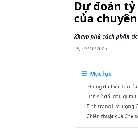
Dự đoán tỷ
của chuyên
Khám phá cách phân tíc
T6, 03/10/2025
Mục lục:
Phong độ hiện tại củ
Lịch sử đối đầu giữa 
Tình trạng lực lượng 
Chiến thuật của Chel