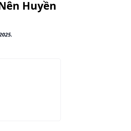
p Nên Huyền
2025.