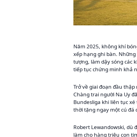
Năm 2025, không khí bóng 
xếp hạng ghi bàn. Những c
tượng, làm dậy sóng các k
tiếp tục chứng minh khả 
Trở về giai đoạn đầu thập
Chàng trai người Na Uy đ
Bundesliga khi liên tục x
thời tặng ngay một cú đá
Robert Lewandowski, dù đã
làm cho hàng triệu con ti