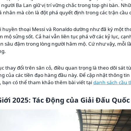
ao người Ba Lan giữ vị trí vững chắc trong top ghi bàn. 
cá nhân mà còn là đột phá quyết định trong các trận cầu
ôi huyền thoại Messi và Ronaldo dường như đã ký một 
m mộ sửng sốt. Cả hai vẫn liên tục phá vỡ các kỷ lục, cạ
n sâu đậm trong lòng người hâm mộ. Cứ như vậy, mỗi lần
ng.
ục thay đổi trên sân cỏ, điều quan trọng là theo dõi sát
 của các tiền đạo hàng đầu này. Để cập nhật thông tin c
, bạn có thể tham khảo thêm bài viết tại
danh sách cầu 
iới 2025: Tác Động của Giải Đấu Quốc