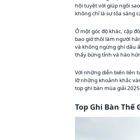
hội tuyệt vời giúp ngôi s
không chỉ là sự tỏa sáng 
Ở một góc độ khác, cặp đ
bao giờ thôi làm người hâ
và không ngừng ghi dấu ấ
thấy bừng tỉnh và hào hứ
Với những diễn biến liên t
lỡ những khoảnh khắc vàng
top ghi bàn mùa giải 2025
Top Ghi Bàn Thế G