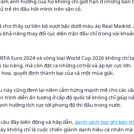
Tầm ảnh hưởng của họ không chỉ giới hạn ở những bàn 
ủ trẻ thi đấu hết mình trên sân cỏ.
 cho thấy sự tiến bộ vượt bậc dưới màu áo Real Madrid.
u khả năng thay đổi cục diện trận đấu chỉ trong vài kho
UEFA Euro 2024 và vòng loại World Cup 2026 không chỉ t
 tài năng, mà còn đặt ra những cơ hội và áp lực cực lớn.
hoa, quyết định thành bại của cả một mùa giải.
ấu này cũng đem lại niềm cảm hứng mạnh mẽ cho các cầu 
 trình diễn ấn tượng ở cấp độ quốc tế không chỉ giúp n
ảnh hưởng tích cực tới phong độ thi đấu trong nước.
n cầu đầy biến động và hấp dẫn,
danh sách top ghi bàn th
Đây không chỉ là cuộc chiến giành danh hiệu cá nhân mà 