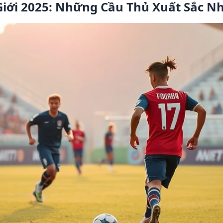
Giới 2025: Những Cầu Thủ Xuất Sắc N