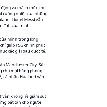
n động và thách thức cho
hí cuồng nhiệt của những
land, Lionel Messi vẫn
ản lĩnh của mình.
ế của mình trong lòng
chỉ giúp PSG chinh phục
ục các giải đấu quốc tế.
áo Manchester City. Sức
ộng cho mọi hàng phòng
tế, cá nhân Haaland vẫn
o
vẫn không hề giảm sút
ng bất tận cho người