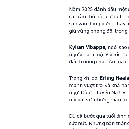
Năm 2025 đánh dấu một gia
các cầu thủ hàng đầu tro
sân vận động bừng cháy, 
giữ vững phong độ, trong k
Kylian Mbappe
, ngôi sao
người hâm mộ. Với tốc độ 
đấu trường châu Âu mà còn
Trong khi đó,
Erling Haal
mạnh vượt trội và khả nă
ngự. Dù đội tuyển Na Uy 
nổi bật với những màn trì
Dù đã bước qua tuổi đỉnh
sức hút. Những bàn thắn