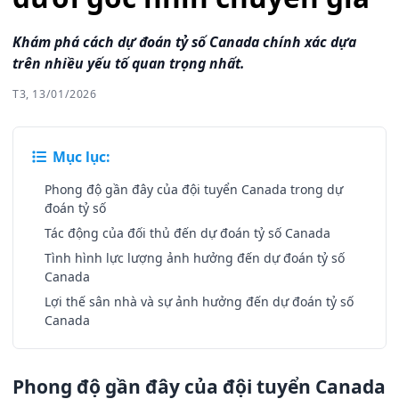
Khám phá cách dự đoán tỷ số Canada chính xác dựa
trên nhiều yếu tố quan trọng nhất.
T3, 13/01/2026
Mục lục:
Phong độ gần đây của đội tuyển Canada trong dự
đoán tỷ số
Tác động của đối thủ đến dự đoán tỷ số Canada
Tình hình lực lượng ảnh hưởng đến dự đoán tỷ số
Canada
Lợi thế sân nhà và sự ảnh hưởng đến dự đoán tỷ số
Canada
Phong độ gần đây của đội tuyển Canada