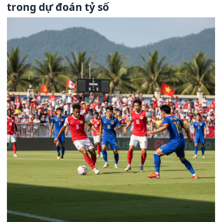
trong dự đoán tỷ số