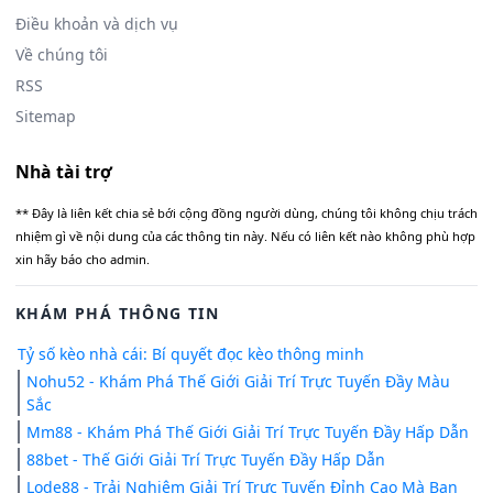
Điều khoản và dịch vụ
Về chúng tôi
RSS
Sitemap
Nhà tài trợ
** Đây là liên kết chia sẻ bới cộng đồng người dùng, chúng tôi không chịu trách
nhiệm gì về nội dung của các thông tin này. Nếu có liên kết nào không phù hợp
xin hãy báo cho admin.
KHÁM PHÁ THÔNG TIN
Tỷ số kèo nhà cái: Bí quyết đọc kèo thông minh
Nohu52 - Khám Phá Thế Giới Giải Trí Trực Tuyến Đầy Màu
Sắc
Mm88 - Khám Phá Thế Giới Giải Trí Trực Tuyến Đầy Hấp Dẫn
88bet - Thế Giới Giải Trí Trực Tuyến Đầy Hấp Dẫn
Lode88 - Trải Nghiệm Giải Trí Trực Tuyến Đỉnh Cao Mà Bạn