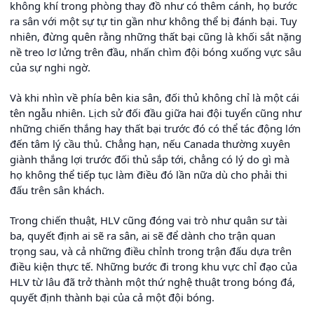
không khí trong phòng thay đồ như có thêm cánh, họ bước
ra sân với một sự tự tin gần như không thể bị đánh bại. Tuy
nhiên, đừng quên rằng những thất bại cũng là khối sắt nặng
nề treo lơ lửng trên đầu, nhấn chìm đội bóng xuống vực sâu
của sự nghi ngờ.
Và khi nhìn về phía bên kia sân, đối thủ không chỉ là một cái
tên ngẫu nhiên. Lịch sử đối đầu giữa hai đội tuyển cũng như
những chiến thắng hay thất bại trước đó có thể tác động lớn
đến tâm lý cầu thủ. Chẳng hạn, nếu Canada thường xuyên
giành thắng lợi trước đối thủ sắp tới, chẳng có lý do gì mà
họ không thể tiếp tục làm điều đó lần nữa dù cho phải thi
đấu trên sân khách.
Trong chiến thuật, HLV cũng đóng vai trò như quân sư tài
ba, quyết định ai sẽ ra sân, ai sẽ để dành cho trận quan
trọng sau, và cả những điều chỉnh trong trận đấu dựa trên
điều kiện thực tế. Những bước đi trong khu vực chỉ đạo của
HLV từ lâu đã trở thành một thứ nghệ thuật trong bóng đá,
quyết định thành bại của cả một đội bóng.