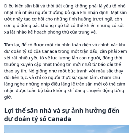
Điều kiện sân bãi và thời tiết cũng không phải là yếu tố nhỏ
nhặt mà nhiều người thường bỏ qua khi nhận định. Mặt sân
ướt nhầy tạo cơ hội cho những tình huống trượt ngã, còn
cơn gió đông bắc không ngờ tới có thể khiến những cú sút
xa lật nhào kế hoạch phòng thủ của trung vệ.
Tóm lại, để có được một cái nhìn toàn diện và chính xác khi
dự đoán tỷ số của Canada trong một trận đấu, cần phải xem
xét rất nhiều yếu tố về lực lượng lẫn con người, đồng thời
thường xuyên cập nhật thông tin mới nhất từ báo đài thể
thao uy tín. Nó giống như một bức tranh với màu sắc thay
đổi liên tục, và chỉ có người thực sự quan tâm, chăm chú
lắng nghe những nhịp điệu lặng lẽ trên sân mới có thể cảm
nhận được toàn bộ bầu không khí đang chuyển động từng
giờ.
Lợi thế sân nhà và sự ảnh hưởng đến
dự đoán tỷ số Canada