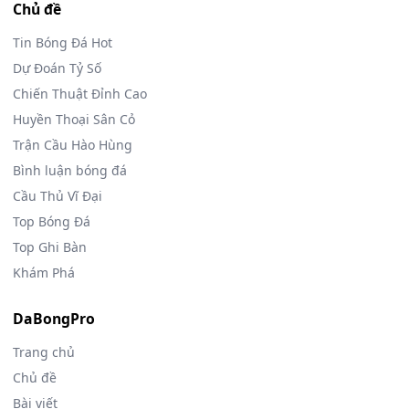
Chủ đề
Tin Bóng Đá Hot
Dự Đoán Tỷ Số
Chiến Thuật Đỉnh Cao
Huyền Thoại Sân Cỏ
Trận Cầu Hào Hùng
Bình luận bóng đá
Cầu Thủ Vĩ Đại
Top Bóng Đá
Top Ghi Bàn
Khám Phá
DaBongPro
Trang chủ
Chủ đề
Bài viết