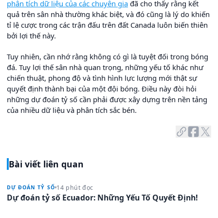
phân tích dữ liệu của các chuyên gia
đã cho thấy rằng kết
quả trên sân nhà thường khác biệt, và đó cũng là lý do khiến
tỉ lệ cược trong các trận đấu trên đất Canada luôn biến thiên
bởi lợi thế này.
Tuy nhiên, cần nhớ rằng không có gì là tuyệt đối trong bóng
đá. Tuy lợi thế sân nhà quan trọng, những yếu tố khác như
chiến thuật, phong độ và tình hình lực lượng mới thật sự
quyết định thành bại của một đội bóng. Điều này đòi hỏi
những dự đoán tỷ số cần phải được xây dựng trên nền tảng
của nhiều dữ liệu và phân tích sắc bén.
Bài viết liên quan
14 phút đọc
DỰ ĐOÁN TỶ SỐ
Dự đoán tỷ số Ecuador: Những Yếu Tố Quyết Định!