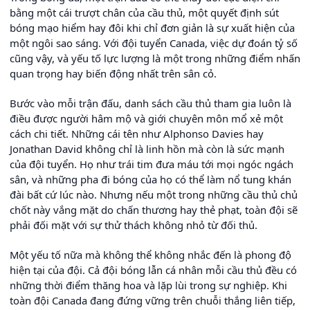
bằng một cái trượt chân của cầu thủ, một quyết định sút
bóng mạo hiểm hay đôi khi chỉ đơn giản là sự xuất hiện của
một ngôi sao sáng. Với đội tuyển Canada, việc dự đoán tỷ số
cũng vậy, và yếu tố lực lượng là một trong những điểm nhấn
quan trọng hay biến động nhất trên sân cỏ.
Bước vào mỗi trận đấu, danh sách cầu thủ tham gia luôn là
điều được người hâm mộ và giới chuyên môn mổ xẻ một
cách chi tiết. Những cái tên như Alphonso Davies hay
Jonathan David không chỉ là linh hồn mà còn là sức mạnh
của đội tuyển. Họ như trái tim đưa máu tới mọi ngóc ngách
sân, và những pha đi bóng của họ có thể làm nổ tung khán
đài bất cứ lúc nào. Nhưng nếu một trong những cầu thủ chủ
chốt này vắng mặt do chấn thương hay thẻ phạt, toàn đội sẽ
phải đối mặt với sự thử thách không nhỏ từ đối thủ.
Một yếu tố nữa mà không thể không nhắc đến là phong độ
hiện tại của đội. Cả đội bóng lẫn cá nhân mỗi cầu thủ đều có
những thời điểm thăng hoa và lặp lùi trong sự nghiệp. Khi
toàn đội Canada đang đứng vững trên chuỗi thắng liên tiếp,