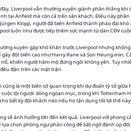
 đây, Liverpool vẫn thường xuyên giành phần thắng khi 
nh tại Anfield mà còn cả trên sân khách. Điều này phần
V Jürgen Klopp, người đã biến Anfield thành pháo đài kh
rpool luôn như được tiếp thêm sức mạnh từ dàn CĐV cuồ
ường xuyên gặp khó khăn trước Liverpool nhưng không
 gây đột biến cao như Harry Kane và Son Heung-min. Cả
ổ, khiến người hâm mộ đứng ngồi không yên. Tuy nhiên
 đều đặn trên các mặt trận.
 cũng là một biến số quan trọng khi dự đoán tỷ số giữa ha
g cuộc lội ngược dòng ngoạn mục, trong khi Tottenham 
ho bất kỳ đội khách nào nếu họ tận dụng tốt lợi thế này
ũng sẽ ảnh hưởng lớn đến kết quả. Liverpool với phong c
ể lựa chọn phòng ngự phản công để bất ngờ đánh úp đối 