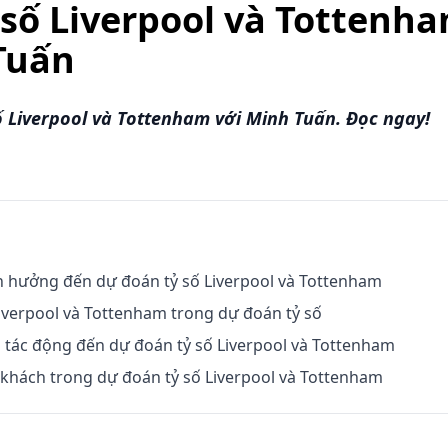
số Liverpool và Tottenh
Tuấn
 Liverpool và Tottenham với Minh Tuấn. Đọc ngay!
 hưởng đến dự đoán tỷ số Liverpool và Tottenham
Liverpool và Tottenham trong dự đoán tỷ số
à tác động đến dự đoán tỷ số Liverpool và Tottenham
 khách trong dự đoán tỷ số Liverpool và Tottenham