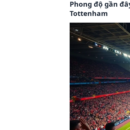
Phong độ gần đây
Tottenham