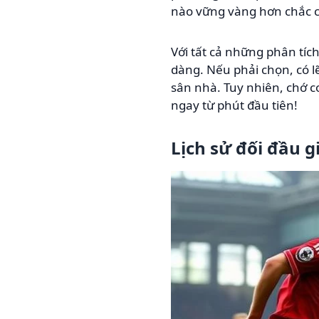
nào vững vàng hơn chắc c
Với tất cả những phân tíc
dàng. Nếu phải chọn, có l
sân nhà. Tuy nhiên, chớ 
ngay từ phút đầu tiên!
Lịch sử đối đầu 