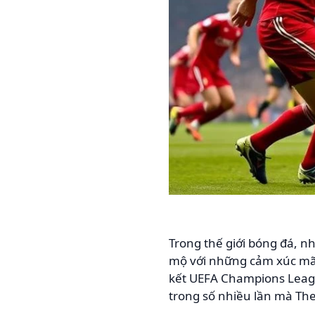
Trong thế giới bóng đá, n
mộ với những cảm xúc mãn
kết UEFA Champions League
trong số nhiều lần mà The