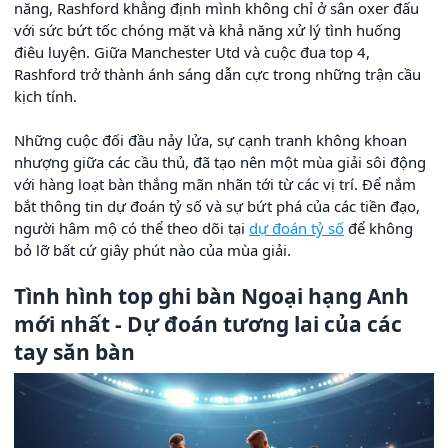
năng, Rashford khẳng định mình không chỉ ở sân oxer đấu
với sức bứt tốc chóng mặt và khả năng xử lý tình huống
điêu luyện. Giữa Manchester Utd và cuộc đua top 4,
Rashford trở thành ánh sáng dẫn cực trong những trận cầu
kịch tính.
Những cuộc đối đầu nảy lửa, sự cạnh tranh không khoan
nhượng giữa các cầu thủ, đã tạo nên một mùa giải sôi động
với hàng loạt bàn thắng mãn nhãn tới từ các vị trí. Để nắm
bắt thông tin dự đoán tỷ số và sự bứt phá của các tiền đạo,
người hâm mộ có thể theo dõi tại
dự đoán tỷ số
để không
bỏ lỡ bất cứ giây phút nào của mùa giải.
Tình hình top ghi bàn Ngoại hạng Anh
mới nhất - Dự đoán tương lai của các
tay săn bàn