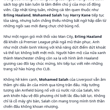
sách top ghi bàn luôn là tâm điểm chú ý của mọi cổ động
viên. Cập nhật từng tuần, những cái tên quen thuộc như
Erling Haaland
,
Mohamed Salah
hay
Harry Kane
tiếp tục
tỏa sáng, nhưng luôn chẳng thiếu những bất ngờ hấp dẫn từ
những ngôi sao mới đang chực chờ bùng nổ.
Như một ngọn gió mới thổi vào Man City,
Erling Haaland
đã khiến cả Premier League phải ngả mũ thán phục. Anh
như một chiến binh Viking với khả năng dứt điểm dứt khoát
và thể lực không biết mệt mỏi. Người hâm mộ của nửa xanh
thành Manchester chẳng còn xa lạ với hình ảnh Haaland
giương cao đôi tay chúc mừng, khi tiếp tục viết nên những
trang sử hào hùng cho CLB.
Không hề kém cạnh,
Mohamed Salah
của Liverpool vẫn âm
thầm ghi dấu ấn của mình qua từng trận đấu. Hãy tưởng
tượng sân Anfield bùng nổ với cú nước rút của Salah, khi
anh khiến hậu vệ đối phương chỉ biết lắc đầu bất lực. Không
chỉ là cỗ máy ghi bàn, Salah còn mang trong mình tinh thần
chiến đấu không khoan nhượng.