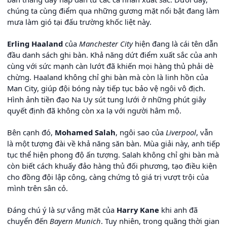
chúng ta cùng điểm qua những gương mặt nổi bật đang làm
mưa làm gió tại đấu trường khốc liệt này.
Erling Haaland
của
Manchester City
hiện đang là cái tên dẫn
đầu danh sách ghi bàn. Khả năng dứt điểm xuất sắc của anh
cùng với sức mạnh càn lướt đã khiến mọi hàng thủ phải dè
chừng. Haaland không chỉ ghi bàn mà còn là linh hồn của
Man City, giúp đội bóng này tiếp tục bảo vệ ngôi vô địch.
Hình ảnh tiền đạo Na Uy sút tung lưới ở những phút giây
quyết định đã không còn xa lạ với người hâm mộ.
Bên cạnh đó,
Mohamed Salah
, ngôi sao của
Liverpool
, vẫn
là một tượng đài về khả năng săn bàn. Mùa giải này, anh tiếp
tục thể hiện phong độ ấn tượng. Salah không chỉ ghi bàn mà
còn biết cách khuấy đảo hàng thủ đối phương, tạo điều kiện
cho đồng đội lập công, càng chứng tỏ giá trị vượt trội của
mình trên sân cỏ.
Đáng chú ý là sự vắng mặt của
Harry Kane
khi anh đã
chuyển đến
Bayern Munich
. Tuy nhiên, trong quãng thời gian