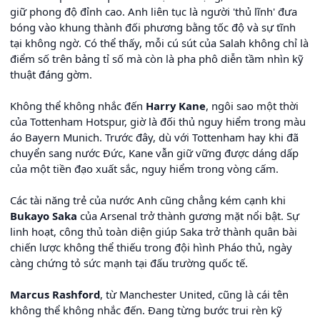
giữ phong độ đỉnh cao. Anh liên tục là người 'thủ lĩnh' đưa
bóng vào khung thành đối phương bằng tốc độ và sự tĩnh
tại không ngờ. Có thể thấy, mỗi cú sút của Salah không chỉ là
điểm số trên bảng tỉ số mà còn là pha phô diễn tầm nhìn kỹ
thuật đáng gờm.
Không thể không nhắc đến
Harry Kane
, ngôi sao một thời
của Tottenham Hotspur, giờ là đối thủ nguy hiểm trong màu
áo Bayern Munich. Trước đây, dù với Tottenham hay khi đã
chuyển sang nước Đức, Kane vẫn giữ vững được dáng dấp
của một tiền đạo xuất sắc, nguy hiểm trong vòng cấm.
Các tài năng trẻ của nước Anh cũng chẳng kém cạnh khi
Bukayo Saka
của Arsenal trở thành gương mặt nổi bật. Sự
linh hoạt, công thủ toàn diện giúp Saka trở thành quân bài
chiến lược không thể thiếu trong đội hình Pháo thủ, ngày
càng chứng tỏ sức mạnh tại đấu trường quốc tế.
Marcus Rashford
, từ Manchester United, cũng là cái tên
không thể không nhắc đến. Đang từng bước trui rèn kỹ