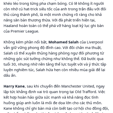
khéo léo trong từng pha chạm bóng. Có lẽ không ít người
còn nhớ cú hat-trick siêu tốc của anh trong trận đấu với đối
thủ cùng thành phố, là một minh chứng rõ ràng cho khả
năng săn bàn thượng thừa. Với đà phát triển hiện tại,
Haaland hoàn toàn có thể phá vỡ hàng loạt kỷ lục ghi bàn
của Premier League.
Không kém phần nổi bật,
Mohamed Salah
của Liverpool
vẫn giữ vững phong độ đỉnh cao. Với đôi chân ma thuật,
Salah có thể xuyên thủng hàng phòng ngự đối phương từ
những góc sút tưởng chừng như không thể. Đã bước qua
tuổi 30, nhưng nhờ nền tảng thể lực tuyệt vời và ý thức tập
luyện nghiêm túc, Salah hứa hẹn còn nhiều mùa giải để lại
dấu ấn.
Harry Kane
, sau khi chuyển đến Manchester United, ngay
lập tức khẳng định vai trò quan trọng tại Old Trafford. Việc
kết hợp hoàn hảo giữa sức mạnh và khả năng đọc tình
huống giúp anh luôn là mối đe dọa lớn cho các thủ môn.
Kane không chỉ ghi bàn mà còn biết tạo cơ hội cho đồng đội,