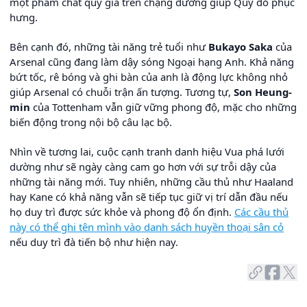
một phẩm chất quý giá trên chặng đường giúp Quỷ đỏ phục
hưng.
Bên cạnh đó, những tài năng trẻ tuổi như
Bukayo Saka
của
Arsenal cũng đang làm dậy sóng Ngoại hạng Anh. Khả năng
bứt tốc, rê bóng và ghi bàn của anh là động lực không nhỏ
giúp Arsenal có chuỗi trận ấn tượng. Tương tự,
Son Heung-
min
của Tottenham vẫn giữ vững phong độ, mặc cho những
biến động trong nội bộ câu lạc bộ.
Nhìn về tương lai, cuộc cạnh tranh danh hiệu Vua phá lưới
dường như sẽ ngày càng cam go hơn với sự trỗi dậy của
những tài năng mới. Tuy nhiên, những cầu thủ như Haaland
hay Kane có khả năng vẫn sẽ tiếp tục giữ vị trí dẫn đầu nếu
họ duy trì được sức khỏe và phong độ ổn định.
Các cầu thủ
này có thể ghi tên mình vào danh sách huyền thoại sân cỏ
nếu duy trì đà tiến bộ như hiện nay.