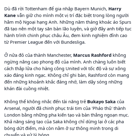
Dù đã rời Tottenham để gia nhập Bayern Munich,
Harry
Kane
vẫn giữ cho mình một vị trí đặc biệt trong lòng người
hâm mộ Ngoại hạng Anh. Những năm tháng khoác áo Spurs
đã tạo nên một tay săn bàn lão luyện, và giờ đây anh tiếp tục
hành trình chinh phục châu Âu, đem kinh nghiệm đỉnh cao
từ Premier League đến với Bundesliga.
Ở nửa đỏ của thành Manchester,
Marcus Rashford
không
ngừng nâng cao phong độ của mình. Anh chàng luôn biết
cách thắp lửa cho hàng công United với tốc độ và sự xông
xáo đáng kinh ngạc. Không chỉ ghi bàn, Rashford còn mang
đến những khoảnh khắc đáng nhớ, làm dậy sóng những
khán đài cuồng nhiệt.
Không thể không nhắc đến tài năng trẻ
Bukayo Saka
của
Arsenal, người đã chinh phục trái tim của 'Pháo thủ' thành
London bằng những pha kiến tạo và bàn thắng ngoạn mục.
Khả năng sáng tạo của Saka không chỉ dừng lại ở các pha
bóng dứt điểm, mà còn nằm ở sự thông minh trong di
chuyển và xử lý bóng.