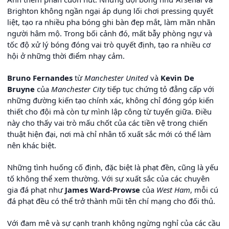
Brighton không ngần ngại áp dụng lối chơi pressing quyết
liệt, tạo ra nhiều pha bóng ghi bàn đẹp mắt, làm mãn nhãn
người hâm mộ. Trong bối cảnh đó, mất bẫy phòng ngự và
tốc độ xử lý bóng đóng vai trò quyết định, tạo ra nhiều cơ
hội ở những thời điểm nhạy cảm.
Bruno Fernandes
từ
Manchester United
và
Kevin De
Bruyne
của
Manchester City
tiếp tục chứng tỏ đẳng cấp với
những đường kiến tạo chính xác, không chỉ đóng góp kiến
thiết cho đội mà còn tự mình lập công từ tuyến giữa. Điều
này cho thấy vai trò mấu chốt của các tiền vệ trong chiến
thuật hiện đại, nơi mà chỉ nhân tố xuất sắc mới có thể làm
nên khác biệt.
Những tình huống cố định, đặc biệt là phạt đền, cũng là yếu
tố không thể xem thường. Với sự xuất sắc của các chuyên
gia đá phạt như
James Ward-Prowse
của
West Ham
, mỗi cú
đá phạt đều có thể trở thành mũi tên chí mạng cho đối thủ.
Với đam mê và sự cạnh tranh không ngừng nghỉ của các cầu