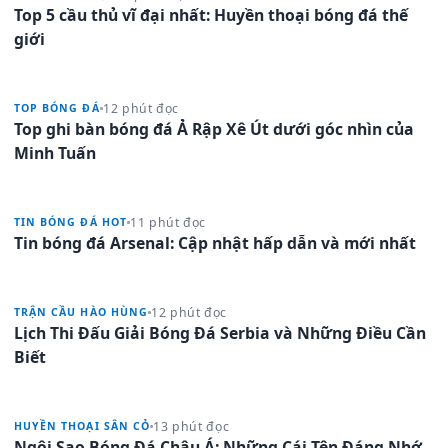
Top 5 cầu thủ vĩ đại nhất: Huyền thoại bóng đá thế
giới
12 phút đọc
TOP BÓNG ĐÁ
Top ghi bàn bóng đá Ả Rập Xê Út dưới góc nhìn của
Minh Tuấn
11 phút đọc
TIN BÓNG ĐÁ HOT
Tin bóng đá Arsenal: Cập nhật hấp dẫn và mới nhất
12 phút đọc
TRẬN CẦU HÀO HÙNG
Lịch Thi Đấu Giải Bóng Đá Serbia và Những Điều Cần
Biết
13 phút đọc
HUYỀN THOẠI SÂN CỎ
Ngôi Sao Bóng Đá Châu Á: Những Cái Tên Đáng Nhớ