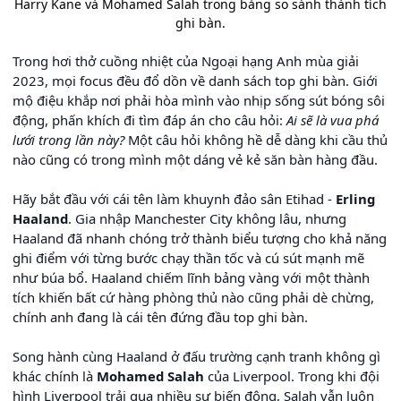
Harry Kane và Mohamed Salah trong bảng so sánh thành tích
ghi bàn.
Trong hơi thở cuồng nhiệt của Ngoại hạng Anh mùa giải
2023, mọi focus đều đổ dồn về danh sách top ghi bàn. Giới
mộ điệu khắp nơi phải hòa mình vào nhịp sống sút bóng sôi
động, phấn khích đi tìm đáp án cho câu hỏi:
Ai sẽ là vua phá
lưới trong lần này?
Một câu hỏi không hề dễ dàng khi cầu thủ
nào cũng có trong mình một dáng vẻ kẻ săn bàn hàng đầu.
Hãy bắt đầu với cái tên làm khuynh đảo sân Etihad -
Erling
Haaland
. Gia nhập Manchester City không lâu, nhưng
Haaland đã nhanh chóng trở thành biểu tượng cho khả năng
ghi điểm với từng bước chạy thần tốc và cú sút mạnh mẽ
như búa bổ. Haaland chiếm lĩnh bảng vàng với một thành
tích khiến bất cứ hàng phòng thủ nào cũng phải dè chừng,
chính anh đang là cái tên đứng đầu top ghi bàn.
Song hành cùng Haaland ở đấu trường cạnh tranh không gì
khác chính là
Mohamed Salah
của Liverpool. Trong khi đội
hình Liverpool trải qua nhiều sự biến động, Salah vẫn luôn