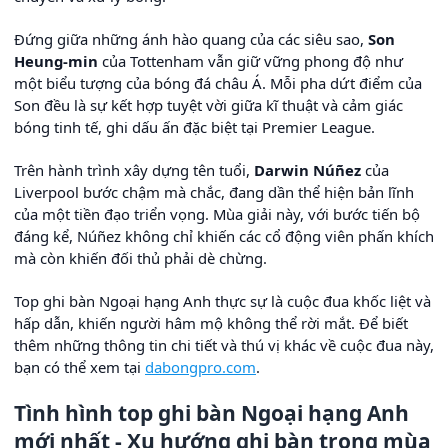
Đứng giữa những ánh hào quang của các siêu sao,
Son
Heung-min
của Tottenham vẫn giữ vững phong độ như
một biểu tượng của bóng đá châu Á. Mỗi pha dứt điểm của
Son đều là sự kết hợp tuyệt vời giữa kĩ thuật và cảm giác
bóng tinh tế, ghi dấu ấn đặc biệt tại Premier League.
Trên hành trình xây dựng tên tuổi,
Darwin Núñez
của
Liverpool bước chậm mà chắc, đang dần thể hiện bản lĩnh
của một tiền đạo triển vọng. Mùa giải này, với bước tiến bộ
đáng kể, Núñez không chỉ khiến các cổ động viên phấn khích
mà còn khiến đối thủ phải dè chừng.
Top ghi bàn Ngoại hạng Anh thực sự là cuộc đua khốc liệt và
hấp dẫn, khiến người hâm mộ không thể rời mắt. Để biết
thêm những thông tin chi tiết và thú vị khác về cuộc đua này,
bạn có thể xem tại
dabongpro.com
.
Tình hình top ghi bàn Ngoại hạng Anh
mới nhất - Xu hướng ghi bàn trong mùa