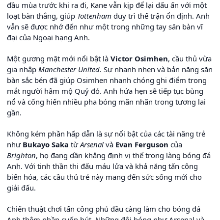
đầu mùa trước khi ra đi, Kane vẫn kịp để lại dấu ấn với một
loạt bàn thắng, giúp
Tottenham
duy trì thế trận ổn định. Anh
vẫn sẽ được nhớ đến như một trong những tay săn bàn vĩ
đại của Ngoại hạng Anh.
Một gương mặt mới nổi bật là
Victor Osimhen
, cầu thủ vừa
gia nhập
Manchester United
. Sự nhanh nhẹn và bản năng săn
bàn sắc bén đã giúp Osimhen nhanh chóng ghi điểm trong
mắt người hâm mộ Quỷ đỏ. Anh hứa hẹn sẽ tiếp tục bùng
nổ và cống hiến nhiều pha bóng mãn nhãn trong tương lai
gần.
Không kém phần hấp dẫn là sự nổi bật của các tài năng trẻ
như
Bukayo Saka
từ
Arsenal
và
Evan Ferguson
của
Brighton
, họ đang dần khẳng định vị thế trong làng bóng đá
Anh. Với tinh thần thi đấu máu lửa và khả năng tấn công
biến hóa, các cầu thủ trẻ này mang đến sức sống mới cho
giải đấu.
Chiến thuật chơi tấn công phủ đầu càng làm cho bóng đá
Anh thêm phần cuốn hút. Những đội bóng như Arsenal và