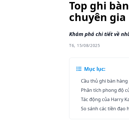
Top ghi bà
chuyên gia
Khám phá chi tiết về n
T6, 15/08/2025
Mục lục:
Cầu thủ ghi bàn hàng
Phân tích phong độ c
Tác động của Harry K
So sánh các tiền đạo