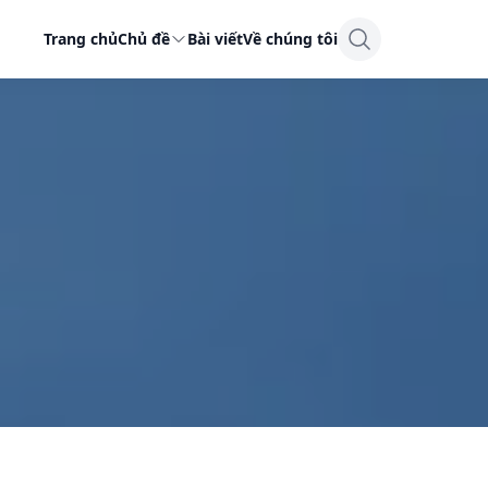
Trang chủ
Chủ đề
Bài viết
Về chúng tôi