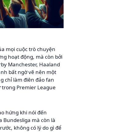
ủa mọi cuộc trò chuyện
ng hoạt động, mà còn bởi
erby Manchester, Haaland
 anh bất ngờ vẽ nên một
 chỉ làm điên đảo fan
ữ trong Premier League
ào hứng khi nói đến
ịa Bundesliga mà còn là
ước, không có lý do gì để