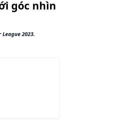
ới góc nhìn
r League 2023.