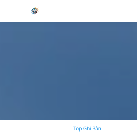
Top Ghi Bàn