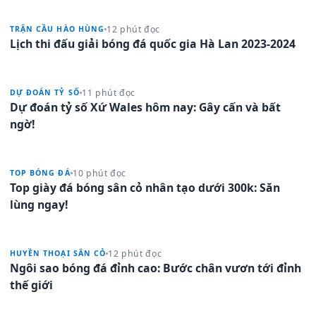
12 phút đọc
TRẬN CẦU HÀO HÙNG
Lịch thi đấu giải bóng đá quốc gia Hà Lan 2023-2024
11 phút đọc
DỰ ĐOÁN TỶ SỐ
Dự đoán tỷ số Xứ Wales hôm nay: Gây cấn và bất
ngờ!
10 phút đọc
TOP BÓNG ĐÁ
Top giày đá bóng sân cỏ nhân tạo dưới 300k: Săn
lùng ngay!
12 phút đọc
HUYỀN THOẠI SÂN CỎ
Ngôi sao bóng đá đỉnh cao: Bước chân vươn tới đỉnh
thế giới