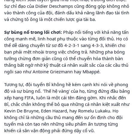
Sự chỉ đạo của Didier Deschamps cũng đóng góp không nhỏ
vào thành công của đội, đánh dấu khả năng lãnh đạo tài tình
và chứng tỏ ông là một chiến lược gia tài ba.
Sự bùng nổ trong lối chơi:
Pháp nổi tiếng với khả năng tấn
công mạnh mẽ, linh hoạt phụ thuộc vào từng đối thủ. Họ có
thể dễ dàng chuyển từ sơ đồ 4-2-3-1 sang 4-3-3, khiến cho
bạn phải mệt nhoài trong việc chống trả. Những pha bóng
tưởng chừng đơn giản cũng có thể chuyển hóa thành bàn
thắng bất ngờ nhờ kỹ thuật cá nhân xuất sắc của các cầu thủ
ngôi sao như Antoine Griezmann hay Mbappé.
Tương tự, đội tuyển Bỉ không hề kém cạnh khi nói về phong
độ và sự bùng nổ. 'Thế hệ vàng' của họ, từng đứng đầu bảng
xếp hạng FIFA, luôn là một cái tên đáng gờm. Khi nhắc đến
Bỉ, chắc chắn không thể bỏ qua những cá nhân kiệt xuất như
Kevin De Bruyne, Eden Hazard, hay Romelu Lukaku. Họ
không chỉ là những cầu thủ mang đến sự ổn định cho đội
tuyển mà còn tạo nên những siêu phẩm ấn tượng từng
khiến cả sân vận động phải đứng dậy cổ vũ.