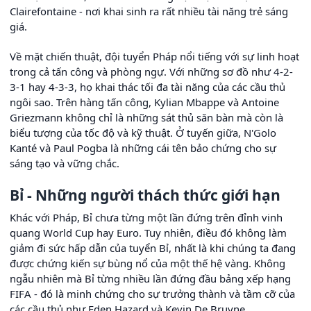
Clairefontaine - nơi khai sinh ra rất nhiều tài năng trẻ sáng
giá.
Về mặt chiến thuật, đội tuyển Pháp nổi tiếng với sự linh hoạt
trong cả tấn công và phòng ngự. Với những sơ đồ như 4-2-
3-1 hay 4-3-3, họ khai thác tối đa tài năng của các cầu thủ
ngôi sao. Trên hàng tấn công, Kylian Mbappe và Antoine
Griezmann không chỉ là những sát thủ săn bàn mà còn là
biểu tượng của tốc độ và kỹ thuật. Ở tuyến giữa, N'Golo
Kanté và Paul Pogba là những cái tên bảo chứng cho sự
sáng tạo và vững chắc.
Bỉ - Những người thách thức giới hạn
Khác với Pháp, Bỉ chưa từng một lần đứng trên đỉnh vinh
quang World Cup hay Euro. Tuy nhiên, điều đó không làm
giảm đi sức hấp dẫn của tuyển Bỉ, nhất là khi chúng ta đang
được chứng kiến sự bùng nổ của một thế hệ vàng. Không
ngẫu nhiên mà Bỉ từng nhiều lần đứng đầu bảng xếp hạng
FIFA - đó là minh chứng cho sự trưởng thành và tầm cỡ của
các cầu thủ như Eden Hazard và Kevin De Bruyne.