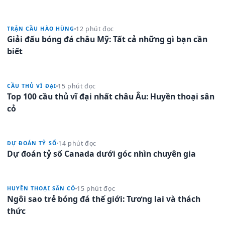
12 phút đọc
TRẬN CẦU HÀO HÙNG
Giải đấu bóng đá châu Mỹ: Tất cả những gì bạn cần
biết
15 phút đọc
CẦU THỦ VĨ ĐẠI
Top 100 cầu thủ vĩ đại nhất châu Âu: Huyền thoại sân
cỏ
14 phút đọc
DỰ ĐOÁN TỶ SỐ
Dự đoán tỷ số Canada dưới góc nhìn chuyên gia
15 phút đọc
HUYỀN THOẠI SÂN CỎ
Ngôi sao trẻ bóng đá thế giới: Tương lai và thách
thức