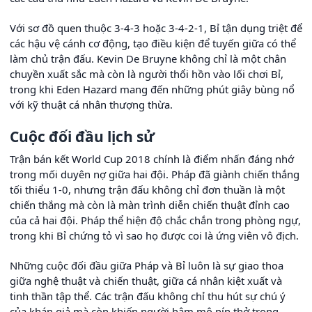
Với sơ đồ quen thuộc 3-4-3 hoặc 3-4-2-1, Bỉ tận dụng triệt để
các hậu vệ cánh cơ động, tạo điều kiện để tuyến giữa có thể
làm chủ trận đấu. Kevin De Bruyne không chỉ là một chân
chuyền xuất sắc mà còn là người thổi hồn vào lối chơi Bỉ,
trong khi Eden Hazard mang đến những phút giây bùng nổ
với kỹ thuật cá nhân thượng thừa.
Cuộc đối đầu lịch sử
Trận bán kết World Cup 2018 chính là điểm nhấn đáng nhớ
trong mối duyên nợ giữa hai đội. Pháp đã giành chiến thắng
tối thiểu 1-0, nhưng trận đấu không chỉ đơn thuần là một
chiến thắng mà còn là màn trình diễn chiến thuật đỉnh cao
của cả hai đội. Pháp thể hiện độ chắc chắn trong phòng ngự,
trong khi Bỉ chứng tỏ vì sao họ được coi là ứng viên vô địch.
Những cuộc đối đầu giữa Pháp và Bỉ luôn là sự giao thoa
giữa nghệ thuật và chiến thuật, giữa cá nhân kiệt xuất và
tinh thần tập thể. Các trận đấu không chỉ thu hút sự chú ý
của khán giả mà còn khiến người hâm mộ nín thở trong