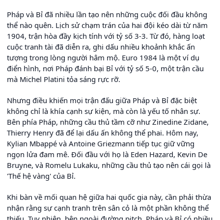
Pháp và Bỉ đã nhiều lần tạo nên những cuộc đối đầu không
thể nào quên. Lịch sử chạm trán của hai đội kéo dài từ năm
1904, trận hòa đầy kịch tính với tỷ số 3-3. Từ đó, hàng loạt
cuộc tranh tài đã diễn ra, ghi dấu nhiều khoảnh khắc ấn
tượng trong lòng người hâm mộ. Euro 1984 là một ví dụ
điển hình, nơi Pháp đánh bại Bỉ với tỷ số 5-0, một trận cầu
mà Michel Platini tỏa sáng rực rỡ.
Nhưng điều khiến mọi trận đấu giữa Pháp và Bỉ đặc biệt
không chỉ là khía cạnh sự kiện, mà còn là yếu tố nhân sự.
Bên phía Pháp, những cầu thủ tầm cỡ như Zinedine Zidane,
Thierry Henry đã để lại dấu ấn không thể phai. Hôm nay,
Kylian Mbappé và Antoine Griezmann tiếp tục giữ vững
ngọn lửa đam mê. Đối đầu với họ là Eden Hazard, Kevin De
Bruyne, và Romelu Lukaku, những cầu thủ tạo nên cái gọi là
'Thế hệ vàng' của Bỉ.
Khi bàn về mối quan hệ giữa hai quốc gia này, cần phải thừa
nhận rằng sự cạnh tranh trên sân cỏ là một phần không thể
thiếu. Tuy nhiên, bên ngoài đường pitch, Pháp và Bỉ có nhiều