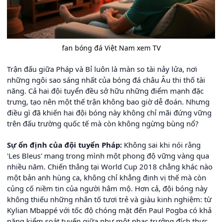
fan bóng đá Việt Nam xem TV
Trận đấu giữa Pháp và Bỉ luôn là màn so tài nảy lửa, nơi
những ngôi sao sáng nhất của bóng đá châu Âu thi thố tài
năng. Cả hai đội tuyển đều sở hữu những điểm mạnh đặc
trưng, tạo nên một thế trận không bao giờ dễ đoán. Nhưng
điều gì đã khiến hai đội bóng này không chỉ mãi đứng vững
trên đấu trường quốc tế mà còn không ngừng bùng nổ?
Sự ổn định của đội tuyển Pháp:
Không sai khi nói rằng
'Les Bleus' mang trong mình một phong độ vững vàng qua
nhiều năm. Chiến thắng tại World Cup 2018 chẳng khác nào
một bản anh hùng ca, không chỉ khẳng định vị thế mà còn
củng cố niềm tin của người hâm mộ. Hơn cả, đội bóng này
không thiếu những nhân tố tươi trẻ và giàu kinh nghiệm: từ
Kylian Mbappé với tốc độ chóng mặt đến Paul Pogba có khả
năng kiểm soát tuyến giữa như một nhạc trưởng đích thực.