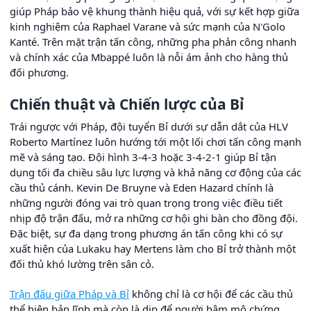
giúp Pháp bảo vệ khung thành hiệu quả, với sự kết hợp giữa
kinh nghiệm của Raphael Varane và sức mạnh của N'Golo
Kanté. Trên mặt trận tấn công, những pha phản công nhanh
và chính xác của Mbappé luôn là nỗi ám ảnh cho hàng thủ
đối phương.
Chiến thuật và Chiến lược của Bỉ
Trái ngược với Pháp, đội tuyển Bỉ dưới sự dẫn dắt của HLV
Roberto Martínez luôn hướng tới một lối chơi tấn công mạnh
mẽ và sáng tạo. Đội hình 3-4-3 hoặc 3-4-2-1 giúp Bỉ tận
dụng tối đa chiều sâu lực lượng và khả năng cơ động của các
cầu thủ cánh. Kevin De Bruyne và Eden Hazard chính là
những người đóng vai trò quan trọng trong việc điều tiết
nhịp độ trận đấu, mở ra những cơ hội ghi bàn cho đồng đội.
Đặc biệt, sự đa dạng trong phương án tấn công khi có sự
xuất hiện của Lukaku hay Mertens làm cho Bỉ trở thành một
đối thủ khó lường trên sân cỏ.
Trận đấu giữa Pháp và Bỉ
không chỉ là cơ hội để các cầu thủ
thể hiện bản lĩnh mà còn là dịp để người hâm mộ chứng