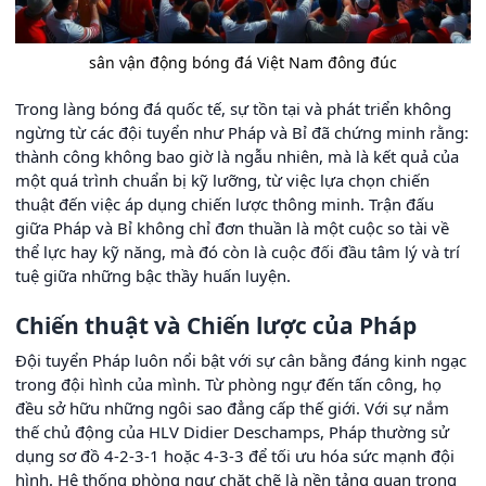
sân vận động bóng đá Việt Nam đông đúc
Trong làng bóng đá quốc tế, sự tồn tại và phát triển không
ngừng từ các đội tuyển như Pháp và Bỉ đã chứng minh rằng:
thành công không bao giờ là ngẫu nhiên, mà là kết quả của
một quá trình chuẩn bị kỹ lưỡng, từ việc lựa chọn chiến
thuật đến việc áp dụng chiến lược thông minh. Trận đấu
giữa Pháp và Bỉ không chỉ đơn thuần là một cuộc so tài về
thể lực hay kỹ năng, mà đó còn là cuộc đối đầu tâm lý và trí
tuệ giữa những bậc thầy huấn luyện.
Chiến thuật và Chiến lược của Pháp
Đội tuyển Pháp luôn nổi bật với sự cân bằng đáng kinh ngạc
trong đội hình của mình. Từ phòng ngự đến tấn công, họ
đều sở hữu những ngôi sao đẳng cấp thế giới. Với sự nắm
thế chủ động của HLV Didier Deschamps, Pháp thường sử
dụng sơ đồ 4-2-3-1 hoặc 4-3-3 để tối ưu hóa sức mạnh đội
hình. Hệ thống phòng ngự chặt chẽ là nền tảng quan trọng