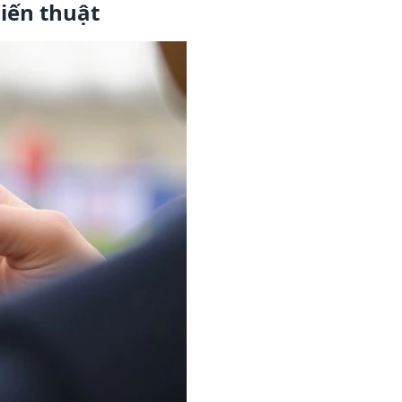
iến thuật