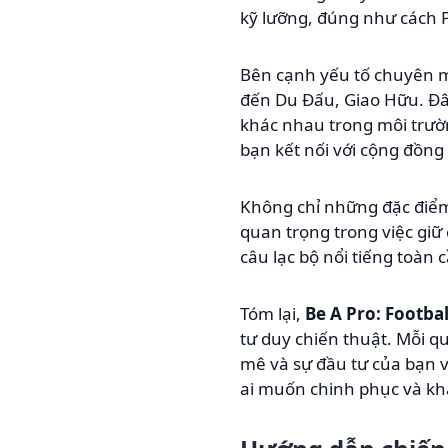
kỹ lưỡng, đúng như cách P
Bên cạnh yếu tố chuyên m
đến Du Đấu, Giao Hữu. Đây
khác nhau trong môi trườ
bạn kết nối với cộng đồng
Không chỉ những đặc điểm
quan trọng trong việc giữ
câu lạc bộ nổi tiếng toàn
Tóm lại,
Be A Pro: Footbal
tư duy chiến thuật. Mỗi q
mê và sự đầu tư của bạn 
ai muốn chinh phục và khắc