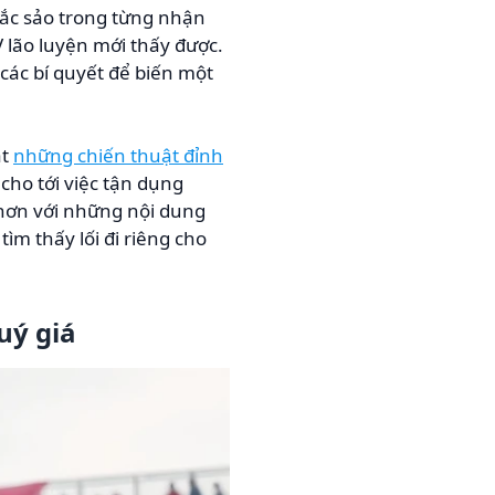
 sắc sảo trong từng nhận
V lão luyện mới thấy được.
ác bí quyết để biến một
ật
những chiến thuật đỉnh
cho tới việc tận dụng
 hơn với những nội dung
tìm thấy lối đi riêng cho
uý giá