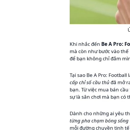
Ứ
Khi nhắc đến
Be A Pro: F
mà còn như bước vào thế g
để bạn không chỉ đắm mình
Tại sao Be A Pro: Footbal
cấp chỉ số cầu thủ
đã mở ra
bạn. Từ việc mua bán cầu 
sự là sân chơi mà bạn có 
Dành cho những ai yêu thí
từng pha chạm bóng sống
mỗi đường chuyền tinh tế 