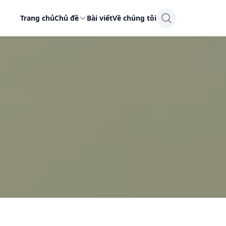
Trang chủ
Chủ đề
Bài viết
Về chúng tôi