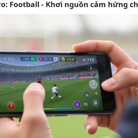
o: Football - Khơi nguồn cảm hứng ch