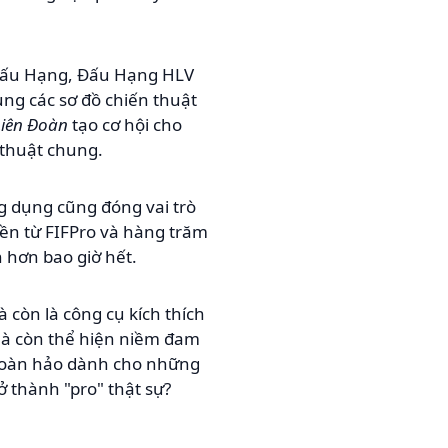
ấu Hạng, Đấu Hạng HLV
ng các sơ đồ chiến thuật
Liên Đoàn
tạo cơ hội cho
 thuật chung.
g dụng cũng đóng vai trò
yền từ FIFPro và hàng trăm
 hơn bao giờ hết.
 còn là công cụ kích thích
 mà còn thể hiện niềm đam
 hoàn hảo dành cho những
ở thành "pro" thật sự?