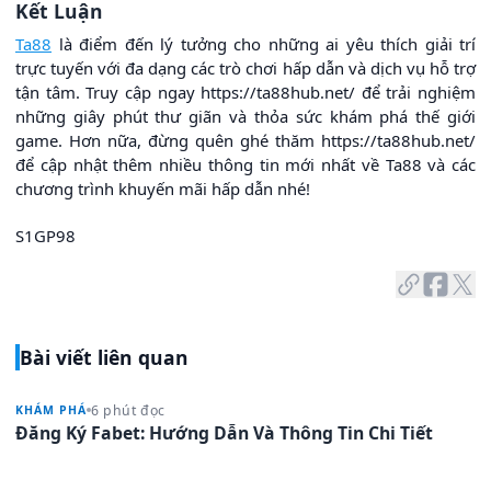
Kết Luận
Ta88
là điểm đến lý tưởng cho những ai yêu thích giải trí
trực tuyến với đa dạng các trò chơi hấp dẫn và dịch vụ hỗ trợ
tận tâm. Truy cập ngay https://ta88hub.net/ để trải nghiệm
những giây phút thư giãn và thỏa sức khám phá thế giới
game. Hơn nữa, đừng quên ghé thăm https://ta88hub.net/
để cập nhật thêm nhiều thông tin mới nhất về Ta88 và các
chương trình khuyến mãi hấp dẫn nhé!
S1GP98
Bài viết liên quan
6 phút đọc
KHÁM PHÁ
Đăng Ký Fabet: Hướng Dẫn Và Thông Tin Chi Tiết