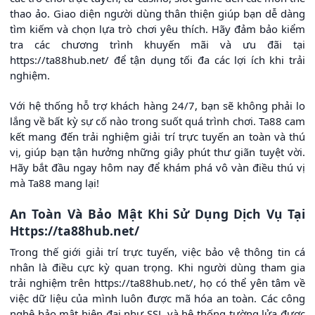
thao ảo. Giao diện người dùng thân thiện giúp bạn dễ dàng
tìm kiếm và chọn lựa trò chơi yêu thích. Hãy đảm bảo kiểm
tra các chương trình khuyến mãi và ưu đãi tại
https://ta88hub.net/ để tận dụng tối đa các lợi ích khi trải
nghiệm.
Với hệ thống hỗ trợ khách hàng 24/7, bạn sẽ không phải lo
lắng về bất kỳ sự cố nào trong suốt quá trình chơi. Ta88 cam
kết mang đến trải nghiệm giải trí trực tuyến an toàn và thú
vị, giúp bạn tận hưởng những giây phút thư giãn tuyệt vời.
Hãy bắt đầu ngay hôm nay để khám phá vô vàn điều thú vị
mà Ta88 mang lại!
An Toàn Và Bảo Mật Khi Sử Dụng Dịch Vụ Tại
Https://ta88hub.net/
Trong thế giới giải trí trực tuyến, việc bảo vệ thông tin cá
nhân là điều cực kỳ quan trọng. Khi người dùng tham gia
trải nghiệm trên https://ta88hub.net/, họ có thể yên tâm về
việc dữ liệu của mình luôn được mã hóa an toàn. Các công
nghệ bảo mật hiện đại như SSL và hệ thống tường lửa được