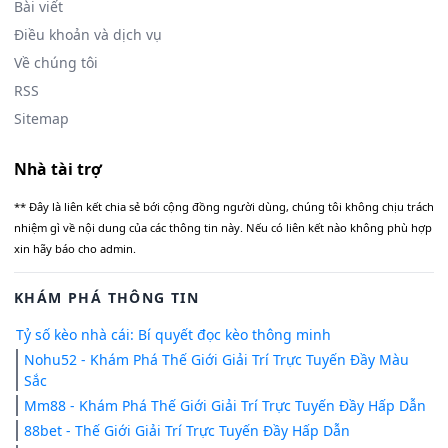
Bài viết
Điều khoản và dịch vụ
Về chúng tôi
RSS
Sitemap
Nhà tài trợ
** Đây là liên kết chia sẻ bới cộng đồng người dùng, chúng tôi không chịu trách
nhiệm gì về nội dung của các thông tin này. Nếu có liên kết nào không phù hợp
xin hãy báo cho admin.
KHÁM PHÁ THÔNG TIN
Tỷ số kèo nhà cái: Bí quyết đọc kèo thông minh
Nohu52 - Khám Phá Thế Giới Giải Trí Trực Tuyến Đầy Màu
Sắc
Mm88 - Khám Phá Thế Giới Giải Trí Trực Tuyến Đầy Hấp Dẫn
88bet - Thế Giới Giải Trí Trực Tuyến Đầy Hấp Dẫn