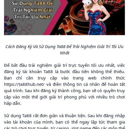
Cách Đăng Ký Và Sử Dụng Ta88 Để Trải Nghiệm Giải Trí Tối Ưu
Nhất
Để bắt đầu trải nghiệm giải trí trực tuyến tối ưu nhất, việc
đăng ký tài khoản Ta88 là bước đầu tiên không thể thiếu.
Bạn chỉ cần truy cập vào trang web chính thức
https://ta88hub.net/ và điền thông tin cá nhân để hoàn tất
quá trình. Sau khi đăng ký thành công, bạn sẽ có quyền truy
cập vào một thế giới giải trí phong phú với nhiều trò chơi
hấp dẫn.
Sử dụng Ta88 rất đơn giản và thuận tiện. Sau khi đăng nhập
vào tài khoản của mình, bạn có thể ngay lập tức tham gia
các trò chơi trực tuyến, từ casino, slot game đến các môn thể