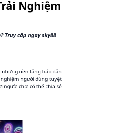
Trải Nghiệm
n? Truy cập ngay sky88
g những nền tảng hấp dẫn
ải nghiệm người dùng tuyệt
 người chơi có thể chia sẻ