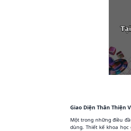
Giao Diện Thân Thiện 
Một trong những điều đầu 
dùng. Thiết kế khoa học g