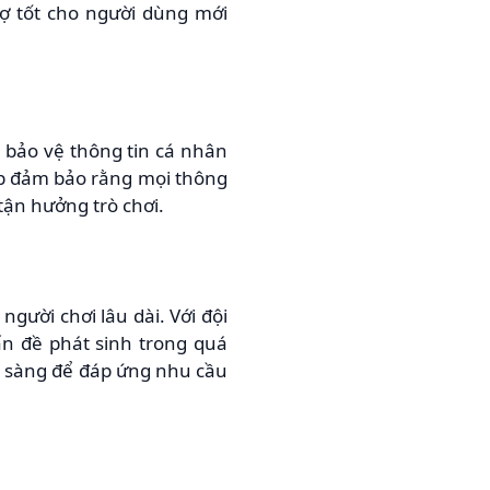
rợ tốt cho người dùng mới
 bảo vệ thông tin cá nhân
úp đảm bảo rằng mọi thông
tận hưởng trò chơi.
gười chơi lâu dài. Với đội
ấn đề phát sinh trong quá
ẵn sàng để đáp ứng nhu cầu