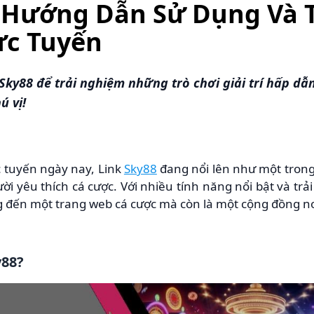
: Hướng Dẫn Sử Dụng Và 
ực Tuyến
Sky88 để trải nghiệm những trò chơi giải trí hấp dẫ
ú vị!
ực tuyến ngày nay, Link
Sky88
đang nổi lên như một tron
 yêu thích cá cược. Với nhiều tính năng nổi bật và tr
 đến một trang web cá cược mà còn là một cộng đồng nơi
y88?