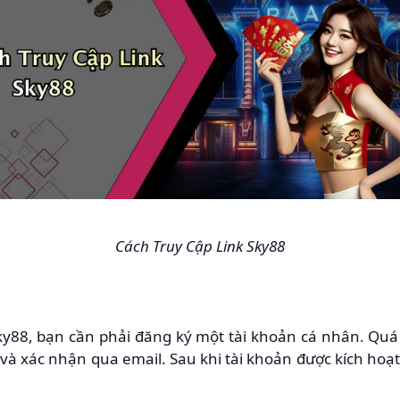
Cách Truy Cập Link Sky88
ky88, bạn cần phải đăng ký một tài khoản cá nhân. Quá 
 và xác nhận qua email. Sau khi tài khoản được kích hoạ