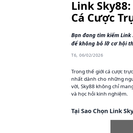
Link Sky88
Cá Cược Tr
Bạn đang tìm kiếm Link 
để không bỏ lỡ cơ hội th
T6, 06/02/2026
Trong thế giới cá cược tr
nhất dành cho những người
vời, Sky88 không chỉ mang
và học hỏi kinh nghiệm.
Tại Sao Chọn Link Sk