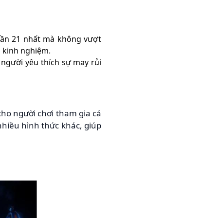
 gần 21 nhất mà không vượt
n kinh nghiệm.
t người yêu thích sự may rủi
ho người chơi tham gia cá
hiều hình thức khác, giúp