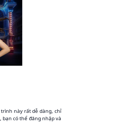
trình này rất dễ dàng, chỉ
t, bạn có thể đăng nhập và