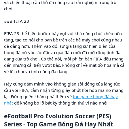
và chiến thuật cầu thủ đã nâng cao trải nghiệm trong trò
chơi.
### FIFA 23
FIFA 23 thể hiện bước nhảy vọt với khả năng chơi chéo nền
tảng, tạo cơ hội cho bạn bè trên các hệ máy chơi cùng nhau
dễ dàng hơn. Thêm vào đó, sự gia tăng sự hiện diện của
bóng đá nữ với các đội và giải đấu mới đã mở rộng tính đa
dạng của trò chơi. Có thể nói, mỗi phiên bản FIFA đều mang
đến những cải tiến vượt bậc, không chỉ về mặt đồ họa mà cả
về lối chơi và tính năng đa dạng.
Hãy cùng đắm mình vào không gian sôi động của làng túc
cầu với FIFA, cảm nhận từng giây phút hồi hộp mà nó mang
lại. Đừng quên khám phá thêm về
top game bóng đá hay
nhất
để không bỏ lỡ bất kỳ thông tin thú vị nào nhé!
eFootball Pro Evolution Soccer (PES)
Series - Top Game Bóng Đá Hay Nhất