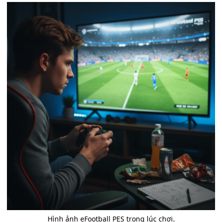
Hình ảnh eFootball PES trong lúc chơi.