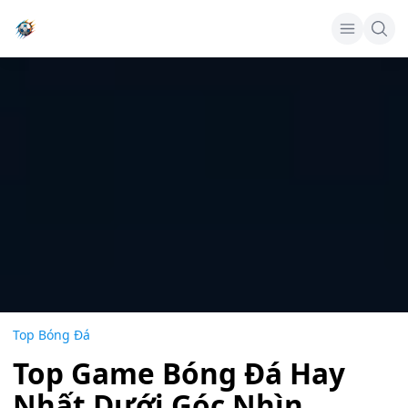
Top Bóng Đá
Top Game Bóng Đá Hay
Nhất Dưới Góc Nhìn