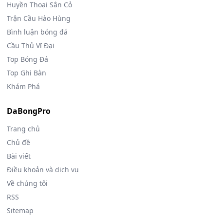
Huyền Thoại Sân Cỏ
Trận Cầu Hào Hùng
Bình luận bóng đá
Cầu Thủ Vĩ Đại
Top Bóng Đá
Top Ghi Bàn
Khám Phá
DaBongPro
Trang chủ
Chủ đề
Bài viết
Điều khoản và dịch vụ
Về chúng tôi
RSS
Sitemap