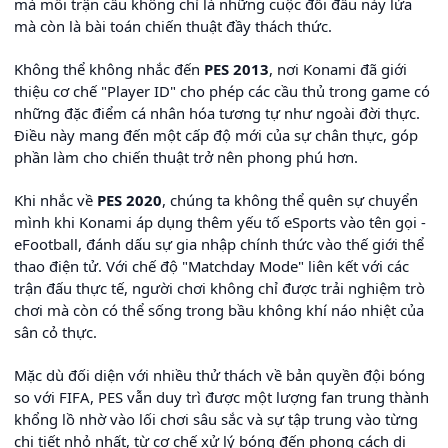
mà mỗi trận cầu không chỉ là những cuộc đối đầu nảy lửa
mà còn là bài toán chiến thuật đầy thách thức.
Không thể không nhắc đến
PES 2013
, nơi Konami đã giới
thiệu cơ chế "Player ID" cho phép các cầu thủ trong game có
những đặc điểm cá nhân hóa tương tự như ngoài đời thực.
Điều này mang đến một cấp độ mới của sự chân thực, góp
phần làm cho chiến thuật trở nên phong phú hơn.
Khi nhắc về
PES 2020
, chúng ta không thể quên sự chuyển
mình khi Konami áp dụng thêm yếu tố eSports vào tên gọi -
eFootball, đánh dấu sự gia nhập chính thức vào thế giới thể
thao điện tử. Với chế độ "Matchday Mode" liên kết với các
trận đấu thực tế, người chơi không chỉ được trải nghiệm trò
chơi mà còn có thể sống trong bầu không khí náo nhiệt của
sân cỏ thực.
Mặc dù đối diện với nhiều thử thách về bản quyền đội bóng
so với FIFA, PES vẫn duy trì được một lượng fan trung thành
khổng lồ nhờ vào lối chơi sâu sắc và sự tập trung vào từng
chi tiết nhỏ nhất, từ cơ chế xử lý bóng đến phong cách di