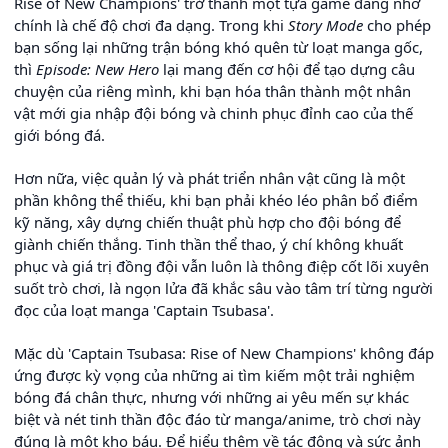
Rise of New Champions' trở thành một tựa game đáng nhớ
chính là chế độ chơi đa dạng. Trong khi
Story Mode
cho phép
bạn sống lại những trận bóng khó quên từ loạt manga gốc,
thì
Episode: New Hero
lại mang đến cơ hội để tạo dựng câu
chuyện của riêng mình, khi bạn hóa thân thành một nhân
vật mới gia nhập đội bóng và chinh phục đỉnh cao của thế
giới bóng đá.
Hơn nữa, việc quản lý và phát triển nhân vật cũng là một
phần không thể thiếu, khi bạn phải khéo léo phân bổ điểm
kỹ năng, xây dựng chiến thuật phù hợp cho đội bóng để
giành chiến thắng. Tinh thần thể thao, ý chí không khuất
phục và giá trị đồng đội vẫn luôn là thông điệp cốt lõi xuyên
suốt trò chơi, là ngọn lửa đã khắc sâu vào tâm trí từng người
đọc của loạt manga 'Captain Tsubasa'.
Mặc dù 'Captain Tsubasa: Rise of New Champions' không đáp
ứng được kỳ vọng của những ai tìm kiếm một trải nghiệm
bóng đá chân thực, nhưng với những ai yêu mến sự khác
biệt và nét tinh thần độc đáo từ manga/anime, trò chơi này
đúng là một kho báu. Để hiểu thêm về tác động và sức ảnh