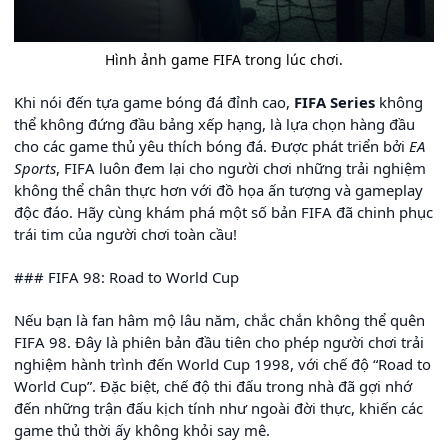
Hình ảnh game FIFA trong lúc chơi.
Khi nói đến tựa game bóng đá đỉnh cao,
FIFA Series
không
thể không đứng đầu bảng xếp hạng, là lựa chọn hàng đầu
cho các game thủ yêu thích bóng đá. Được phát triển bởi
EA
Sports
, FIFA luôn đem lại cho người chơi những trải nghiệm
không thể chân thực hơn với đồ họa ấn tượng và gameplay
độc đáo. Hãy cùng khám phá một số bản FIFA đã chinh phục
trái tim của người chơi toàn cầu!
### FIFA 98: Road to World Cup
Nếu bạn là fan hâm mộ lâu năm, chắc chắn không thể quên
FIFA 98. Đây là phiên bản đầu tiên cho phép người chơi trải
nghiệm hành trình đến World Cup 1998, với chế độ “Road to
World Cup”. Đặc biệt, chế độ thi đấu trong nhà đã gợi nhớ
đến những trận đấu kịch tính như ngoài đời thực, khiến các
game thủ thời ấy không khỏi say mê.