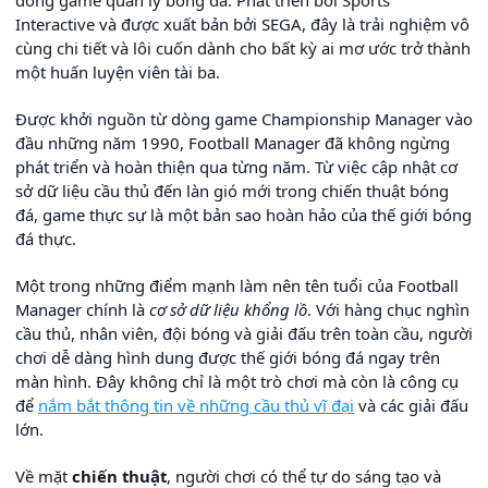
dòng game quản lý bóng đá. Phát triển bởi Sports
Interactive và được xuất bản bởi SEGA, đây là trải nghiệm vô
cùng chi tiết và lôi cuốn dành cho bất kỳ ai mơ ước trở thành
một huấn luyện viên tài ba.
Được khởi nguồn từ dòng game Championship Manager vào
đầu những năm 1990, Football Manager đã không ngừng
phát triển và hoàn thiện qua từng năm. Từ việc cập nhật cơ
sở dữ liệu cầu thủ đến làn gió mới trong chiến thuật bóng
đá, game thực sự là một bản sao hoàn hảo của thế giới bóng
đá thực.
Một trong những điểm mạnh làm nên tên tuổi của Football
Manager chính là
cơ sở dữ liệu khổng lồ
. Với hàng chục nghìn
cầu thủ, nhân viên, đội bóng và giải đấu trên toàn cầu, người
chơi dễ dàng hình dung được thế giới bóng đá ngay trên
màn hình. Đây không chỉ là một trò chơi mà còn là công cụ
để
nắm bắt thông tin về những cầu thủ vĩ đại
và các giải đấu
lớn.
Về mặt
chiến thuật
, người chơi có thể tự do sáng tạo và