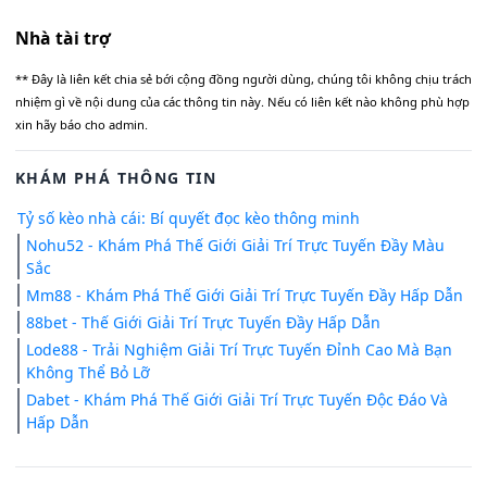
Nhà tài trợ
** Đây là liên kết chia sẻ bới cộng đồng người dùng, chúng tôi không chịu trách
nhiệm gì về nội dung của các thông tin này. Nếu có liên kết nào không phù hợp
xin hãy báo cho admin.
KHÁM PHÁ THÔNG TIN
Tỷ số kèo nhà cái: Bí quyết đọc kèo thông minh
Nohu52 - Khám Phá Thế Giới Giải Trí Trực Tuyến Đầy Màu
Sắc
Mm88 - Khám Phá Thế Giới Giải Trí Trực Tuyến Đầy Hấp Dẫn
88bet - Thế Giới Giải Trí Trực Tuyến Đầy Hấp Dẫn
Lode88 - Trải Nghiệm Giải Trí Trực Tuyến Đỉnh Cao Mà Bạn
Không Thể Bỏ Lỡ
Dabet - Khám Phá Thế Giới Giải Trí Trực Tuyến Độc Đáo Và
Hấp Dẫn