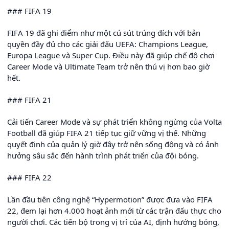
### FIFA 19
FIFA 19 đã ghi điểm như một cú sút trúng đích với bản
quyền đầy đủ cho các giải đấu UEFA: Champions League,
Europa League và Super Cup. Điều này đã giúp chế độ chơi
Career Mode và Ultimate Team trở nên thú vị hơn bao giờ
hết.
### FIFA 21
Cải tiến Career Mode và sự phát triển không ngừng của Volta
Football đã giúp FIFA 21 tiếp tục giữ vững vị thế. Những
quyết định của quản lý giờ đây trở nên sống động và có ảnh
hưởng sâu sắc đến hành trình phát triển của đội bóng.
### FIFA 22
Lần đầu tiên công nghệ “Hypermotion” được đưa vào FIFA
22, đem lại hơn 4.000 hoạt ảnh mới từ các trận đấu thực cho
người chơi. Các tiến bộ trong vị trí của AI, định hướng bóng,