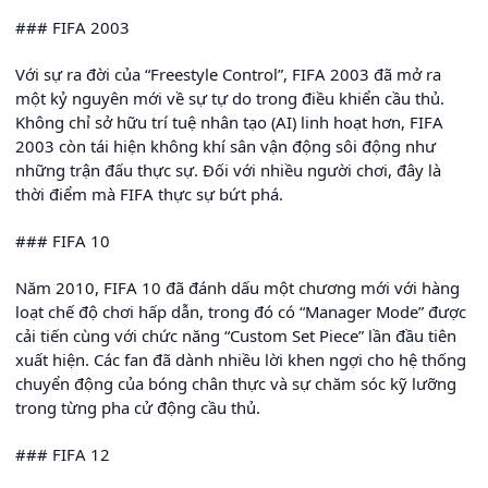
### FIFA 2003
Với sự ra đời của “Freestyle Control”, FIFA 2003 đã mở ra
một kỷ nguyên mới về sự tự do trong điều khiển cầu thủ.
Không chỉ sở hữu trí tuệ nhân tạo (AI) linh hoạt hơn, FIFA
2003 còn tái hiện không khí sân vận động sôi động như
những trận đấu thực sự. Đối với nhiều người chơi, đây là
thời điểm mà FIFA thực sự bứt phá.
### FIFA 10
Năm 2010, FIFA 10 đã đánh dấu một chương mới với hàng
loạt chế độ chơi hấp dẫn, trong đó có “Manager Mode” được
cải tiến cùng với chức năng “Custom Set Piece” lần đầu tiên
xuất hiện. Các fan đã dành nhiều lời khen ngợi cho hệ thống
chuyển động của bóng chân thực và sự chăm sóc kỹ lưỡng
trong từng pha cử động cầu thủ.
### FIFA 12